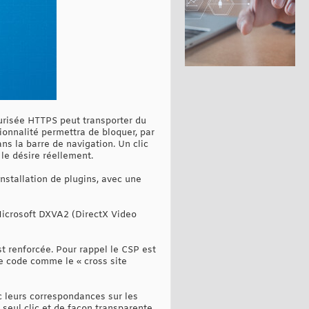
curisée HTTPS peut transporter du
onnalité permettra de bloquer, par
ns la barre de navigation. Un clic
 le désire réellement.
installation de plugins, avec une
Microsoft DXVA2 (DirectX Video
st renforcée. Pour rappel le CSP est
e code comme le « cross site
c leurs correspondances sur les
 seul clic et de façon transparente