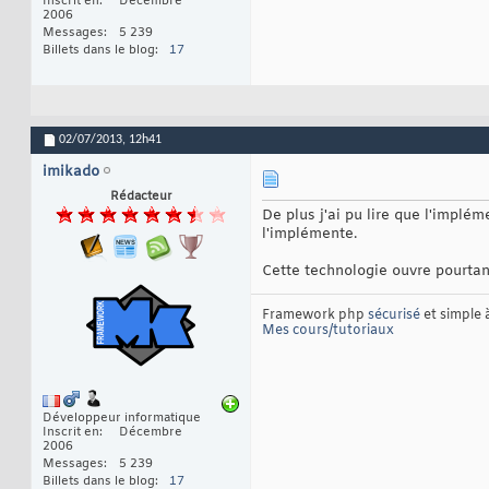
Inscrit en
Décembre
2006
Messages
5 239
Billets dans le blog
17
02/07/2013,
12h41
imikado
Rédacteur
De plus j'ai pu lire que l'implém
l'implémente.
Cette technologie ouvre pourta
Framework php
sécurisé
et simple
Mes cours/tutoriaux
Développeur informatique
Inscrit en
Décembre
2006
Messages
5 239
Billets dans le blog
17