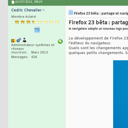
01/07/2013,
18h29
Cedric Chevalier
Firefox 23 bêta : partage et navi
Membre éclairé
Firefox 23 bêta : partag
le navigateur adopte un nouveau logo pour
Le développement de Firefox 23 
l’éditeur du navigateur.
Administrateur systèmes et
Quels sont les changements appo
réseaux
Inscrit en
Mars 2013
quelques petits changements. Sur
Messages
426