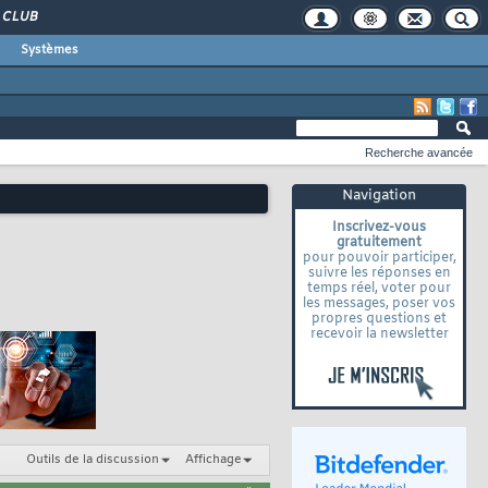
CLUB
Systèmes
Recherche avancée
Navigation
Inscrivez-vous
gratuitement
pour pouvoir participer,
suivre les réponses en
temps réel, voter pour
les messages, poser vos
propres questions et
recevoir la newsletter
Outils de la discussion
Affichage