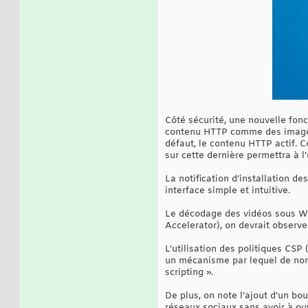
Côté sécurité, une nouvelle fonc
contenu HTTP comme des images o
défaut, le contenu HTTP actif. C
sur cette dernière permettra à l’
La notification d’installation de
interface simple et intuitive.
Le décodage des vidéos sous Wi
Accelerator), on devrait observ
L’utilisation des politiques CSP
un mécanisme par lequel de nom
scripting ».
De plus, on note l’ajout d’un bo
réseaux sociaux sans avoir à ouv