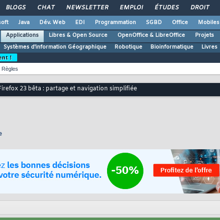
BLOGS
CHAT
NEWSLETTER
EMPLOI
ÉTUDES
DROIT
oft
Java
Dév. Web
EDI
Programmation
SGBD
Office
Mobiles
Applications
Libres & Open Source
OpenOffice & LibreOffice
Projets
Systèmes d'information Géographique
Robotique
Bioinformatique
Livres
ent !
Règles
Firefox 23 bêta : partage et navigation simplifiée
e