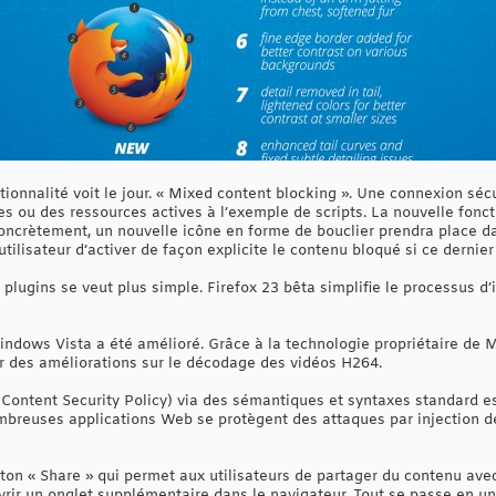
tionnalité voit le jour. « Mixed content blocking ». Une connexion sé
u des ressources actives à l’exemple de scripts. La nouvelle foncti
oncrètement, un nouvelle icône en forme de bouclier prendra place da
utilisateur d’activer de façon explicite le contenu bloqué si ce dernier
s plugins se veut plus simple. Firefox 23 bêta simplifie le processus d’
ndows Vista a été amélioré. Grâce à la technologie propriétaire de 
er des améliorations sur le décodage des vidéos H264.
 (Content Security Policy) via des sémantiques et syntaxes standard e
breuses applications Web se protègent des attaques par injection d
uton « Share » qui permet aux utilisateurs de partager du contenu ave
rir un onglet supplémentaire dans le navigateur. Tout se passe en un