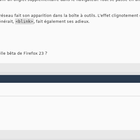
éseau fait son apparition dans la boîte à outils. L’effet clignotemen
énérait,
<blink>
, fait également ses adieux.
le bêta de Firefox 23 ?