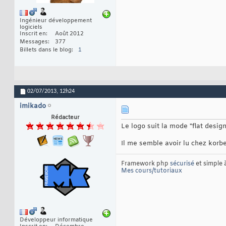
Ingénieur développement
logiciels
Inscrit en
Août 2012
Messages
377
Billets dans le blog
1
02/07/2013,
12h24
imikado
Rédacteur
Le logo suit la mode "flat design
Il me semble avoir lu chez korbe
Framework php
sécurisé
et simple
Mes cours/tutoriaux
Développeur informatique