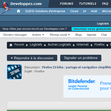
FORUMS
TUTORIELS
FAQ
DI/DSI Solutions d'entreprise
Cloud
IA
ALM
Micros
Logiciels
Vous n'êtes pas encore inscrit sur Developpez.com ?
Inscrivez-vous gratuitem
Derniers messages
Actions
Réseau social
Blogs
Agenda
Chat
Forum
Logiciels
Autres Logiciels
Internet
Firefox
+
Signaler un problème
Répondre à la discussion
Discussion :
Firefox 23 bêta : partage et navigation simplifié
Sujet :
Firefox