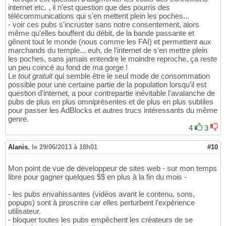
internet etc. , il n'est question que des pourris des
télécommunications qui s'en mettent plein les poches...
- voir ces pubs s'incruster sans notre consentement, alors
même qu'elles bouffent du débit, de la bande passante et
gênent tout le monde (nous comme les FAI) et permettent aux
marchands du temple... euh, de l'internet de s'en mettre plein
les poches, sans jamais entendre le moindre reproche, ça reste
un peu coincé au fond de ma gorge !
Le
tout gratuit
qui semble être le seul mode de consommation
possible pour une certaine partie de la population lorsqu'il est
question d'internet, a pour contrepartie inévitable l'avalanche de
pubs de plus en plus omniprésentes et de plus en plus subtiles
pour passer les AdBlocks et autres trucs intéressants du même
genre.
4
3
Alanis
,
le 29/06/2013 à 18h01
#10
Mon point de vue de développeur de sites web - sur mon temps
libre pour gagner quelques $$ en plus à la fin du mois -
- les pubs envahissantes (vidéos avant le contenu, sons,
popups) sont à proscrire car elles perturbent l'expérience
utilisateur.
- bloquer toutes les pubs empêchent les créateurs de se