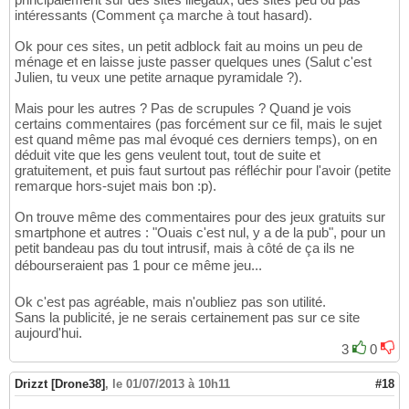
intéressants (Comment ça marche à tout hasard).
Ok pour ces sites, un petit adblock fait au moins un peu de
ménage et en laisse juste passer quelques unes (Salut c'est
Julien, tu veux une petite arnaque pyramidale ?).
Mais pour les autres ? Pas de scrupules ? Quand je vois
certains commentaires (pas forcément sur ce fil, mais le sujet
est quand même pas mal évoqué ces derniers temps), on en
déduit vite que les gens veulent tout, tout de suite et
gratuitement, et puis faut surtout pas réfléchir pour l'avoir (petite
remarque hors-sujet mais bon :p).
On trouve même des commentaires pour des jeux gratuits sur
smartphone et autres : "Ouais c'est nul, y a de la pub", pour un
petit bandeau pas du tout intrusif, mais à côté de ça ils ne
débourseraient pas 1 pour ce même jeu...
Ok c'est pas agréable, mais n'oubliez pas son utilité.
Sans la publicité, je ne serais certainement pas sur ce site
aujourd'hui.
3
0
Drizzt [Drone38]
,
le 01/07/2013 à 10h11
#18