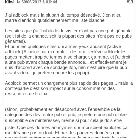
Kiiwi
,
le 30/06/2013 à 01h44
#13
J'ai adblock mais la plupart du temps désactivé. J'en ai eu
marre d'enrichir quotidiennement ma liste blanche.
Les sites que j'ai l'habitude de visiter n'ont pas une pub gênante
(soit j'ai de la chance, soit la plupart des sites n'ont pas de pubs
gênantes).
Et pour les quelques sites qui à mes yeux abusent j'active
adblock (Allociné par exemple... dès que j'enlève adblock les
pages mettent trop de temps à se charger, ça rame, et j'ai droit
à une pub avant chaque bande annonce... et effectivement je
suis d'accord avec ce sondage ifop, rien n'est pire que la pub
avant video... je préfère encore les popup).
Adblock permet un chargement plus rapide des pages... mais la
contrepartie c'est son impact sur la consommation des
ressources de firefox!
(sinon, probablement en désaccord avec l'ensemble de la
catégorie des dev, entre pub et pub, je préfère une pub ciblée
susceptible de mintéresser, même si pour cela je dois être
pisté. Que des donnés anonymes sur moi soient exploités ça
me dérange pas du tout. Et puis les pauvres données que
peuvent récupérer ces organismes de pub c'est trois fois rien