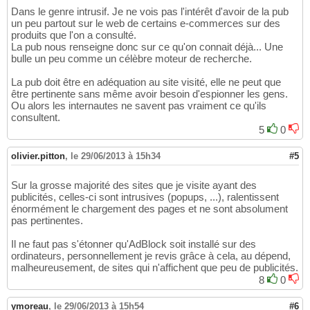
Dans le genre intrusif. Je ne vois pas l'intérêt d'avoir de la pub
un peu partout sur le web de certains e-commerces sur des
produits que l'on a consulté.
La pub nous renseigne donc sur ce qu'on connait déjà... Une
bulle un peu comme un célèbre moteur de recherche.
La pub doit être en adéquation au site visité, elle ne peut que
être pertinente sans même avoir besoin d'espionner les gens.
Ou alors les internautes ne savent pas vraiment ce qu'ils
consultent.
5
0
olivier.pitton
,
le 29/06/2013 à 15h34
#5
Sur la grosse majorité des sites que je visite ayant des
publicités, celles-ci sont intrusives (popups, ...), ralentissent
énormément le chargement des pages et ne sont absolument
pas pertinentes.
Il ne faut pas s'étonner qu'AdBlock soit installé sur des
ordinateurs, personnellement je revis grâce à cela, au dépend,
malheureusement, de sites qui n'affichent que peu de publicités.
8
0
ymoreau
,
le 29/06/2013 à 15h54
#6