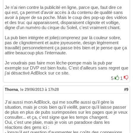
Je n'ai rien contre la publicité en ligne, parce que, faut dire ce
qui est, ça permet d'avoir accès à du contenu de qualité sans
avoir à payer de sa poche. Mais le coup des pop-up des vidéos
et des truc qui apparaissent, disparaisent clignote et voltige,
digne d'un numéro du cirque du Soleil, c'est vraiment chiant.
La pub bien intégrée et jolie(comprenez par là couleur sobre,
pas de clignotement et autre joyeuserie, design légèrement
travaillé) personnelement ça passe très bien et je pense que ça
attire beaucoup plus l'internaute.
Je voudrais pas faire mon lèche-pompe mais la pub par
exemple sur DVP est bien foutu. C'est d'ailleurs sans regret que
j'ai désactivé AdBlock sur ce site.
5
1
Thorna
,
le 29/06/2013 à 17h28
#9
J'ai aussi mon AdBlock, qui me souffle aussi qu'il gère la
situation, mais je crois bien qu'il vieillit, parce qu'il laisse passer
de plus en plus de pubs surimposées sur les pages que je veux
consulter... et ça, c'est signe que les temps changent.
Oui, c'est une plaie, mais je vois un paradoxe dans les
réactions des gens ici :
- lorsqu'il est question d'augmenter les coûts des connexions