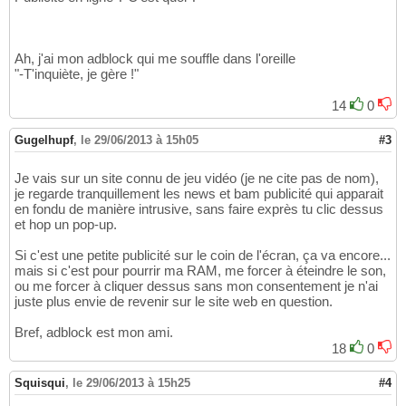
Ah, j'ai mon adblock qui me souffle dans l'oreille
"-T'inquiète, je gère !"
14
0
Gugelhupf
,
le 29/06/2013 à 15h05
#3
Je vais sur un site connu de jeu vidéo (je ne cite pas de nom),
je regarde tranquillement les news et bam publicité qui apparait
en fondu de manière intrusive, sans faire exprès tu clic dessus
et hop un pop-up.
Si c'est une petite publicité sur le coin de l'écran, ça va encore...
mais si c'est pour pourrir ma RAM, me forcer à éteindre le son,
ou me forcer à cliquer dessus sans mon consentement je n'ai
juste plus envie de revenir sur le site web en question.
Bref, adblock est mon ami.
18
0
Squisqui
,
le 29/06/2013 à 15h25
#4