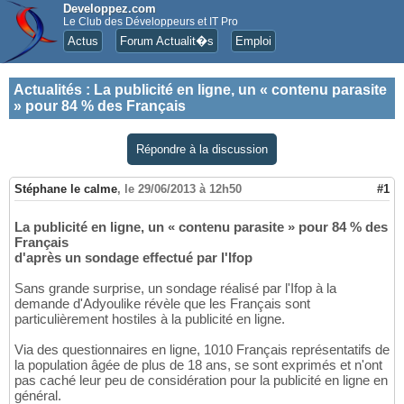
Developpez.com
Le Club des Développeurs et IT Pro
Actus
Forum Actualit�s
Emploi
Actualités
:
La publicité en ligne, un « contenu parasite
» pour 84 % des Français
Répondre à la discussion
Stéphane le calme
,
le 29/06/2013 à 12h50
#1
La publicité en ligne, un « contenu parasite » pour 84 % des
Français
d'après un sondage effectué par l'Ifop
Sans grande surprise, un sondage réalisé par l'Ifop à la
demande d'Adyoulike révèle que les Français sont
particulièrement hostiles à la publicité en ligne.
Via des questionnaires en ligne, 1010 Français représentatifs de
la population âgée de plus de 18 ans, se sont exprimés et n'ont
pas caché leur peu de considération pour la publicité en ligne en
général.