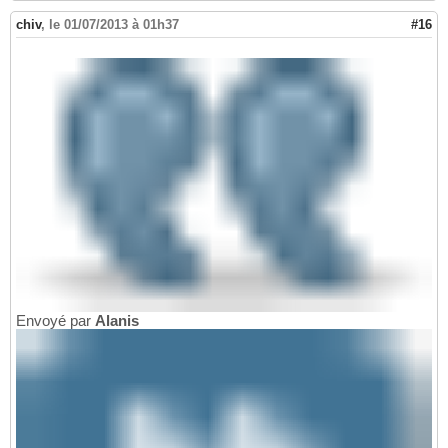
chiv
,
le 01/07/2013 à 01h37
#16
Envoyé par
Alanis