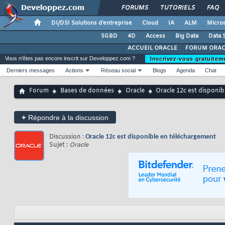
FORUMS
TUTORIELS
FAQ
DI/DSI Solutions d'entreprise
Cloud
IA
ALM
Micros
SGBD
4D
Access
Big Data
Data 
ACCUEIL ORACLE
FORUM ORAC
Vous n'êtes pas encore inscrit sur Developpez.com ?
Inscrivez-vous gratuitem
Derniers messages
Actions
Réseau social
Blogs
Agenda
Chat
Forum
Bases de données
Oracle
Oracle 12c est disponi
+
Répondre à la discussion
Discussion :
Oracle 12c est disponible en téléchargement
Sujet :
Oracle