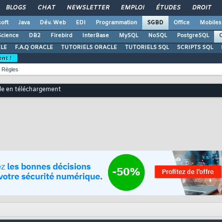
BLOGS
CHAT
NEWSLETTER
EMPLOI
ÉTUDES
DROIT
oft
Java
Dév. Web
EDI
Programmation
SGBD
Office
Mobiles
Science
DB2
Firebird
InterBase
MySQL
NoSQL
PostgreSQL
O
LE
F.A.Q ORACLE
TUTORIELS ORACLE
TUTORIELS SQL
SCRIPTS SQL
ent !
Règles
ble en téléchargement