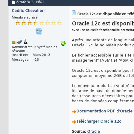
27/06/2013,
14h24
Cedric Chevalier
Oracle 12c est disponible en té
Membre éclairé
Oracle 12c est disponi
avec une nouvelle fonctionnalité permetta
Après une attente de longue hal
Oracle 12c, le nouveau produit 
Administrateur systèmes et
réseaux
Inscrit en
Mars 2013
Le fichier accessible sur le site
Messages
426
management" (ASM) et "ASM clust
Oracle 12c est disponible pour l
compter en moyenne 2GB de tél
Le nouveau produit se veut réso
instance de base de donnée peut 
des ressources nécessaires pour
bases de données complètement 
Documentation PDF d'Oracle
Télécharger Oracle 12c
Source:
Oracle