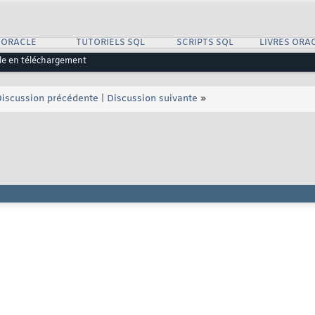
 ORACLE
TUTORIELS SQL
SCRIPTS SQL
LIVRES ORA
ble en téléchargement
iscussion précédente
|
Discussion suivante
»