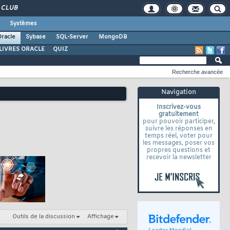
CLUB
Systèmes
racle
Sybase
SQL-Server
MongoDB
LIVRES ORACLE
QUIZ
Recherche avancée
Navigation
Inscrivez-vous
gratuitement
pour pouvoir participer,
suivre les réponses en
temps réel, voter pour
les messages, poser vos
propres questions et
recevoir la newsletter
Outils de la discussion
Affichage