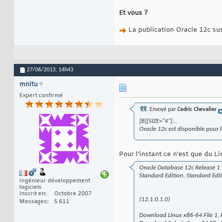
Et vous ?
La publication Oracle 12c su
27/06/2013,
14h43
mnitu
Expert confirmé
Envoyé par
Cedric Chevalier
[B][SIZE="4"]...
Oracle 12c est disponible pour l
Pour l’instant ce n’est que du Li
Oracle Database 12c Release 1
Standard Edition, Standard Edit
Ingénieur développement
logiciels
Inscrit en
Octobre 2007
(12.1.0.1.0)
Messages
5 611
Download Linux x86-64 File 1, Fi