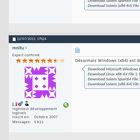
Download Solaris Sparc64 File 1,
Download Solaris (x86-64) File 1
12/07/2013,
17h24
mnitu
Expert confirmé
Désormais Windows (x64) est d
Download Microsoft Windows (x64
Download Linux x86-64 File 1, Fi
Download Solaris Sparc64 File 1,
Download Solaris (x86-64) File 1
Ingénieur développement
logiciels
Inscrit en
Octobre 2007
Messages
5 611