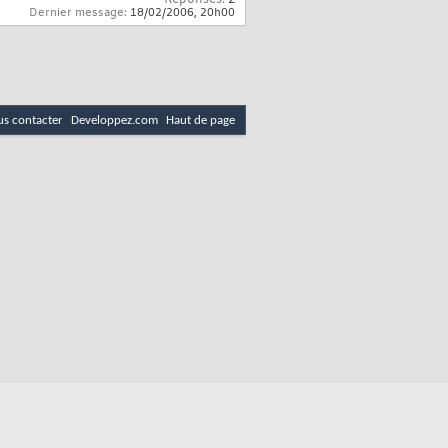
Dernier message:
18/02/2006,
20h00
s contacter
Developpez.com
Haut de page