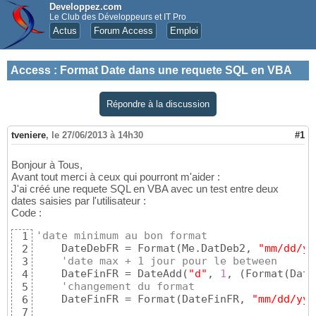
Developpez.com
Le Club des Développeurs et IT Pro
Actus
Forum Access
Emploi
Access
:
Format Date dans une requete SQL en VBA
Répondre à la discussion
tveniere
,
le 27/06/2013 à 14h30
#1
Bonjour à Tous,
Avant tout merci à ceux qui pourront m'aider :
J'ai créé une requete SQL en VBA avec un test entre deux
dates saisies par l'utilisateur :
Code :
'date minimum au bon format
1
    DateDebFR = Format
(
Me.DatDeb2, 
"mm/dd/yy
2
'date max + 1 jour pour le between
3
    DateFinFR = DateAdd
(
"d"
, 
1
, 
(
Format
(
Date
4
'changement du format
5
    DateFinFR = Format
(
DateFinFR, 
"mm/dd/yy"
6
7