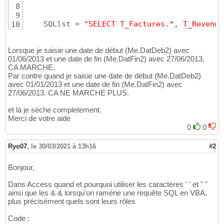
8
9
    SQLlst = 
"SELECT T_Factures.*, T_Revende
10
    SQLlst3 = 
"FROM T_Départements INNER JOI
11
    SQLlst4 = 
"WHERE ((T_Factures.[Date Fact
12
Lorsque je saisie une date de début (Me.DatDeb2) avec
01/06/2013 et une date de fin (Me.DatFin2) avec 27/06/2013.
CA MARCHE.
Par contre quand je saisie une date de début (Me.DatDeb2)
avec 01/01/2013 et une date de fin (Me.DatFin2) avec
27/06/2013. CA NE MARCHE PLUS.
et là je sèche completement.
Merci de votre aide
0
0
Ryo07
,
le 30/03/2021 à 13h16
#2
Bonjour,
Dans Access quand et pourquoi utiliser les caractères ' ' et " "
ainsi que les & & lorsqu'on ramène une requête SQL en VBA,
plus précisément quels sont leurs rôles
Code :