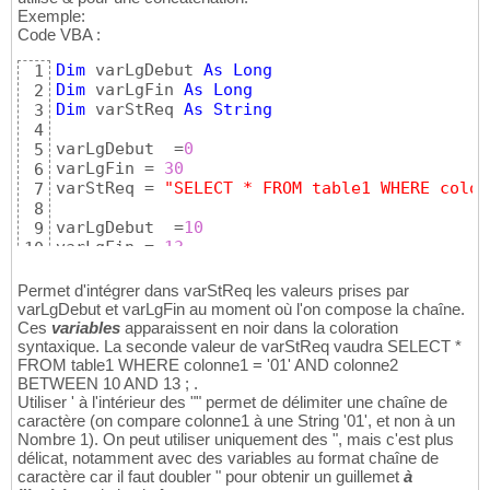
Exemple:
Code VBA :
Dim
 varLgDebut 
As
Long
1
Dim
 varLgFin 
As
Long
2
Dim
 varStReq 
As
String
3
4
varLgDebut  =
0
5
varLgFin = 
30
6
varStReq = 
"SELECT * FROM table1 WHERE colon
7
8
varLgDebut  =
10
9
varLgFin = 
13
10
varStReq = 
"SELECT * FROM table1 WHERE colon
11
Permet d'intégrer dans varStReq les valeurs prises par
varLgDebut et varLgFin au moment où l'on compose la chaîne.
Ces
variables
apparaissent en noir dans la coloration
syntaxique. La seconde valeur de varStReq vaudra SELECT *
FROM table1 WHERE colonne1 = '01' AND colonne2
BETWEEN 10 AND 13 ; .
Utiliser ' à l'intérieur des "" permet de délimiter une chaîne de
caractère (on compare colonne1 à une String '01', et non à un
Nombre 1). On peut utiliser uniquement des ", mais c'est plus
délicat, notamment avec des variables au format chaîne de
caractère car il faut doubler " pour obtenir un guillemet
à