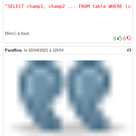
"SELECT champ1, champ2 ... FROM table WHERE (cha
Merci à tous
0
0
Paraffine
,
le 02/04/2021 à 12h54
#3