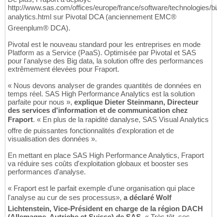
http://www.sas.com/offices/europe/france/software/technologies/bi
analytics.html sur Pivotal DCA (anciennement EMC®
Greenplum® DCA).
Pivotal est le nouveau standard pour les entreprises en mode
Platform as a Service (PaaS). Optimisée par Pivotal et SAS
pour l'analyse des Big data, la solution offre des performances
extrêmement élevées pour Fraport.
« Nous devons analyser de grandes quantités de données en
temps réel. SAS High Performance Analytics est la solution
parfaite pour nous »,
explique Dieter Steinmann, Directeur
des services d'information et de communication chez
Fraport
. « En plus de la rapidité danalyse, SAS Visual Analytics
offre de puissantes fonctionnalités d'exploration et de
visualisation des données ».
En mettant en place SAS High Performance Analytics, Fraport
va réduire ses coûts d'exploitation globaux et booster ses
performances d'analyse.
« Fraport est le parfait exemple d'une organisation qui place
l'analyse au cur de ses processus»,
a déclaré Wolf
Lichtenstein, Vice-Président en charge de la région DACH
(Allemagne, Autriche et Suisse) de SAS
. « Très tôt, ses