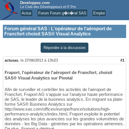
Developpez.com
Le Club des Développeurs et IT Pro
Actus
Forum Forum g�n�ral SAS
Emploi
Forum général SAS
:
L'opérateur de l'aéroport de
Francfort choisit SAS® Visual Analytics
Répondre à la discussion
actusas
,
le 27/06/2013 à 13h23
#1
Fraport, l'opérateur de l'aéroport de Francfort, choisit
SAS® Visual Analytics sur Pivotal
Afin de surveiller et contrôler les activités de l'aéroport de
Francfort, Fraport AG s'appuie sur l'analyse haute performance
de SAS, le leader de la business analytics. En migrant sa plate-
forme SAS® Business Analytics sur
http://www.sas.com/offices/europe/france/solutions/high-
performance-analytics/index.html, Fraport exploite le potentiel
des analyses les plus avancées sur les grandes volumétries de
données - les Big Data - générées par les opérations aériennes.
De plus, Fraport a déployé