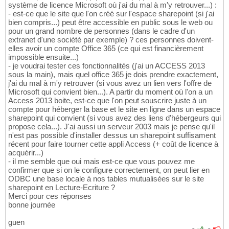
système de licence Microsoft où j'ai du mal à m'y retrouver...) :
- est-ce que le site que l'on créé sur l'espace sharepoint (si j'ai
bien compris...) peut être accessible en public sous le web ou
pour un grand nombre de personnes (dans le cadre d'un
extranet d'une société par exemple) ? ces personnes doivent-
elles avoir un compte Office 365 (ce qui est financièrement
impossible ensuite...)
- je voudrai tester ces fonctionnalités (j'ai un ACCESS 2013
sous la main), mais quel office 365 je dois prendre exactement,
j'ai du mal à m'y retrouver (si vous avez un lien vers l'offre de
Microsoft qui convient bien...). A partir du moment où l'on a un
Access 2013 boite, est-ce que l'on peut souscrire juste à un
compte pour héberger la base et le site en ligne dans un espace
sharepoint qui convient (si vous avez des liens d'hébergeurs qui
propose cela...). J'ai aussi un serveur 2003 mais je pense qu'il
n'est pas possible d'installer dessus un sharepoint suffisament
récent pour faire tourner cette appli Access (+ coût de licence à
acquérir...)
- il me semble que oui mais est-ce que vous pouvez me
confirmer que si on le configure correctement, on peut lier en
ODBC une base locale à nos tables mutualisées sur le site
sharepoint en Lecture-Ecriture ?
Merci pour ces réponses
bonne journée
guen