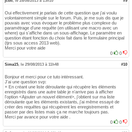
jcoll
,
le 28/08/2013 à 13h10
#9
Oui effectivement je parlais de cette question que j'ai voulu
volontairement simple sur le forum. Puis, je me suis dis que je
pouvais avec vous évoquer le problème plus complexe du
paramétrage d'une requête (en utilisant une macro avec un
where) qui s'affiche dans un sous-affichage. Le paramètre en
question étant fonction du choix fait dans le formulaire principal
(tjrs sous access 2013 web).
Merci pour votre aide
0
0
Sima15
,
le 29/08/2013 à 11h48
#10
Bonjour et merci pour ce tuto intéressant.
J'ai une question svp:
+ En créant une liste déroulante qui récupère les éléments
enregistrés dans une autre table je n'arrive pas à afficher
l'option <Ajouter un nouvel élément>, j'obtient sur ma liste
déroulante que les éléments existants, j'ai même essayé de
créer des requêtes qui récupèrent les enregistrements et
passer par des listes mais ça ne marche toujours pas.
Merci par avance pour votre aide .
0
0