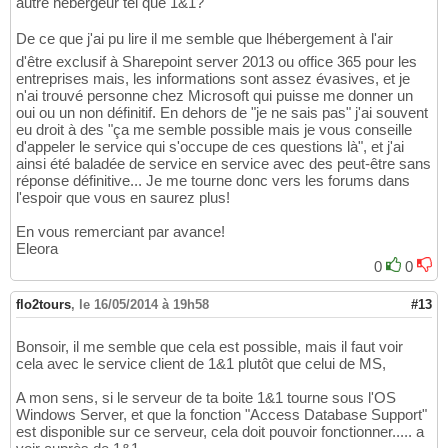
autre hébergeur tel que 1&1?
De ce que j'ai pu lire il me semble que lhébergement à l'air
d'être exclusif à Sharepoint server 2013 ou office 365 pour les
entreprises mais, les informations sont assez évasives, et je
n'ai trouvé personne chez Microsoft qui puisse me donner un
oui ou un non définitif. En dehors de "je ne sais pas" j'ai souvent
eu droit à des "ça me semble possible mais je vous conseille
d'appeler le service qui s'occupe de ces questions là", et j'ai
ainsi été baladée de service en service avec des peut-être sans
réponse définitive... Je me tourne donc vers les forums dans
l'espoir que vous en saurez plus!
En vous remerciant par avance!
Eleora
0
0
flo2tours
,
le 16/05/2014 à 19h58
#13
Bonsoir, il me semble que cela est possible, mais il faut voir
cela avec le service client de 1&1 plutôt que celui de MS,
A mon sens, si le serveur de ta boite 1&1 tourne sous l'OS
Windows Server, et que la fonction "Access Database Support"
est disponible sur ce serveur, cela doit pouvoir fonctionner..... a