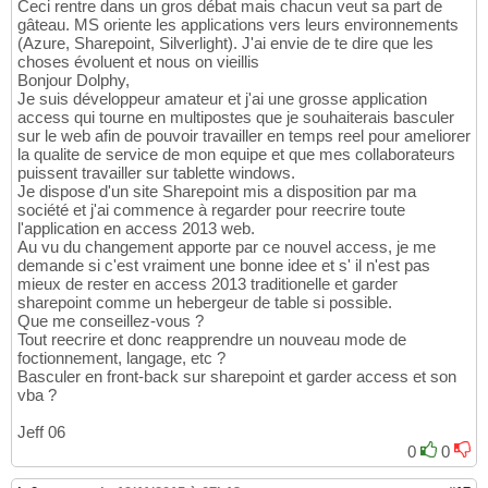
Ceci rentre dans un gros débat mais chacun veut sa part de
gâteau. MS oriente les applications vers leurs environnements
(Azure, Sharepoint, Silverlight). J'ai envie de te dire que les
choses évoluent et nous on vieillis
Bonjour Dolphy,
Je suis développeur amateur et j'ai une grosse application
access qui tourne en multipostes que je souhaiterais basculer
sur le web afin de pouvoir travailler en temps reel pour ameliorer
la qualite de service de mon equipe et que mes collaborateurs
puissent travailler sur tablette windows.
Je dispose d'un site Sharepoint mis a disposition par ma
société et j'ai commence à regarder pour reecrire toute
l'application en access 2013 web.
Au vu du changement apporte par ce nouvel access, je me
demande si c'est vraiment une bonne idee et s' il n'est pas
mieux de rester en access 2013 traditionelle et garder
sharepoint comme un hebergeur de table si possible.
Que me conseillez-vous ?
Tout reecrire et donc reapprendre un nouveau mode de
foctionnement, langage, etc ?
Basculer en front-back sur sharepoint et garder access et son
vba ?
Jeff 06
0
0