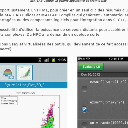
MATLAB Central, la galerie applicative de MathWorks
xport justement. En HTML, pour créer en un seul clic des résumés d’un
u via MATLAB Builder et MATLAB Compiler qui génèrent - automatique
rtagées ou des composants logiciels pour l'intégration dans C, C++, J
 possibilité d’utiliser la puissance de serveurs distants pour accélére
jets complexes. Du HPC à la demande en quelque sorte.
ions SaaS et virtualisées des outils, qui deviennent de ce fait accessi
necté).