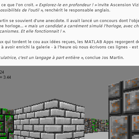
e que l’on croit.
« Explorez-le en profondeur ! »
invite Ascension Viz
ssibilités de l’outil »
, renchérit le responsable anglais.
artin se souvient d’une anecdote. Il avait lancé un concours dont l’obj
une horloge…
« mais un candidat a carrément simulé l’horloge, avec c
anismes. Et elle fonctionnait ! »
.
aux qui tordent le cou aux idées reçues, les MATLAB Apps regorgent
à avoir enrichi la galerie - à l’heure où nous écrivons ces lignes - es
latrice, c’est un langage à part entière »
, conclue Jos Martin.