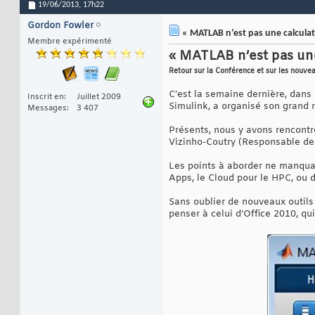
19/06/2013,
17h22
Gordon Fowler
« MATLAB n’est pas une calculatr
Membre expérimenté
« MATLAB n’est pas une 
Retour sur la Conférence et sur les nouv
C’est la semaine dernière, dan
Inscrit en
Juillet 2009
Simulink, a organisé son grand
Messages
3 407
Présents, nous y avons rencontr
Vizinho-Coutry (Responsable des
Les points à aborder ne manqu
Apps, le Cloud pour le HPC, ou 
Sans oublier de nouveaux outils 
penser à celui d’Office 2010, qui 