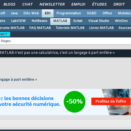
BLOGS
CHAT
NEWSLETTER
EMPLOI
ÉTUDES
DROIT
oft
Java
Dév. Web
EDI
Programmation
SGBD
Office
Mobiles
ains
LabVIEW
NetBeans
MATLAB
Scilab
Visual Studio
WinDev
orums MATLAB
FAQ MATLAB
Tutoriels MATLAB
Livres MATLAB
Source
ent !
Règles
MATLAB n’est pas une calculatrice, c’est un langage à part entière »
angage à part entière »