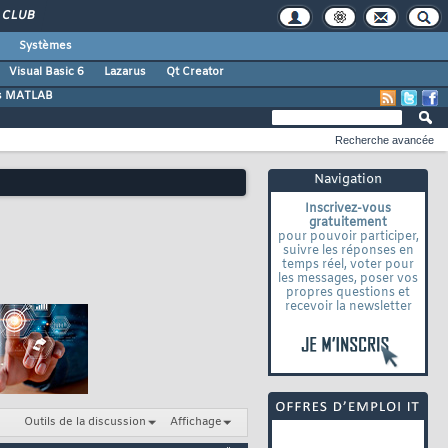
CLUB
Systèmes
Visual Basic 6
Lazarus
Qt Creator
s MATLAB
Recherche avancée
Navigation
Inscrivez-vous
gratuitement
pour pouvoir participer,
suivre les réponses en
temps réel, voter pour
les messages, poser vos
propres questions et
recevoir la newsletter
Outils de la discussion
Affichage