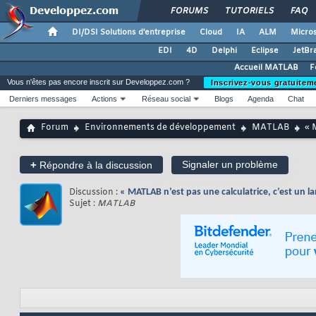
FORUMS
TUTORIELS
FAQ
DI/DSI Solutions d'entreprise
Cloud
IA
ALM
Micros
EDI
4D
Delphi
Eclipse
JetBr
Accueil MATLAB
F
Vous n'êtes pas encore inscrit sur Developpez.com ?
Inscrivez-vous gratuitem
Derniers messages
Actions
Réseau social
Blogs
Agenda
Chat
Forum
Environnements de développement
MATLAB
« 
+
Signaler un problème
Répondre à la discussion
Discussion :
« MATLAB n’est pas une calculatrice, c’est un l
Sujet :
MATLAB