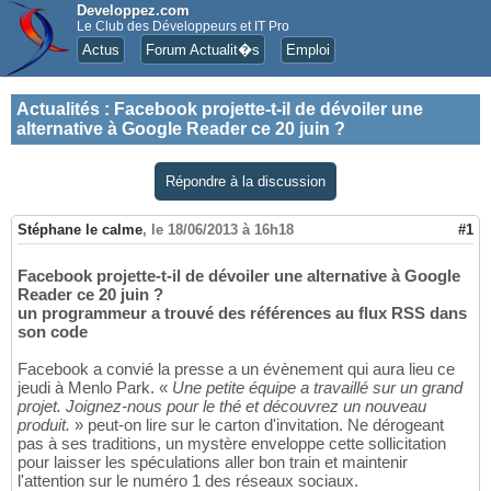
Developpez.com
Le Club des Développeurs et IT Pro
Actus
Forum Actualit�s
Emploi
Actualités
:
Facebook projette-t-il de dévoiler une
alternative à Google Reader ce 20 juin ?
Répondre à la discussion
Stéphane le calme
,
le 18/06/2013 à 16h18
#1
Facebook projette-t-il de dévoiler une alternative à Google
Reader ce 20 juin ?
un programmeur a trouvé des références au flux RSS dans
son code
Facebook a convié la presse a un évènement qui aura lieu ce
jeudi à Menlo Park. «
Une petite équipe a travaillé sur un grand
projet. Joignez-nous pour le thé et découvrez un nouveau
produit.
» peut-on lire sur le carton d'invitation. Ne dérogeant
pas à ses traditions, un mystère enveloppe cette sollicitation
pour laisser les spéculations aller bon train et maintenir
l'attention sur le numéro 1 des réseaux sociaux.