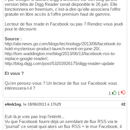
version bêta de Digg Reader serait disponible le 26 juin. Elle
fonctionnera en freemium, c'est-à-dire qu'elle associera l'offre
gratuite en libre accès à l'offre premium haut de gamme.
Lecteur de flux made in Facebook ou pas ? Rendez-vous jeudi
pour le découvrir.
Source :
http://abcnews.go.com/blogs/technology/2013/06/facebook-to-
hold-mysterious-product-launch-event-on-june-20/,
http://tom.waddington.me/blog/2013/06/13/facebook-rss-to-
replace-google-reader/,
http://blog.digg.com/post/53203926175/digg-reader-update
Et vous ?
Qu'en pensez-vous ? Un lecteur de flux sur Facebook vous
intéressera-t-il ?
1
1
s4mk1ng
,
le 18/06/2013 à 17h29
#2
Euh là je vois pas trop l'intérêt...
Vu que Facebook fourni déjà un semblant de flux RSS via le
"journal" ce serait quoi alors un flux RSS + le mur Facebook, il