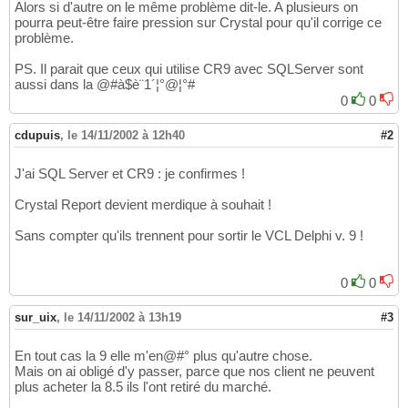
Alors si d'autre on le même problème dit-le. A plusieurs on
pourra peut-être faire pression sur Crystal pour qu'il corrige ce
problème.
PS. Il parait que ceux qui utilise CR9 avec SQLServer sont
aussi dans la @#à$è¨1´¦°@¦°#
0
0
cdupuis
,
le 14/11/2002 à 12h40
#2
J'ai SQL Server et CR9 : je confirmes !
Crystal Report devient merdique à souhait !
Sans compter qu'ils trennent pour sortir le VCL Delphi v. 9 !
0
0
sur_uix
,
le 14/11/2002 à 13h19
#3
En tout cas la 9 elle m'en@#° plus qu'autre chose.
Mais on ai obligé d'y passer, parce que nos client ne peuvent
plus acheter la 8.5 ils l'ont retiré du marché.