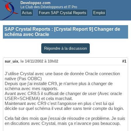
Developpez.com
Le Club des Développeurs et IT Pro
Actus
Forum SAP Crystal Reports
Emploi
SAP Crystal Reports
:
[Crystal Report 9] Changer de
schéma avec Oracle
Répondre à la discussion
sur_uix
,
le 14/11/2002 à 10h02
#1
J'utilise Crystal avec une base de donnée Oracle connection
native (Pas ODBC)
Depuis que j'ai installé CR9, je n'arrive plus à changer de
schéma avec mes rapports.
Avant avec CR8.5 il suffisait de changer de user (Avec oracle
USER=SCHEMA) et cela marchait.
Maintenant avec CR9 c'est l'angoisse en plus c'est lui qui
décide sur quel schéma il veut aller sans tenir compte du login.
Cela fait des mois que j'essai de résoudre ce problème. Je suis
en discutions avec Crystal, mais ça n'avance pas beaucoup.