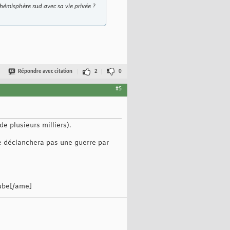
hémisphère sud avec sa vie privée ?
Répondre avec citation
2
0
#5
de plusieurs milliers).
ne déclanchera pas une guerre par
ube[/ame]