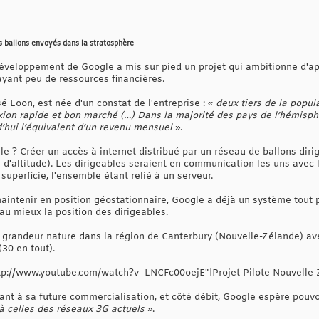
es ballons envoyés dans la stratosphère
veloppement de Google a mis sur pied un projet qui ambitionne d'ap
ayant peu de ressources financières.
sé Loon, est née d'un constat de l'entreprise : «
deux tiers de la popu
ion rapide et bon marché (…) Dans la majorité des pays de l’hémisph
’hui l’équivalent d’un revenu mensuel
».
e ? Créer un accès à internet distribué par un réseau de ballons dir
 d'altitude). Les dirigeables seraient en communication les uns avec 
superficie, l'ensemble étant relié à un serveur.
aintenir en position géostationnaire, Google a déjà un système tout 
 au mieux la position des dirigeables.
 grandeur nature dans la région de Canterbury (Nouvelle-Zélande) ave
(30 en tout).
tp://www.youtube.com/watch?v=LNCFc00oejE"]Projet Pilote Nouvelle
ant à sa future commercialisation, et côté débit, Google espère pouvo
à celles des réseaux 3G actuels
».