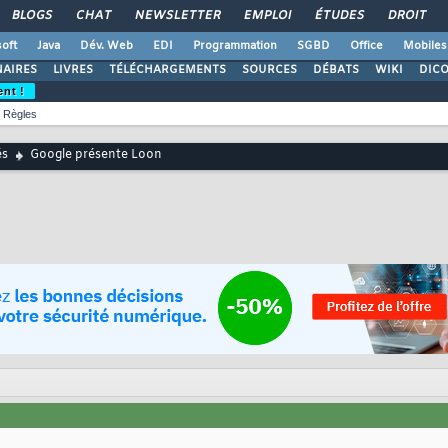
BLOGS
CHAT
NEWSLETTER
EMPLOI
ÉTUDES
DROIT
oft
Java
Dév. Web
EDI
Programmation
SGBD
Office
Mobiles
AIRES
LIVRES
TÉLÉCHARGEMENTS
SOURCES
DÉBATS
WIKI
DIC
ent !
Règles
és
Google présente Loon