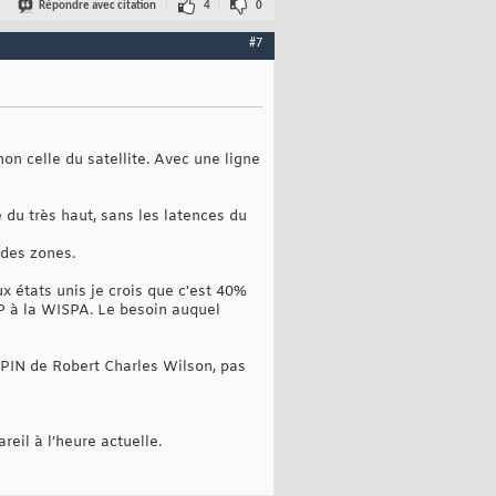
Répondre avec citation
4
0
#7
on celle du satellite. Avec une ligne
du très haut, sans les latences du
ndes zones.
 états unis je crois que c'est 40%
SP à la WISPA. Le besoin auquel
SPIN de Robert Charles Wilson, pas
eil à l’heure actuelle.