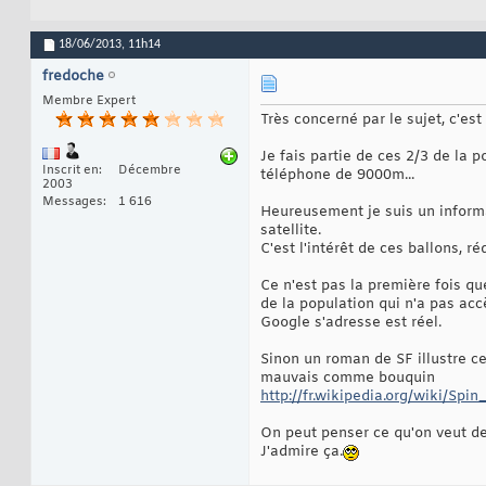
18/06/2013,
11h14
fredoche
Membre Expert
Très concerné par le sujet, c'est
Je fais partie de ces 2/3 de la 
Inscrit en
Décembre
téléphone de 9000m...
2003
Messages
1 616
Heureusement je suis un informa
satellite.
C'est l'intérêt de ces ballons, r
Ce n'est pas la première fois q
de la population qui n'a pas acc
Google s'adresse est réel.
Sinon un roman de SF illustre c
mauvais comme bouquin
http://fr.wikipedia.org/wiki/S
On peut penser ce qu'on veut de 
J'admire ça.