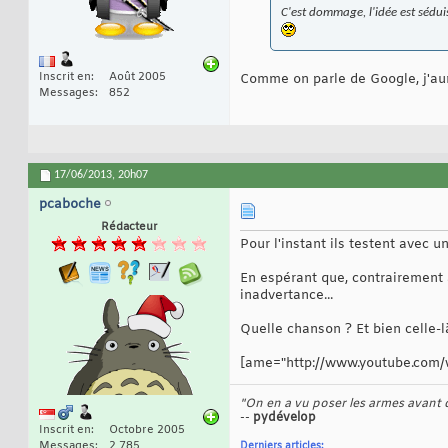
C'est dommage, l'idée est sédui
Inscrit en
Août 2005
Comme on parle de Google, j'aur
Messages
852
17/06/2013,
20h07
pcaboche
Rédacteur
Pour l'instant ils testent avec u
En espérant que, contrairement 
inadvertance...
Quelle chanson ? Et bien celle-l
[ame="http://www.youtube.com/w
"On en a vu poser les armes avant de
--
pydévelop
Inscrit en
Octobre 2005
Messages
2 785
Derniers articles: