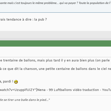
sante mais c'est toujours le même problème… qui va payer ? Toute la population de l'
ais tendance à dire : la pub ?
ne trentaine de ballons, mais plus tard il y en aura bien plus (on parle 
à ce que dit la chanson, une petite centaine de ballons dans le ciel 
à, pardi !
atch?v=UzuppifUiZY"]Nena - 99 Luftballons vidéo traduction - YouT
 se tirer une balle dans le pied..."