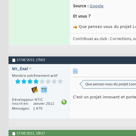
Source :
Google
Et vous ?
Que pensez-vous du projet L
Contribuez au club : Corrections, sug
17/06/2013,
17h03
Mr_Exal
Membre extrêmement actif
Que pensez-vous du projet Loo
C'est un projet innovant et porte
Développeur NTIC
Inscrit en
Janvier 2011
Messages
1 670
17/06/2013,
18h17