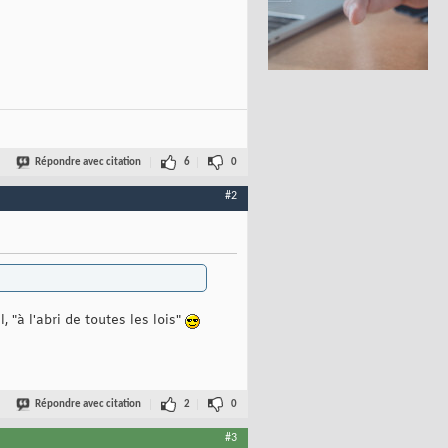
Répondre avec citation
6
0
#2
 "à l'abri de toutes les lois"
Répondre avec citation
2
0
#3