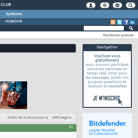
CLUB
Systèmes
O
HUMOUR
Recherche avancée
Navigation
Inscrivez-vous
gratuitement
pour pouvoir participer,
suivre les réponses en
temps réel, voter pour
les messages, poser vos
propres questions et
recevoir la newsletter
Outils de la discussion
Affichage
#1