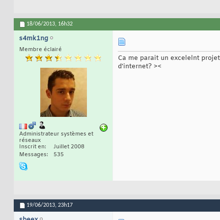
18/06/2013,
16h32
s4mk1ng
Membre éclairé
Ca me parait un excelelnt proje
d'internet? ><
Administrateur systèmes et
réseaux
Inscrit en
Juillet 2008
Messages
535
19/06/2013,
23h17
sbeex