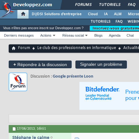
FORUMS
TUTORIELS
FAQ
DI/DSI Solutions d'entreprise
Cloud
IA
ALM
Micros
TUTORIELS
FAQ
WEBIN
Vous n'êtes pas encore inscrit sur Developpez.com ?
Inscrivez-vous gratuitem
Derniers messages
Actions
Réseau social
Blogs
Agenda
Chat
Forum
Le club des professionnels en informatique
Actualit
+
Signaler un problème
Répondre à la discussion
Discussion :
Google présente Loon
17/06/2013,
16h51
Stéphane le calme