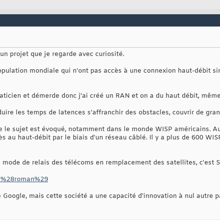
 un projet que je regarde avec curiosité.
population mondiale qui n'ont pas accès à une connexion haut-débit sin
ticien et démerde donc j'ai créé un RAN et on a du haut débit, même 
éduire les temps de latences s'affranchir des obstacles, couvrir de gra
ue le sujet est évoqué, notamment dans le monde WISP américains. Aux
ès au haut-débit par le biais d'un réseau câblé. Il y a plus de 600 WI
e mode de relais des télécoms en remplacement des satellites, c'est 
pin_%28roman%29
Google, mais cette société a une capacité d'innovation à nul autre par