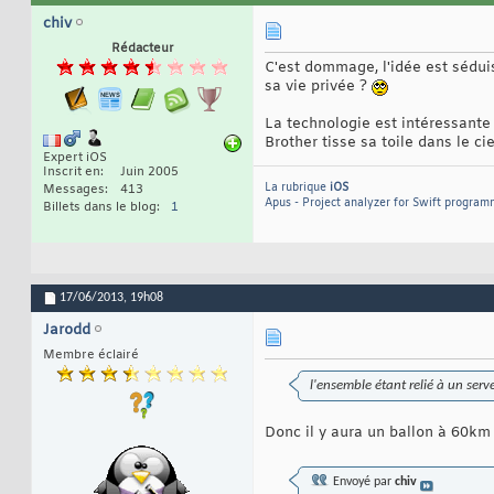
chiv
Rédacteur
C'est dommage, l'idée est sédui
sa vie privée ?
La technologie est intéressante 
Brother tisse sa toile dans le c
Expert iOS
Inscrit en
Juin 2005
La rubrique
iOS
Messages
413
Apus - Project analyzer for Swift program
Billets dans le blog
1
17/06/2013,
19h08
Jarodd
Membre éclairé
l'ensemble étant relié à un serv
Donc il y aura un ballon à 60km 
Envoyé par
chiv