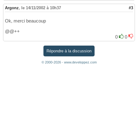
Argonz
,
le 14/11/2002 à 10h37
#3
Ok, merci beaucoup
@@++
0
0
Répondre à la discussion
© 2000-2026 - www.developpez.com