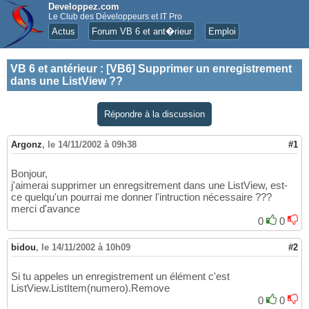
Developpez.com
Le Club des Développeurs et IT Pro
Actus
Forum VB 6 et ant�rieur
Emploi
VB 6 et antérieur
:
[VB6] Supprimer un enregistrement
dans une ListView ??
Répondre à la discussion
Argonz
,
le 14/11/2002 à 09h38
#1
Bonjour,
j'aimerai supprimer un enregsitrement dans une ListView, est-
ce quelqu'un pourrai me donner l'intruction nécessaire ???
merci d'avance
0
0
bidou
,
le 14/11/2002 à 10h09
#2
Si tu appeles un enregistrement un élément c'est
ListView.ListItem(numero).Remove
0
0