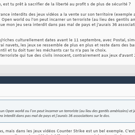
e, est tu prêt à sacrifier de la liberté au profit s de plus de sécurité ?
ce interdits des jeux vidéos a la vente sur son territoire (exemple av
 Open world ou l'on peut incarner un terroriste (au lieu des gentils am
ue mon jeu sera interdit dans pas mal de pays et j'aurais 36 associati
/riches culturellement dates avant le 11 septembre, avec Postal, simon 
rai navets, les jeux se ressemble de plus en plus et reste dans des b
ntil et tu doit tuer les méchants car tu n'a pas le choix.
erroriste qui tue des civils innocent, contrairement aux jeux d'avant 
 un Open world ou l'on peut incarner un terroriste (au lieu des gentils américains) et je
 interdit dans pas mal de pays et j'aurais 36 associations sur le dos.
s, mais dans les jeux vidéos Counter Strike est un bel exemple. C'es