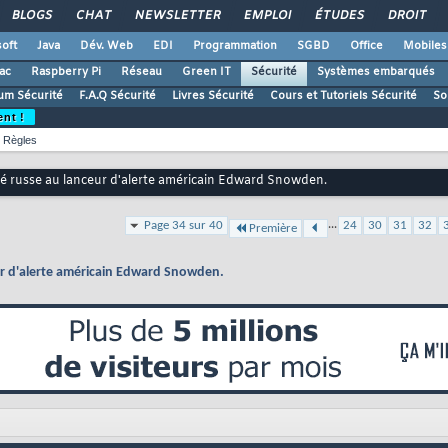
BLOGS
CHAT
NEWSLETTER
EMPLOI
ÉTUDES
DROIT
oft
Java
Dév. Web
EDI
Programmation
SGBD
Office
Mobiles
ac
Raspberry Pi
Réseau
Green IT
Sécurité
Systèmes embarqués
um Sécurité
F.A.Q Sécurité
Livres Sécurité
Cours et Tutoriels Sécurité
So
ent !
Règles
té russe au lanceur d'alerte américain Edward Snowden.
...
Page 34 sur 40
24
30
31
32
Première
ur d'alerte américain Edward Snowden.