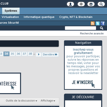
CLUB
Systèmes
Virtualisation
Informatique quantique
Crypto, NFT & Blockchain
urces Sécurité
Recherche avancée
Navigation
Inscrivez-vous
gratuitement
...
33
34
35
36
37
38
Dernière
pour pouvoir participer,
suivre les réponses en
temps réel, voter pour
les messages, poser vos
propres questions et
recevoir la newsletter
Outils de la discussion
Affichage