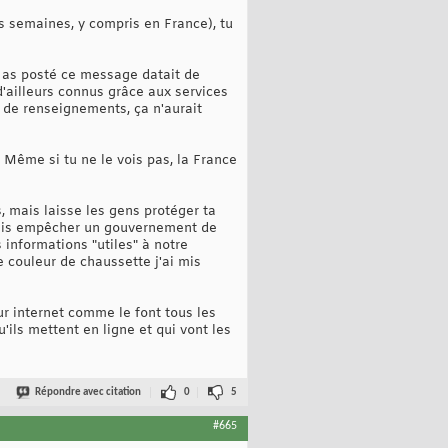
 semaines, y compris en France), tu
u as posté ce message datait de
 d'ailleurs connus grâce aux services
 de renseignements, ça n'aurait
. Même si tu ne le vois pas, la France
, mais laisse les gens protéger ta
mais empêcher un gouvernement de
s informations "utiles" à notre
e couleur de chaussette j'ai mis
sur internet comme le font tous les
u'ils mettent en ligne et qui vont les
Répondre avec citation
0
5
#665