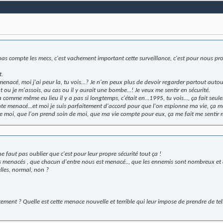
s compte les mecs, c'est vachement important cette surveillance, c'est pour nous prot
t.
menacé, moi j'ai peur la, tu vois...? Je n'en peux plus de devoir regarder partout auto
ou je m'assois, au cas ou il y aurait une bombe...! Je veux me sentir en sécurité.
a comme même eu lieu il y a pas si longtemps, c'était en...1995, tu vois..., ça fait seul
te menacé...et moi je suis parfaitement d'accord pour que l'on espionne ma vie, ça me 
e moi, que l'on prend soin de moi, que ma vie compte pour eux, ça me fait me sentir mi
 ne faut pas oublier que c'est pour leur propre sécurité tout ça !
menacés , que chacun d'entre nous est menacé.., que les ennemis sont nombreux et à
lles, normal, non ?
ement ? Quelle est cette menace nouvelle et terrible qui leur impose de prendre de t