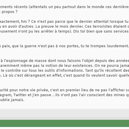
ments récents (attentats un peu partout dans le monde ces dernières
s propos ?
actement, hm ? Ce n'est pas parce que le dernier attentat lorsque t
y en avoir d'autres. La preuve le mois dernier. Ces terroristes étaient
sement n'ont pu les arrêter à temps). Dis toi bien que sans services
en paix, que la guerre n'est pas à nos portes, tu te trompes lourdement
e à l'espionnage de masse dont nous faisons l'objet depuis des années
paremment même pas la notion de leur existences. On ne pourra ja
a le contrôle sur tous les outils d'informations. Tant qu'ils récoltent de
 Là où c'est dérangeant en effet, c'est quand ils veulent savoir quell
rité pour notre vie privée, c'est en premier lieu de ne pas l'afficher 
agram, Twitter et j'en passe .. Ils n'ont pas l'air conscient des mines q
oublie jamais.