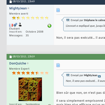
08/03/2015,
23h49
MightyJean
Membre averti
Envoyé par
Stéphane le calm
L’avocat a expliqué que, jusqu’
Étudiant
Inscrit en
Octobre 2008
Messages
35
Non, il sera pas exécuté... il au
08/03/2015,
23h59
DonQuiche
Membre Expert
Envoyé par
MightyJean
Non, il sera pas exécuté... il au
Bien sûr que non, on n'est pas d
Il sera simplement emprisonné à 
Inscrit en
Septembre
mais bien plus efficace qu'un as