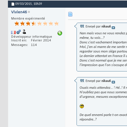
09/03/2015,
10h39
Vivien46
Membre expérimenté
Envoyé par
nikau6
Nan mais vous ne vous rendez pa
Développeur informatique
même, tu vois...?
Inscrit en
Février 2014
Donc c'est vachement importan
Messages
114
Moi, j'en ai marre de me sentir 
regarder sous mon siège partout 
Le dernier attentat en France il 
Donc c'est normal que je me sen
l'impression que l'on s’occupe d
Envoyé par
nikau6
Ouais mais attendez... ! Hé..! Il
N'oubliez pas que nous sommes 
d'urgence, mesures exceptionne
De quel ennemi parle t-on exact
répondre..?