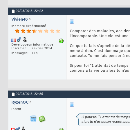
09/03/2015,
22h22
Vivien46
Membre expérimenté
Comparer des maladies, accident
l'incomparable. Une vie est une v
Développeur informatique
Ce que tu fais s'appelle de la d
Inscrit en
Février 2014
mené à rien. C'est dommage que
Messages
114
contexte. Tu me fais penser à no
Si pour toi "1 attentat de temps
compris à la vie ou alors tu n'a
09/03/2015,
22h36
RyzenOC
Inactif
Si pour toi "1 attentat de temps
alors tu n'as aucun respect pour