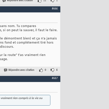
Répondre avec citation
11
1
#666
é sans nom. Tu compares
si on peut la sauver, il faut le faire.
 le démontrent bien) et ça n'a jamais
ns fond et complètement tiré hors
discours.
r la route" t'as vraiment rien
ssage.
Répondre avec citation
0
6
#667
 vraiment rien compris à la vie ou