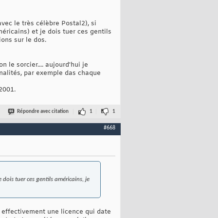
ec le très célèbre Postal2), si
éricains) et je dois tuer ces gentils
ons sur le dos.
le sorcier.... aujourd'hui je
analités, par exemple das chaque
2001.
Répondre avec citation
1
1
#668
 dois tuer ces gentils américains, je
t effectivement une licence qui date