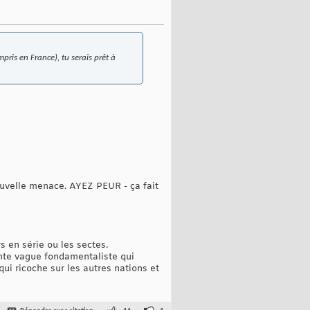
ris en France), tu serais prêt à
nouvelle menace. AYEZ PEUR - ça fait
s en série ou les sectes.
ante vague fondamentaliste qui
qui ricoche sur les autres nations et