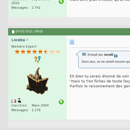
2010
Messages
2 741
09/03/2015,
09h30
Loceka
Membre Expert
Envoyé par
Jarodd
Sans eux, ce ne serait encore qu
Eh bien tu serais étonné de voi
"mais tu t'en fiches de toute faço
Parfois le raisonnement des gens
Inscrit en
Mars 2004
Messages
2 276