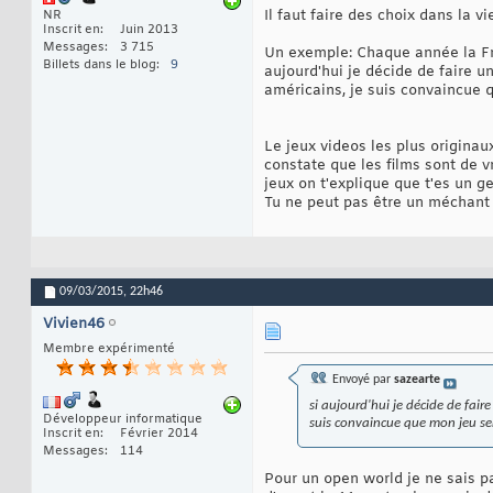
Il faut faire des choix dans la vi
NR
Inscrit en
Juin 2013
Messages
3 715
Un exemple: Chaque année la Fran
Billets dans le blog
9
aujourd'hui je décide de faire un
américains, je suis convaincue q
Le jeux videos les plus originaux
constate que les films sont de v
jeux on t'explique que t'es un ge
Tu ne peut pas être un méchant t
09/03/2015,
22h46
Vivien46
Membre expérimenté
Envoyé par
sazearte
si aujourd'hui je décide de faire
Développeur informatique
suis convaincue que mon jeu sera
Inscrit en
Février 2014
Messages
114
Pour un open world je ne sais pa