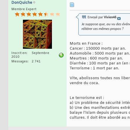
DonQuiche
Membre Expert
Envoyé par
Vivien46
Je suppose que, au vu des événe
réitérer ces mêmes propos ?
Morts en France :
Cancer : 150000 morts par an.
Automobile : 5000 morts par an.
Inscrit en
Septembre
2010
Meurtres : 600 morts par an.
Messages
2 741
Diarrhée : 100 morts par an (en 
Terrorisme : 1 mort par an.
Vite, abolissons toutes nos libe
vendre du coca.
Le terrorisme est :
a) Un problème de sécurité intér
b) Une des manifestations extrê
balaye l'Islam depuis plusieurs 
cultures. Il doit être abordé au 