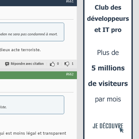
#661
nowden ne sera pas condamné à mort.
dieux acte terroriste.
Répondre avec citation
0
1
#662
iste.
qui est moins légal et transparent