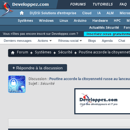
FORUMS
TUTORIELS
FAQ
DI/DSI Solutions d'entreprise
Cloud
IA
ALM
Micros
Systèmes
Windows
Linux
Arduino
Hardware
HPC
M
Actualités Sécurité
For
Vous n'êtes pas encore inscrit sur Developpez.com ?
Inscrivez-vous gratuitem
Derniers messages
Actions
Réseau social
Blogs
Agenda
Chat
Forum
Systèmes
Sécurité
Poutine accorde la citoyenne
+
Répondre à la discussion
Discussion :
Poutine accorde la citoyenneté russe au lance
Sujet :
Sécurité