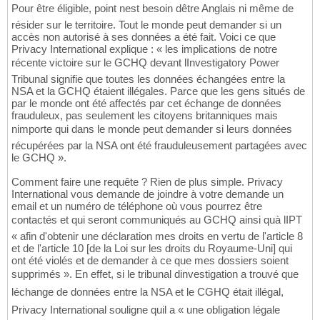
Pour être éligible, point nest besoin dêtre Anglais ni même de
résider sur le territoire. Tout le monde peut demander si un
accès non autorisé à ses données a été fait. Voici ce que
Privacy International explique : « les implications de notre
récente victoire sur le GCHQ devant lInvestigatory Power
Tribunal signifie que toutes les données échangées entre la
NSA et la GCHQ étaient illégales. Parce que les gens situés de
par le monde ont été affectés par cet échange de données
frauduleux, pas seulement les citoyens britanniques mais
nimporte qui dans le monde peut demander si leurs données
récupérées par la NSA ont été frauduleusement partagées avec
le GCHQ ».
Comment faire une requête ? Rien de plus simple. Privacy
International vous demande de joindre à votre demande un
email et un numéro de téléphone où vous pourrez être
contactés et qui seront communiqués au GCHQ ainsi quà lIPT
« afin d'obtenir une déclaration mes droits en vertu de l'article 8
et de l'article 10 [de la Loi sur les droits du Royaume-Uni] qui
ont été violés et de demander à ce que mes dossiers soient
supprimés ». En effet, si le tribunal dinvestigation a trouvé que
léchange de données entre la NSA et le CGHQ était illégal,
Privacy International souligne quil a « une obligation légale