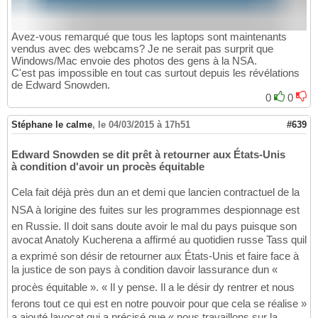
Avez-vous remarqué que tous les laptops sont maintenants
vendus avec des webcams? Je ne serait pas surprit que
Windows/Mac envoie des photos des gens à la NSA.
C'est pas impossible en tout cas surtout depuis les révélations
de Edward Snowden.
0
0
Stéphane le calme
,
le 04/03/2015 à 17h51
#639
Edward Snowden se dit prêt à retourner aux États-Unis
à condition d'avoir un procès équitable
Cela fait déjà près dun an et demi que lancien contractuel de la
NSA à lorigine des fuites sur les programmes despionnage est
en Russie. Il doit sans doute avoir le mal du pays puisque son
avocat Anatoly Kucherena a affirmé au quotidien russe Tass quil
a exprimé son désir de retourner aux États-Unis et faire face à
la justice de son pays à condition davoir lassurance dun «
procès équitable ». « Il y pense. Il a le désir dy rentrer et nous
ferons tout ce qui est en notre pouvoir pour que cela se réalise »
a ajouté lavocat qui a précisé que « nous travaillons sur la