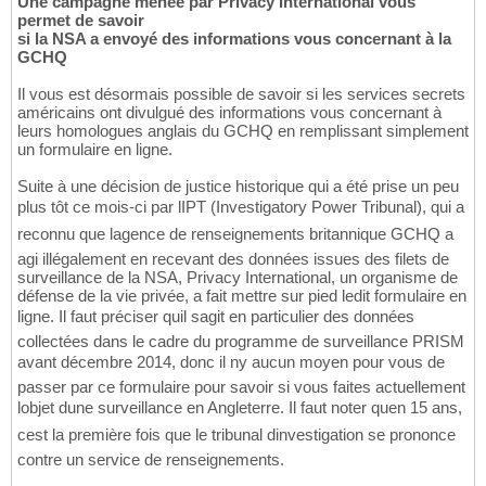
Une campagne menée par Privacy International vous
permet de savoir
si la NSA a envoyé des informations vous concernant à la
GCHQ
Il vous est désormais possible de savoir si les services secrets
américains ont divulgué des informations vous concernant à
leurs homologues anglais du GCHQ en remplissant simplement
un formulaire en ligne.
Suite à une décision de justice historique qui a été prise un peu
plus tôt ce mois-ci par lIPT (Investigatory Power Tribunal), qui a
reconnu que lagence de renseignements britannique GCHQ a
agi illégalement en recevant des données issues des filets de
surveillance de la NSA, Privacy International, un organisme de
défense de la vie privée, a fait mettre sur pied ledit formulaire en
ligne. Il faut préciser quil sagit en particulier des données
collectées dans le cadre du programme de surveillance PRISM
avant décembre 2014, donc il ny aucun moyen pour vous de
passer par ce formulaire pour savoir si vous faites actuellement
lobjet dune surveillance en Angleterre. Il faut noter quen 15 ans,
cest la première fois que le tribunal dinvestigation se prononce
contre un service de renseignements.