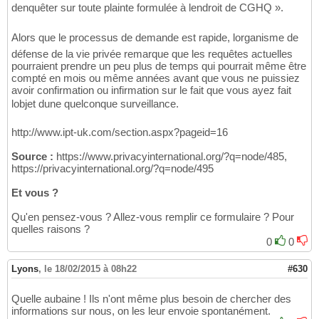
denquêter sur toute plainte formulée à lendroit de CGHQ ».
Alors que le processus de demande est rapide, lorganisme de
défense de la vie privée remarque que les requêtes actuelles
pourraient prendre un peu plus de temps qui pourrait même être
compté en mois ou même années avant que vous ne puissiez
avoir confirmation ou infirmation sur le fait que vous ayez fait
lobjet dune quelconque surveillance.
http://www.ipt-uk.com/section.aspx?pageid=16
Source :
https://www.privacyinternational.org/?q=node/485,
https://privacyinternational.org/?q=node/495
Et vous ?
Qu'en pensez-vous ? Allez-vous remplir ce formulaire ? Pour
quelles raisons ?
0
0
Lyons
,
le 18/02/2015 à 08h22
#630
Quelle aubaine ! Ils n'ont même plus besoin de chercher des
informations sur nous, on les leur envoie spontanément.