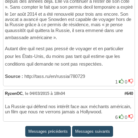
depuis des années déjà. Elle va continuer à rester de son côté
». Sans compter le fait que son permis dexil temporaire a expiré
le 1er août 2014 et a été renouvelé pour trois ans encore. Son
avocat a avancé que Snowden est capable de voyager hors de
la Russie grâce à ce permis de résidence, mais « je pense
quaussitôt quil quittera la Russie, il sera emmené dans une
ambassade américaine ».
Autant dire quil nest pas pressé de voyager et en particulier
pour les États-Unis, du moins pas tant quil estime que les
conditions quil demande ne sont pas respectées.
Source :
http://tass.ru/en/russia/780729
1
0
RyzenOC
,
le 04/03/2015 à 18h04
#640
La Russie qui défend nos intérêt face aux méchants américain,
un film que nous ne verrons jamais a Hollywood.
6
0
Messages précédents
Messages suivants