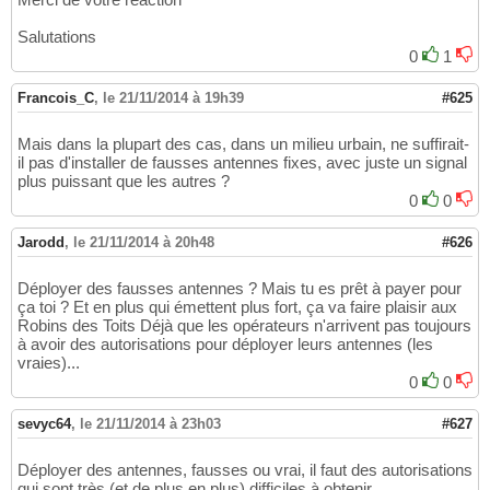
Salutations
0
1
Francois_C
,
le 21/11/2014 à 19h39
#625
Mais dans la plupart des cas, dans un milieu urbain, ne suffirait-
il pas d'installer de fausses antennes fixes, avec juste un signal
plus puissant que les autres ?
0
0
Jarodd
,
le 21/11/2014 à 20h48
#626
Déployer des fausses antennes ? Mais tu es prêt à payer pour
ça toi ? Et en plus qui émettent plus fort, ça va faire plaisir aux
Robins des Toits Déjà que les opérateurs n'arrivent pas toujours
à avoir des autorisations pour déployer leurs antennes (les
vraies)...
0
0
sevyc64
,
le 21/11/2014 à 23h03
#627
Déployer des antennes, fausses ou vrai, il faut des autorisations
qui sont très (et de plus en plus) difficiles à obtenir.