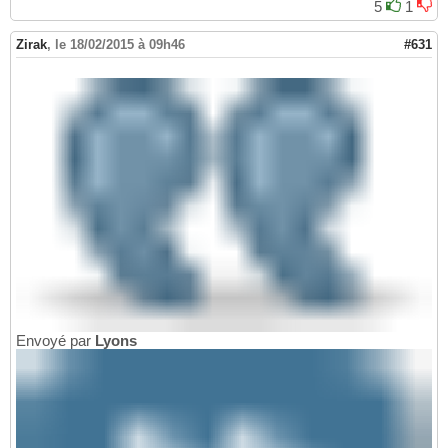
5
1
Zirak
,
le 18/02/2015 à 09h46
#631
Envoyé par
Lyons