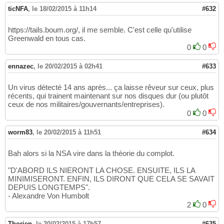
ticNFA
,
le 18/02/2015 à 11h14
#632
https://tails.boum.org/, il me semble. C'est celle qu'utilise
Greenwald en tous cas.
0
0
ennazec
,
le 20/02/2015 à 02h41
#633
Un virus détecté 14 ans après... ça laisse rêveur sur ceux, plus
récents, qui trainent maintenant sur nos disques dur (ou plutôt
ceux de nos militaires/gouvernants/entreprises).
0
0
worm83
,
le 20/02/2015 à 11h51
#634
Bah alors si la NSA vire dans la théorie du complot.
"D'ABORD ILS NIERONT LA CHOSE. ENSUITE, ILS LA
MINIMISERONT. ENFIN, ILS DIRONT QUE CELA SE SAVAIT
DEPUIS LONGTEMPS".
- Alexandre Von Humbolt
2
0
Thorien
,
le 20/02/2015 à 17h57
#635