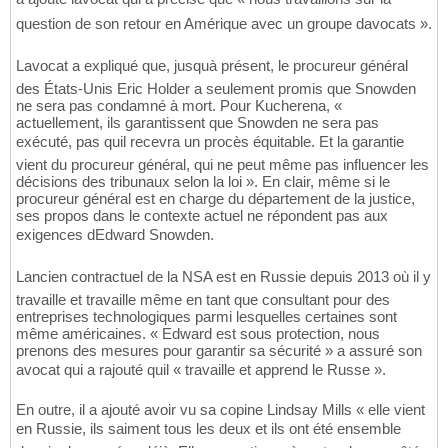
question de son retour en Amérique avec un groupe davocats ».
Lavocat a expliqué que, jusquà présent, le procureur général
des États-Unis Eric Holder a seulement promis que Snowden
ne sera pas condamné à mort. Pour Kucherena, «
actuellement, ils garantissent que Snowden ne sera pas
exécuté, pas quil recevra un procès équitable. Et la garantie
vient du procureur général, qui ne peut même pas influencer les
décisions des tribunaux selon la loi ». En clair, même si le
procureur général est en charge du département de la justice,
ses propos dans le contexte actuel ne répondent pas aux
exigences dEdward Snowden.
Lancien contractuel de la NSA est en Russie depuis 2013 où il y
travaille et travaille même en tant que consultant pour des
entreprises technologiques parmi lesquelles certaines sont
même américaines. « Edward est sous protection, nous
prenons des mesures pour garantir sa sécurité » a assuré son
avocat qui a rajouté quil « travaille et apprend le Russe ».
En outre, il a ajouté avoir vu sa copine Lindsay Mills « elle vient
en Russie, ils saiment tous les deux et ils ont été ensemble