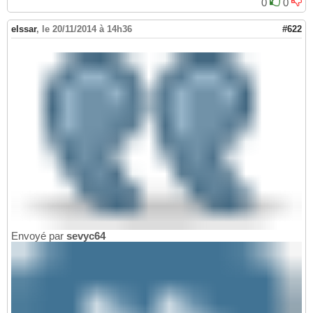
0
0
elssar
,
le 20/11/2014 à 14h36
#622
Envoyé par
sevyc64