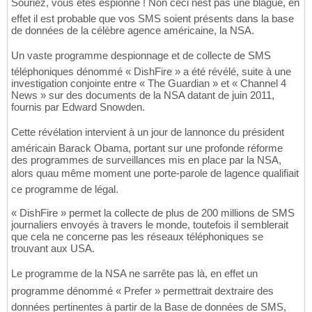
Souriez, vous êtes espionné ! Non ceci nest pas une blague, en
effet il est probable que vos SMS soient présents dans la base
de données de la célèbre agence américaine, la NSA.
Un vaste programme despionnage et de collecte de SMS
téléphoniques dénommé « DishFire » a été révélé, suite à une
investigation conjointe entre « The Guardian » et « Channel 4
News » sur des documents de la NSA datant de juin 2011,
fournis par Edward Snowden.
Cette révélation intervient à un jour de lannonce du président
américain Barack Obama, portant sur une profonde réforme
des programmes de surveillances mis en place par la NSA,
alors quau même moment une porte-parole de lagence qualifiait
ce programme de légal.
« DishFire » permet la collecte de plus de 200 millions de SMS
journaliers envoyés à travers le monde, toutefois il semblerait
que cela ne concerne pas les réseaux téléphoniques se
trouvant aux USA.
Le programme de la NSA ne sarrête pas là, en effet un
programme dénommé « Prefer » permettrait dextraire des
données pertinentes à partir de la Base de données de SMS,