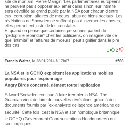
site de mon ami Pierre Mangin "Les parlementaires européens
ne peuvent pas s'opposer aux américains sinon leur intimité
sera dévoilée au grand public par la NSA pour chacun d'entre
eux: corruption, affaires de moeurs, abus de biens sociaux. Les
révélations de Snowden ne suffiront pas à inverser les choses,
elles permettent juste de les constater.
Et quand on pense que certaines personnes parlent de
"pédophilie répandue" chez les politiciens, on imagine vite ce
que "intimité" et "affaires de moeurs" peut signifier dans le pire
des cas.
1
2
Francis Walter
,
le 28/01/2014 à 17h07
#560
La NSA et le GCHQ exploitent les applications mobiles
populaires pour lespionnage
Angry Birds concerné, dément toute implication
Edward Snowden continue à faire trembler la NSA. The
Guardian vient de faire de nouvelles révélations grâce à des
documents fournis par l'ex-analyste de lagence américaine de
sécurité. Cette fois, cest la NSA et son homologue britannique,
le GCHQ (Government Communications Headquarters) qui
sont impliqués.