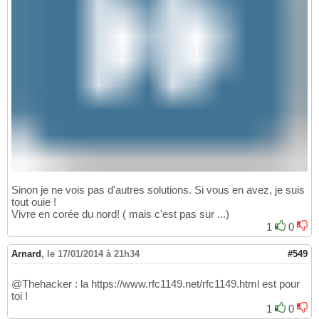
Sinon je ne vois pas d'autres solutions. Si vous en avez, je suis
tout ouie !
Vivre en corée du nord! ( mais c'est pas sur ...)
1
0
Arnard
,
le 17/01/2014 à 21h34
#549
@Thehacker : la https://www.rfc1149.net/rfc1149.html est pour
toi !
1
0