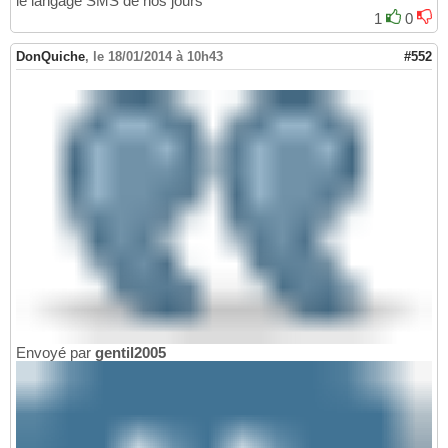
le langage SMS de nos jours
1
0
DonQuiche
,
le 18/01/2014 à 10h43
#552
Envoyé par
gentil2005