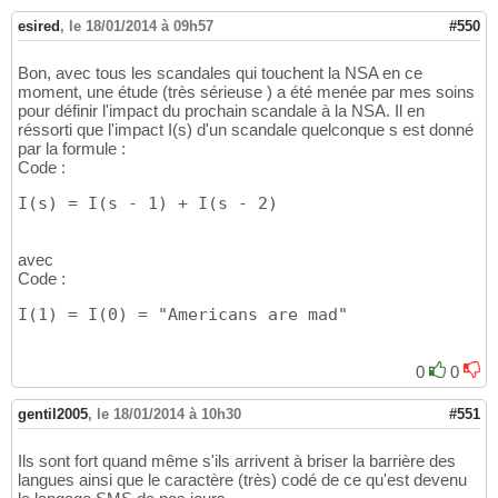
esired
,
le 18/01/2014 à 09h57
#550
Bon, avec tous les scandales qui touchent la NSA en ce
moment, une étude (très sérieuse ) a été menée par mes soins
pour définir l'impact du prochain scandale à la NSA. Il en
réssorti que l'impact I(s) d'un scandale quelconque s est donné
par la formule :
Code :
I(s) = I(s - 1) + I(s - 2)
avec
Code :
I(1) = I(0) = "Americans are mad"
0
0
gentil2005
,
le 18/01/2014 à 10h30
#551
Ils sont fort quand même s'ils arrivent à briser la barrière des
langues ainsi que le caractère (très) codé de ce qu'est devenu