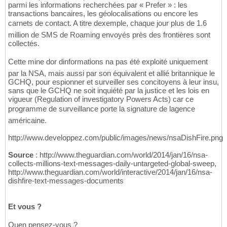
parmi les informations recherchées par « Prefer » : les
transactions bancaires, les géolocalisations ou encore les
carnets de contact. A titre dexemple, chaque jour plus de 1.6
million de SMS de Roaming envoyés près des frontières sont
collectés.
Cette mine dor dinformations na pas été exploité uniquement
par la NSA, mais aussi par son équivalent et allié britannique le
GCHQ, pour espionner et surveiller ses concitoyens à leur insu,
sans que le GCHQ ne soit inquiété par la justice et les lois en
vigueur (Regulation of investigatory Powers Acts) car ce
programme de surveillance porte la signature de lagence
américaine.
http://www.developpez.com/public/images/news/nsaDishFire.png
Source
: http://www.theguardian.com/world/2014/jan/16/nsa-
collects-millions-text-messages-daily-untargeted-global-sweep,
http://www.theguardian.com/world/interactive/2014/jan/16/nsa-
dishfire-text-messages-documents
Et vous ?
Quen pensez-vous ?