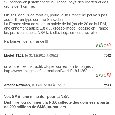
Si, parlons-en justement de la France, pays des libertés et des
droits de l'homme.
On sait, depuis ce mois-ci, pourquoi la France ne pouvais pas
accueillir un type comme Snowden.
La France vient de voter un article de loi (article 20 de la LPM,
anciennement article 13) qui, grosso-modo, légalise en France
les pratiques que la NSA fait, elle, illégalement chez elle.
Parlons-en de la France !!!
8
0
Model_T101
,
le 31/12/2013 à 09h11
#542
un article tres instructif, cliquer sur les points rouges :
http://www.spiegel.de/international/world/a-941262.html
2
0
Arsene Newman
,
le 17/01/2014 à 15h02
#543
Vos SMS, une mine dor pour la NSA
DishFire, où comment la NSA collecte des données à partir
de 200 millions de SMS journaliers