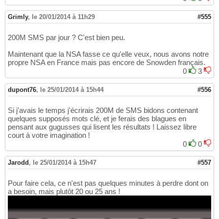
Grimly
,
le 20/01/2014 à 11h29
#555
200M SMS par jour ? C'est bien peu.
Maintenant que la NSA fasse ce qu'elle veux, nous avons notre
propre NSA en France mais pas encore de Snowden français.
0
3
dupont76
,
le 25/01/2014 à 15h44
#556
Si j'avais le temps j'écrirais 200M de SMS bidons contenant
quelques supposés mots clé, et je ferais des blagues en
pensant aux gugusses qui lisent les résultats ! Laissez libre
court à votre imagination !
0
0
Jarodd
,
le 25/01/2014 à 15h47
#557
Pour faire cela, ce n'est pas quelques minutes à perdre dont on
a besoin, mais plutôt 20 ou 25 ans !