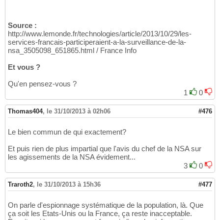
Source :
http://www.lemonde.fr/technologies/article/2013/10/29/les-
services-francais-participeraient-a-la-surveillance-de-la-
nsa_3505098_651865.html / France Info
Et vous ?
Qu'en pensez-vous ?
1
0
Thomas404
,
le 31/10/2013 à 02h06
#476
Le bien commun de qui exactement?
Et puis rien de plus impartial que l'avis du chef de la NSA sur
les agissements de la NSA évidement...
3
0
Traroth2
,
le 31/10/2013 à 15h36
#477
On parle d'espionnage systématique de la population, là. Que
ça soit les Etats-Unis ou la France, ça reste inacceptable.