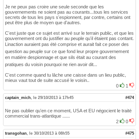
Je ne peux pas croire une seule seconde que les
gouvernements ne soient pas au courants...tous les services
secrets de tous les pays s'espionnent, par contre, certains ont
peut être plus de moyen que d'autres.
C'est juste que ce sujet est arrivé sur le terrain public, et que les
gouvernement ont du justifier au peuple qu'il étaient pas contant.
Linaction auraient pas été comprise et aurait fait ce poser des
question au peuple sur ce que fond leur propre gouvernement
en matière despionnage et que sils était au courant des
pratiques du voisin pourquoi ne rien avoir dit...
C'est comme quand tu lâche une caisse dans un lieu public,
mieux vaut tout de suite accusé le voisin..
0
1
captain_mich
,
le 29/10/2013 à 17h45
#474
Ne pas oublier qu'en ce moment, USA et EU négocient le traité
commercial trans-atlantique ......
2
0
transgohan
,
le 30/10/2013 à 08h55
#475