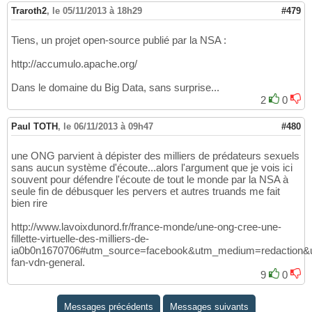
Traroth2
,
le 05/11/2013 à 18h29
#479
Tiens, un projet open-source publié par la NSA :
http://accumulo.apache.org/
Dans le domaine du Big Data, sans surprise...
2
0
Paul TOTH
,
le 06/11/2013 à 09h47
#480
une ONG parvient à dépister des milliers de prédateurs sexuels
sans aucun système d'écoute...alors l'argument que je vois ici
souvent pour défendre l'écoute de tout le monde par la NSA à
seule fin de débusquer les pervers et autres truands me fait
bien rire
http://www.lavoixdunord.fr/france-monde/une-ong-cree-une-
fillette-virtuelle-des-milliers-de-
ia0b0n1670706#utm_source=facebook&utm_medium=redaction&
fan-vdn-general.
9
0
Messages précédents
Messages suivants