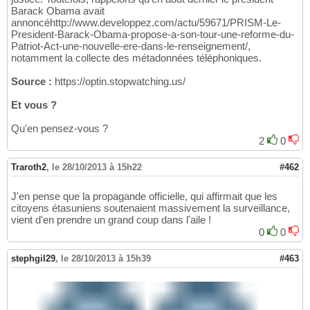
Barack Obama avait
annoncéhttp://www.developpez.com/actu/59671/PRISM-Le-
President-Barack-Obama-propose-a-son-tour-une-reforme-du-
Patriot-Act-une-nouvelle-ere-dans-le-renseignement/,
notamment la collecte des métadonnées téléphoniques.
Source :
https://optin.stopwatching.us/
Et vous ?
Qu'en pensez-vous ?
2
0
Traroth2
,
le 28/10/2013 à 15h22
#462
J'en pense que la propagande officielle, qui affirmait que les
citoyens étasuniens soutenaient massivement la surveillance,
vient d'en prendre un grand coup dans l'aile !
0
0
stephgil29
,
le 28/10/2013 à 15h39
#463