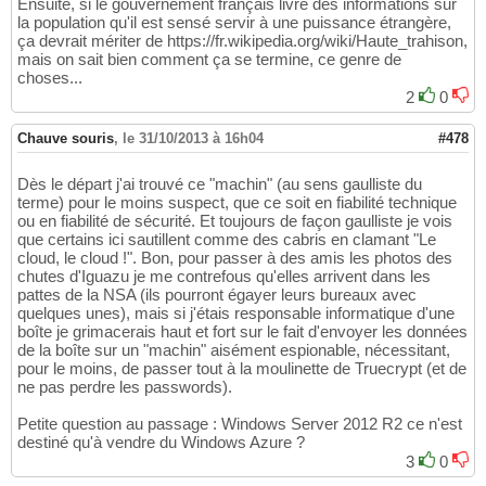
Ensuite, si le gouvernement français livre des informations sur
la population qu'il est sensé servir à une puissance étrangère,
ça devrait mériter de https://fr.wikipedia.org/wiki/Haute_trahison,
mais on sait bien comment ça se termine, ce genre de
choses...
2
0
Chauve souris
,
le 31/10/2013 à 16h04
#478
Dès le départ j'ai trouvé ce "machin" (au sens gaulliste du
terme) pour le moins suspect, que ce soit en fiabilité technique
ou en fiabilité de sécurité. Et toujours de façon gaulliste je vois
que certains ici sautillent comme des cabris en clamant "Le
cloud, le cloud !". Bon, pour passer à des amis les photos des
chutes d'Iguazu je me contrefous qu'elles arrivent dans les
pattes de la NSA (ils pourront égayer leurs bureaux avec
quelques unes), mais si j'étais responsable informatique d'une
boîte je grimacerais haut et fort sur le fait d'envoyer les données
de la boîte sur un "machin" aisément espionable, nécessitant,
pour le moins, de passer tout à la moulinette de Truecrypt (et de
ne pas perdre les passwords).
Petite question au passage : Windows Server 2012 R2 ce n'est
destiné qu'à vendre du Windows Azure ?
3
0