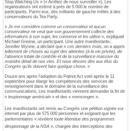
Stop Watching Us » (« Arrêtez de nous surveiller »). Les
organisateurs ont estimé à près de 5 000 le nombre de
participants. Parmi eux, des militants de gauche mêlés à des
conservateurs du Tea Party.
«
Je me considère comme un conservateur et aucun
conservateur ne veut que son gouvernement collecte des
informations à son sujet, les conserve et les utilise
», expliquait
Michael Greene, un participant. Une autre manifestante,
Jennifer Wynne, a déclaré que «
ces derniers mois, on a appris
tellement de choses au sujet des atteintes (à la vie privée), de
l'absence totale de contrôle et de la surveillance massive du
moindre détail de nos vies. Et nous devons dire aux élus du
Congrès qu'ils doivent faire quelque chose.
»
Douze ans après l'adoption du Patriot Act voté après le 11
septembre pour élargir les compétences des services de
renseignement dans le domaine de la surveillance des
communications, ces manifestants viennent demander la fin de
«
lespionnage américain
» et des «
mensonges
».
Les manifestants ont remis au Congrès une pétition signée sur
internet par plus de 575 000 personnes et exigeant que les
parlementaires «
révèlent toute létendue des programmes
despionnage de la NSA
», chargée des interceptions des