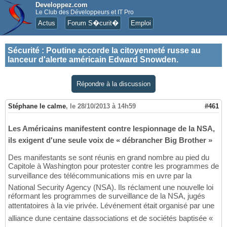
Developpez.com
Le Club des Développeurs et IT Pro
Actus
Forum S�curit�
Emploi
Sécurité
:
Poutine accorde la citoyenneté russe au
lanceur d'alerte américain Edward Snowden.
Répondre à la discussion
Stéphane le calme
,
le 28/10/2013 à 14h59
#461
Les Américains manifestent contre lespionnage de la NSA,
ils exigent d'une seule voix de « débrancher Big Brother »
Des manifestants se sont réunis en grand nombre au pied du
Capitole à Washington pour protester contre les programmes de
surveillance des télécommunications mis en uvre par la
National Security Agency (NSA). Ils réclament une nouvelle loi
réformant les programmes de surveillance de la NSA, jugés
attentatoires à la vie privée. Lévénement était organisé par une
alliance dune centaine dassociations et de sociétés baptisée «