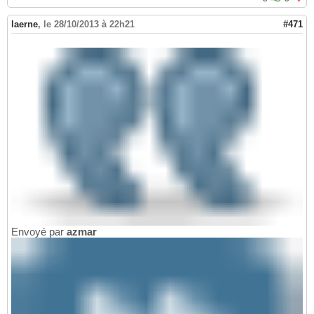
laerne
,
le 28/10/2013 à 22h21
#471
Envoyé par
azmar