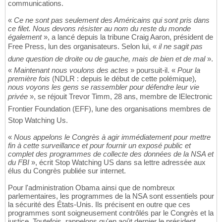
communications.
«
Ce ne sont pas seulement des Américains qui sont pris dans
ce filet. Nous devons résister au nom du reste du monde
également
», a lancé depuis la tribune Craig Aaron, président de
Free Press, lun des organisateurs. Selon lui, «
il ne sagit pas
dune question de droite ou de gauche, mais de bien et de mal
».
«
Maintenant nous voulons des actes
» poursuit-il. «
Pour la
première fois
(NDLR : depuis le début de cette polémique)
,
nous voyons les gens se rassembler pour défendre leur vie
privée
», se réjouit Trevor Timm, 28 ans, membre de lElectronic
Frontier Foundation (EFF), lune des organisations membres de
Stop Watching Us.
«
Nous appelons le Congrès à agir immédiatement pour mettre
fin à cette surveillance et pour fournir un exposé public et
complet des programmes de collecte des données de la NSA et
du FBI
», écrit Stop Watching US dans sa lettre adressée aux
élus du Congrès publiée sur internet.
Pour l'administration Obama ainsi que de nombreux
parlementaires, les programmes de la NSA sont essentiels pour
la sécurité des États-Unis. Ils précisent en outre que ces
programmes sont soigneusement contrôlés par le Congrès et la
justice. Toutefois, rappelons qu'en août dernier le président