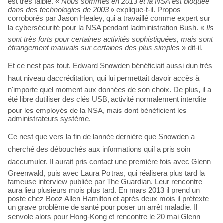
est très faible. «
Nous sommes en 2013 et la NSA est bloquée
dans des technologies de 2003
» explique-t-il. Propos
corroborés par Jason Healey, qui a travaillé comme expert sur
la cybersécurité pour la NSA pendant ladministration Bush. «
Ils
sont très forts pour certaines activités sophistiquées, mais sont
étrangement mauvais sur certaines des plus simples
» dit-il.
Et ce nest pas tout. Edward Snowden bénéficiait aussi dun très
haut niveau daccréditation, qui lui permettait davoir accès à
n'importe quel moment aux données de son choix. De plus, il a
été libre dutiliser des clés USB, activité normalement interdite
pour les employés de la NSA, mais dont bénéficient les
administrateurs système.
Ce nest que vers la fin de lannée dernière que Snowden a
cherché des débouchés aux informations quil a pris soin
daccumuler. Il aurait pris contact une première fois avec Glenn
Greenwald, puis avec Laura Poitras, qui réalisera plus tard la
fameuse interview publiée par The Guardian. Leur rencontre
aura lieu plusieurs mois plus tard. En mars 2013 il prend un
poste chez Booz Allen Hamilton et après deux mois il prétexte
un grave problème de santé pour poser un arrêt maladie. Il
senvole alors pour Hong-Kong et rencontre le 20 mai Glenn