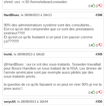
shred -uvz -n 50 /home/edward.snowden
0
0
HardBlues
,
le 28/08/2013 à 16h13
#348
90% des administrateurs système sont des consultants...
Est-ce qu'on doit comprendre que ce sont des prestataires
extérieur??!!!!
Et qu'est-ce qu'ils foutaient si on peut s'en passer comme
ça???!!!!!!
3
0
Invité
,
le 28/08/2013 à 16h22
#349
@HardBlues : oui ce snt des sous-traitants. Snowden travaillait
pour Booze Hamilton un sous-traitant de la NSA. Les drones de
l'armée américaine sont par exemple aussi pilotés par des
sous-traitants privés.
la question de ce qu'ils faisaient si on peut en virer 90% je me la
pose aussi !
0
0
sevyc64
,
le 28/08/2013 à 16h54
#350