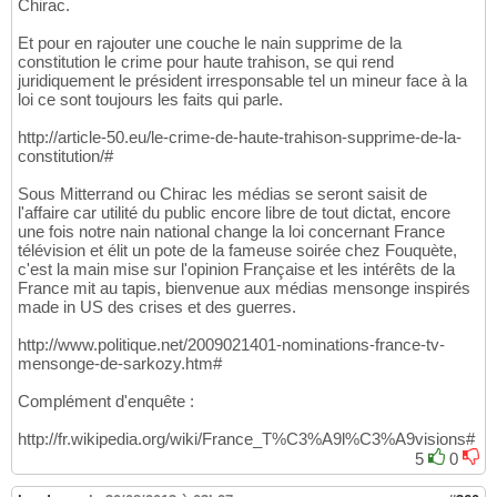
Chirac.
Et pour en rajouter une couche le nain supprime de la
constitution le crime pour haute trahison, se qui rend
juridiquement le président irresponsable tel un mineur face à la
loi ce sont toujours les faits qui parle.
http://article-50.eu/le-crime-de-haute-trahison-supprime-de-la-
constitution/#
Sous Mitterrand ou Chirac les médias se seront saisit de
l'affaire car utilité du public encore libre de tout dictat, encore
une fois notre nain national change la loi concernant France
télévision et élit un pote de la fameuse soirée chez Fouquète,
c'est la main mise sur l'opinion Française et les intérêts de la
France mit au tapis, bienvenue aux médias mensonge inspirés
made in US des crises et des guerres.
http://www.politique.net/2009021401-nominations-france-tv-
mensonge-de-sarkozy.htm#
Complément d'enquête :
http://fr.wikipedia.org/wiki/France_T%C3%A9l%C3%A9visions#
5
0