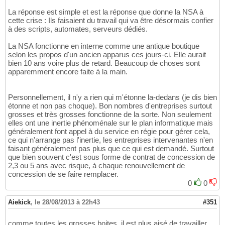
La réponse est simple et est la réponse que donne la NSA à
cette crise : Ils faisaient du travail qui va être désormais confier
à des scripts, automates, serveurs dédiés.
La NSA fonctionne en interne comme une antique boutique
selon les propos d'un ancien apparus ces jours-ci. Elle aurait
bien 10 ans voire plus de retard. Beaucoup de choses sont
apparemment encore faite à la main.
Personnellement, il n'y a rien qui m'étonne la-dedans (je dis bien
étonne et non pas choque). Bon nombres d'entreprises surtout
grosses et très grosses fonctionne de la sorte. Non seulement
elles ont une inertie phénoménale sur le plan informatique mais
généralement font appel à du service en régie pour gérer cela,
ce qui n'arrange pas l'inertie, les entreprises intervenantes n'en
faisant généralement pas plus que ce qui est demandé. Surtout
que bien souvent c'est sous forme de contrat de concession de
2,3 ou 5 ans avec risque, à chaque renouvellement de
concession de se faire remplacer.
0
0
Aiekick
,
le 28/08/2013 à 22h43
#351
comme toutes les grosses boites, il est plus aisé de travailler