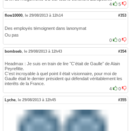
4
5
flow10000
,
le 29/08/2013 à 12h14
#353
Des employés témoignent dans lanonymat
Ou pas
0
0
bombseb
,
le 29/08/2013 à 12h43
#354
Headmax : Je suis en train de lire "C'était de Gaulle" de Alain
Peyrefitte.
C'est incroyable à quel point il était visionnaire, pour moi de
Gaulle était le dernier président qui défendait véritablement les
interêts de la France.
4
0
Lyche
,
le 29/08/2013 à 12h45
#355