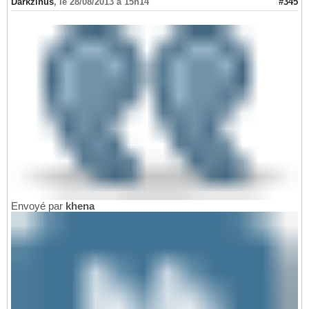
Darkzinus
,
le 28/08/2013 à 15h14
#345
Envoyé par
khena