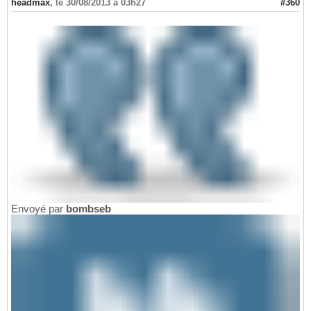
headmax
,
le 30/08/2013 à 03h27
#360
Envoyé par
bombseb