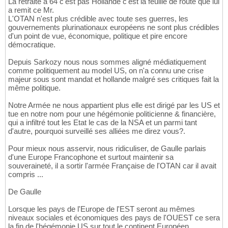
La retraite à 64 c'est pas Hollande c'est la feuille de route que lui
a remit ce Mr.
L'OTAN n'est plus crédible avec toute ses guerres, les
gouvernements plurinationaux européens ne sont plus crédibles
d'un point de vue, économique, politique et pire encore
démocratique.
Depuis Sarkozy nous nous sommes aligné médiatiquement
comme politiquement au model US, on n'a connu une crise
majeur sous sont mandat et hollande malgré ses critiques fait la
même politique.
Notre Armée ne nous appartient plus elle est dirigé par les US et
tue en notre nom pour une hégémonie politicienne & financière,
qui a infiltré tout les Etat le cas de la NSA et un parmi tant
d'autre, pourquoi surveillé ses alliées me direz vous?.
Pour mieux nous asservir, nous ridiculiser, de Gaulle parlais
d'une Europe Francophone et surtout maintenir sa
souveraineté, il a sortir l'armée Française de l'OTAN car il avait
compris ...
De Gaulle
Lorsque les pays de l'Europe de l'EST seront au mêmes
niveaux sociales et économiques des pays de l'OUEST ce sera
la fin de l'hégémonie US sur tout le continent Européen...