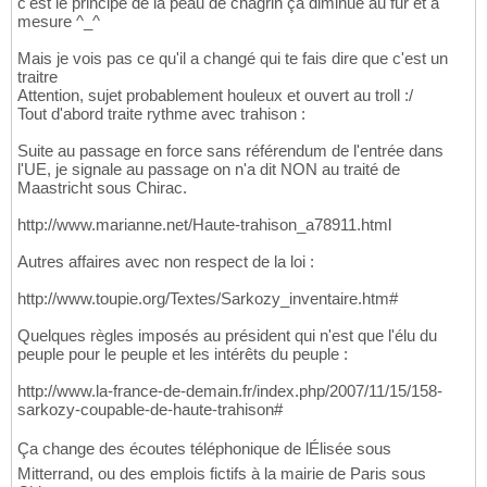
c'est le principe de la peau de chagrin ça diminue au fur et à
mesure ^_^
Mais je vois pas ce qu'il a changé qui te fais dire que c'est un
traitre
Attention, sujet probablement houleux et ouvert au troll :/
Tout d'abord traite rythme avec trahison :
Suite au passage en force sans référendum de l'entrée dans
l'UE, je signale au passage on n'a dit NON au traité de
Maastricht sous Chirac.
http://www.marianne.net/Haute-trahison_a78911.html
Autres affaires avec non respect de la loi :
http://www.toupie.org/Textes/Sarkozy_inventaire.htm#
Quelques règles imposés au président qui n'est que l'élu du
peuple pour le peuple et les intérêts du peuple :
http://www.la-france-de-demain.fr/index.php/2007/11/15/158-
sarkozy-coupable-de-haute-trahison#
Ça change des écoutes téléphonique de lÉlisée sous
Mitterrand, ou des emplois fictifs à la mairie de Paris sous