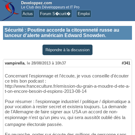
Developpez.com
Le Club des Développeurs et IT Pro
Actus
Forum S�curit�
Emploi
Sécurité
:
Poutine accorde la citoyenneté russe au
lanceur d'alerte américain Edward Snowden.
Répondre à la discussion
vampirella
,
le 28/08/2013 à 10h37
#341
Concernant l'espionnage et l'écoute, je vous conseille d'écouter
ce très bon podcast :
http://www.franceculture.fr/emission-du-grain-a-moudre-d-ete-a-
t-on-encore-besoin-d-espions-2013-08-14
Pour résumer : l'espionnage industriel / politique / diplomatique a
pour vocation à rester secret et existera toujours. La demande
de l'Allemagne de faire signer aux USA un accord de non-
espionnage n'est qu'un pieu vu, qui sera aussitôt oublié dès la
campagne électorale passée.
En revanche, porter sur écoute des millions de personne sans