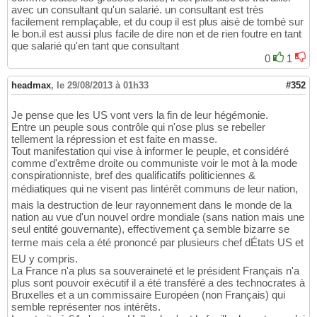
avec un consultant qu'un salarié. un consultant est très
facilement remplaçable, et du coup il est plus aisé de tombé sur
le bon.il est aussi plus facile de dire non et de rien foutre en tant
que salarié qu'en tant que consultant
0
1
headmax
,
le 29/08/2013 à 01h33
#352
Je pense que les US vont vers la fin de leur hégémonie.
Entre un peuple sous contrôle qui n'ose plus se rebeller
tellement la répression et est faite en masse.
Tout manifestation qui vise à informer le peuple, et considéré
comme d'extrême droite ou communiste voir le mot à la mode
conspirationniste, bref des qualificatifs politiciennes &
médiatiques qui ne visent pas lintérêt communs de leur nation,
mais la destruction de leur rayonnement dans le monde de la
nation au vue d'un nouvel ordre mondiale (sans nation mais une
seul entité gouvernante), effectivement ça semble bizarre se
terme mais cela a été prononcé par plusieurs chef dÉtats US et
EU y compris.
La France n'a plus sa souveraineté et le président Français n'a
plus sont pouvoir exécutif il a été transféré a des technocrates à
Bruxelles et a un commissaire Européen (non Français) qui
semble représenter nos intérêts.