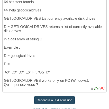
64 bits sont fournis.
>> help getlogicaldrives
GETLOGICALDRIVES List currently available disk drives
D = GETLOGICALDRIVES returns a list of currently available
disk drives
in a cell array of string D.
Exemple :
D = getlogicaldrives
D =
'A:\' 'C:\' 'D:\' 'E:\' 'F:\' 'G:\' 'I:\'
GETLOGICALDRIVES works only on PC (Windows).
Qu'en pensez-vous ?
0
0
Répondre à la discussion
© 2000-2026 - www.developpez.com