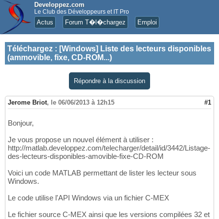
Developpez.com
Le Club des Développeurs et IT Pro
Actus
Forum T�l�chargez
Emploi
Téléchargez
:
[Windows] Liste des lecteurs disponibles
(ammovible, fixe, CD-ROM...)
Répondre à la discussion
Jerome Briot
,
le 06/06/2013 à 12h15
#1
Bonjour,
Je vous propose un nouvel élément à utiliser :
http://matlab.developpez.com/telecharger/detail/id/3442/Listage-
des-lecteurs-disponibles-amovible-fixe-CD-ROM
Voici un code MATLAB permettant de lister les lecteur sous
Windows.
Le code utilise l'API Windows via un fichier C-MEX
Le fichier source C-MEX ainsi que les versions compilées 32 et