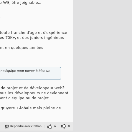
e WE, être joignable...
r
toute tranche d'age et d'expérience
les 70K+, et des juniors ingénieurs
gent en quelques années
r une équipe pour mener à bien un
f de projet et de développeur web?
 tous les développeurs ne deviennent
ent d'équipe ou de projet
e gruyere. Globale mais pleine de
Répondre avec citation
6
0