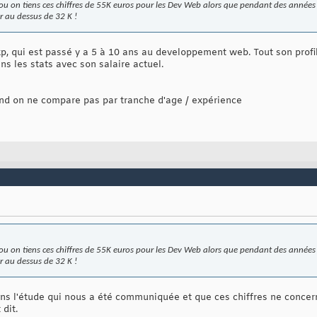
'ou on tiens ces chiffres de 55K euros pour les Dev Web alors que pendant des années e
r au dessus de 32 K !
xp, qui est passé y a 5 à 10 ans au developpement web. Tout son profil 
ns les stats avec son salaire actuel.
nd on ne compare pas par tranche d'age / expérience
'ou on tiens ces chiffres de 55K euros pour les Dev Web alors que pendant des années e
r au dessus de 32 K !
dans l'étude qui nous a été communiquée et que ces chiffres ne concer
dit.