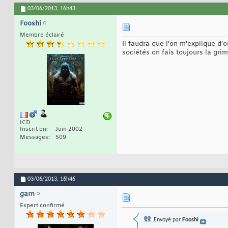
03/06/2013,
16h43
Fooshi
Membre éclairé
Il faudra que l'on m'explique d
sociétés on fais toujours la gr
ICD
Inscrit en
Juin 2002
Messages
509
03/06/2013,
16h46
garn
Expert confirmé
Envoyé par
Fooshi