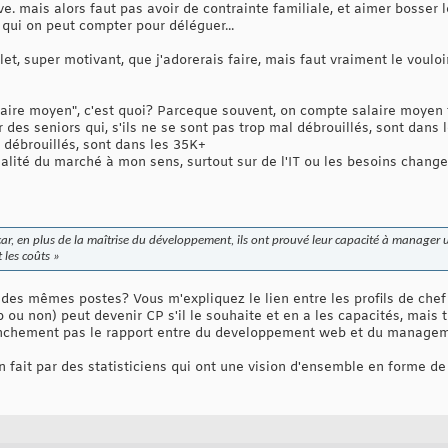
ve. mais alors faut pas avoir de contrainte familiale, et aimer bosser l
 qui on peut compter pour déléguer...
et, super motivant, que j'adorerais faire, mais faut vraiment le vouloi
laire moyen", c'est quoi? Parceque souvent, on compte salaire moyen 
 des seniors qui, s'ils ne se sont pas trop mal débrouillés, sont dans 
l débrouillés, sont dans les 35K+
éalité du marché à mon sens, surtout sur de l'IT ou les besoins chan
s car, en plus de la maîtrise du développement, ils ont prouvé leur capacité à manage
t les coûts »
 des mêmes postes? Vous m'expliquez le lien entre les profils de che
 ou non) peut devenir CP s'il le souhaite et en a les capacités, mais
franchement pas le rapport entre du developpement web et du managem
on fait par des statisticiens qui ont une vision d'ensemble en forme d