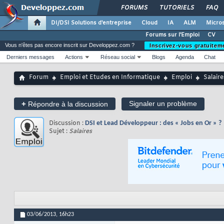
FORUMS
TUTORIELS
FAQ
DI/DSI Solutions d'entreprise
Cloud
IA
ALM
Micros
Forums sur l'Emploi
CV
Vous n'êtes pas encore inscrit sur Developpez.com ?
Inscrivez-vous gratuitem
Derniers messages
Actions
Réseau social
Blogs
Agenda
Chat
Forum
Emploi et Etudes en Informatique
Emploi
Salaire
+
Signaler un problème
Répondre à la discussion
Discussion :
DSI et Lead Développeur : des « Jobs en Or » ?
Sujet :
Salaires
03/06/2013,
16h23