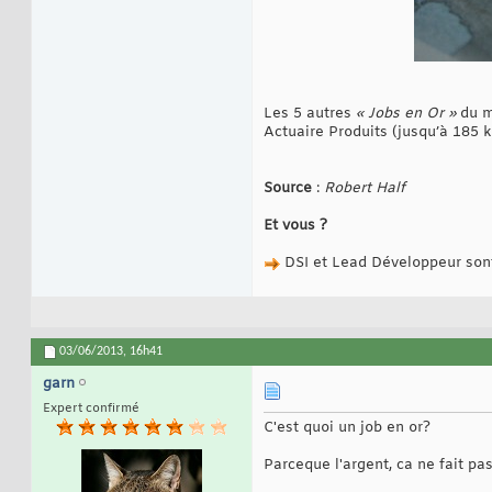
Les 5 autres
« Jobs en Or »
du mo
Actuaire Produits (jusqu’à 185 k
Source
:
Robert Half
Et vous ?
DSI et Lead Développeur sont-
03/06/2013,
16h41
garn
Expert confirmé
C'est quoi un job en or?
Parceque l'argent, ca ne fait pa