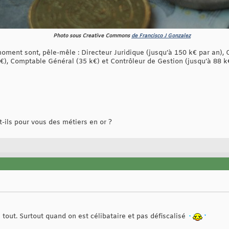
Photo sous Creative Commons
de Francisco J Gonzalez
ment sont, pêle-mêle : Directeur Juridique (jusqu’à 150 k€ par an), 
€), Comptable Général (35 k€) et Contrôleur de Gestion (jusqu’à 88 k
ils pour vous des métiers en or ?
s tout. Surtout quand on est célibataire et pas défiscalisé