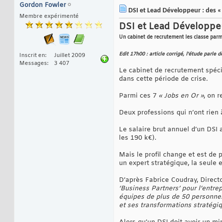
Gordon Fowler
DSI et Lead Développeur : des « 
Membre expérimenté
DSI et Lead Développeu
Un cabinet de recrutement les classe parmi
Edit 17h00 : article corrigé, l'étude parl
Inscrit en
Juillet 2009
Messages
3 407
Le cabinet de recrutement spécia
dans cette période de crise.
Parmi ces 7
« Jobs en Or »
, on 
Deux professions qui n’ont rien 
Le salaire brut annuel d’un DSI a
les 190 k€).
Mais le profil change et est de 
un expert stratégique, la seule e
D’après Fabrice Coudray, Direct
‘Business Partners’ pour l’entr
équipes de plus de 50 personnes,
et ses transformations stratégiq