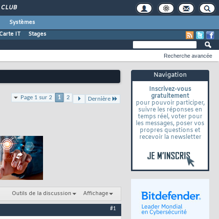
CLUB
Systèmes
Carte IT
Stages
Recherche avancée
Navigation
Inscrivez-vous
gratuitement
Page 1 sur 2
1
2
Dernière
pour pouvoir participer,
suivre les réponses en
temps réel, voter pour
les messages, poser vos
propres questions et
recevoir la newsletter
Outils de la discussion
Affichage
#1