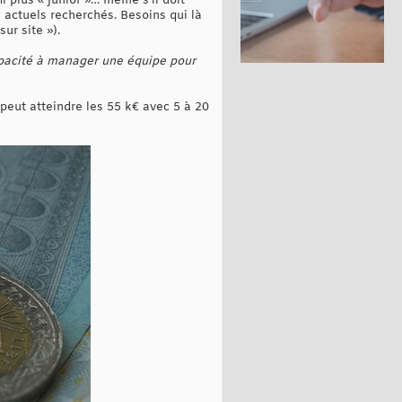
l plus « junior »… même s’il doit
s actuels recherchés. Besoins qui là
ur site »).
capacité à manager une équipe pour
eut atteindre les 55 k€ avec 5 à 20