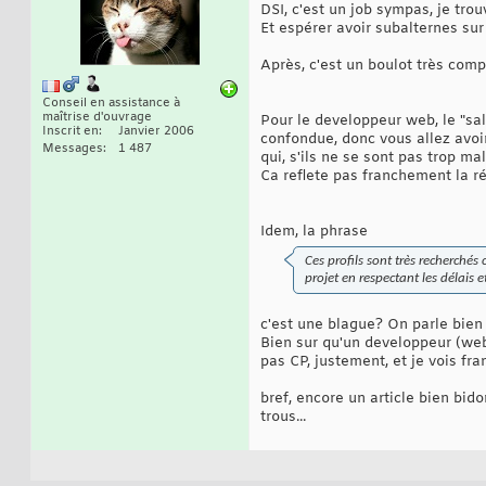
DSI, c'est un job sympas, je trou
Et espérer avoir subalternes sur
Après, c'est un boulot très compl
Conseil en assistance à
maîtrise d'ouvrage
Pour le developpeur web, le "sa
Inscrit en
Janvier 2006
confondue, donc vous allez avoir
Messages
1 487
qui, s'ils ne se sont pas trop ma
Ca reflete pas franchement la r
Idem, la phrase
Ces profils sont très recherché
projet en respectant les délais e
c'est une blague? On parle bien
Bien sur qu'un developpeur (web
pas CP, justement, et je vois 
bref, encore un article bien bid
trous...