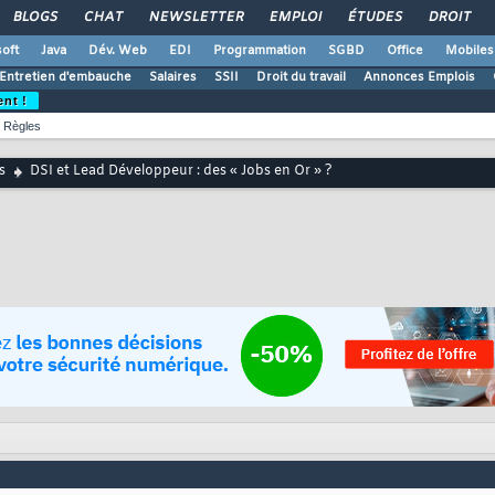
BLOGS
CHAT
NEWSLETTER
EMPLOI
ÉTUDES
DROIT
oft
Java
Dév. Web
EDI
Programmation
SGBD
Office
Mobiles
Entretien d'embauche
Salaires
SSII
Droit du travail
Annonces Emplois
ent !
Règles
s
DSI et Lead Développeur : des « Jobs en Or » ?