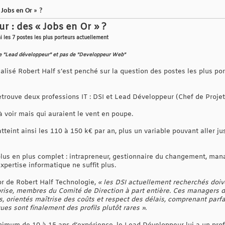
Jobs en Or » ?
r : des « Jobs en Or » ?
 les 7 postes les plus porteurs actuellement
e de "Lead développeur" et pas de "Developpeur Web"
lisé Robert Half s’est penché sur la question des postes les plus por
retrouve deux professions IT : DSI et Lead Développeur (Chef de Proje
à voir mais qui auraient le vent en poupe.
tteint ainsi les 110 à 150 k€ par an, plus un variable pouvant aller ju
plus en plus complet : intrapreneur, gestionnaire du changement, man
xpertise informatique ne suffit plus.
or de Robert Half Technologie,
« les DSI actuellement recherchés doi
eprise, membres du Comité de Direction à part entière. Ces managers d
 orientés maîtrise des coûts et respect des délais, comprenant parfai
ues sont finalement des profils plutôt rares »
.