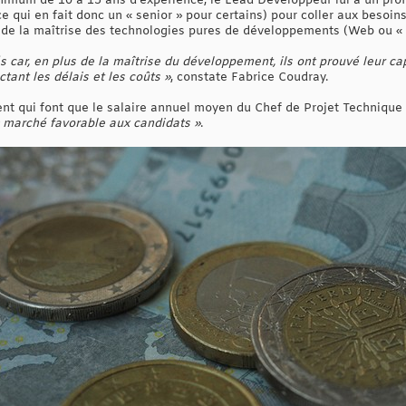
nimum de 10 à 15 ans d’expérience, le Lead Développeur lui a un profi
ce qui en fait donc un « senior » pour certains) pour coller aux besoin
 de la maîtrise des technologies pures de développements (Web ou « s
és car, en plus de la maîtrise du développement, ils ont prouvé leur 
tant les délais et les coûts »
, constate Fabrice Coudray.
qui font que le salaire annuel moyen du Chef de Projet Technique p
 marché favorable aux candidats »
.