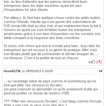
lois, au lieu d'attendre que les patrons domicilient leurs
entreprises dans les états membres ayant les taux
d'impositions les plus élevés.
Par ailleurs, ils faut faire quelque chose contre les petits malins
comme l'Irlande. Irlande qui s'est gavée des subventions de
l'UE lorsqu'elle était au plus mal, et qui maintenant nous la fait à
l'envers en ayant sur sont territoire toutes les entreprises
américaines grâce à son taux d'imposition sur les societés très
faible comparé à la moyenne des états membres.
Et sinon, une chose que tout le monde peut faire : boycotter les
entreprises qui ont recours à ce genre de pratique. Aller chez
son libraire plutôt que de commander le dernier bouquin de ....
sur Amazon. C'est à la portée de tout un chacun.
8
0
Grom61736
,
le 29/05/2013 à 11h59
#4
... ou l'avantage indue de pays comme le luxembourg qui ne
font que piller nos ressources fiscales.
(on peut vraiment se demander ce qu'ils produisent d'utile qui
pourrait justifier ce niveau de revenu / PIB)
??? "Piller nos ressources fiscales", c'est beau comme formule
Mais a part cela, tu peux m'en dire plus ?