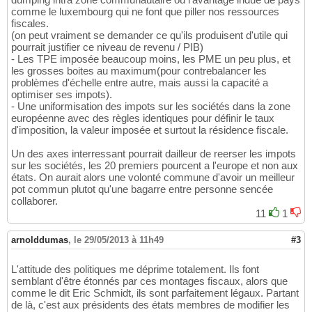
comme le luxembourg qui ne font que piller nos ressources
fiscales.
(on peut vraiment se demander ce qu'ils produisent d'utile qui
pourrait justifier ce niveau de revenu / PIB)
- Les TPE imposée beaucoup moins, les PME un peu plus, et
les grosses boites au maximum(pour contrebalancer les
problèmes d'échelle entre autre, mais aussi la capacité a
optimiser ses impots).
- Une uniformisation des impots sur les sociétés dans la zone
européenne avec des règles identiques pour définir le taux
d'imposition, la valeur imposée et surtout la résidence fiscale.
Un des axes interressant pourrait dailleur de reerser les impots
sur les sociétés, les 20 premiers pourcent a l'europe et non aux
états. On aurait alors une volonté commune d'avoir un meilleur
pot commun plutot qu'une bagarre entre personne sencée
collaborer.
11
1
arnolddumas
,
le 29/05/2013 à 11h49
#3
L'attitude des politiques me déprime totalement. Ils font
semblant d'être étonnés par ces montages fiscaux, alors que
comme le dit Eric Schmidt, ils sont parfaitement légaux. Partant
de là, c'est aux présidents des états membres de modifier les