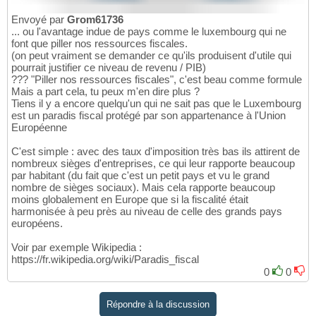
Envoyé par
Grom61736
... ou l'avantage indue de pays comme le luxembourg qui ne
font que piller nos ressources fiscales.
(on peut vraiment se demander ce qu'ils produisent d'utile qui
pourrait justifier ce niveau de revenu / PIB)
??? "Piller nos ressources fiscales", c'est beau comme formule
Mais a part cela, tu peux m'en dire plus ?
Tiens il y a encore quelqu'un qui ne sait pas que le Luxembourg
est un paradis fiscal protégé par son appartenance à l'Union
Européenne
C'est simple : avec des taux d'imposition très bas ils attirent de
nombreux sièges d'entreprises, ce qui leur rapporte beaucoup
par habitant (du fait que c'est un petit pays et vu le grand
nombre de sièges sociaux). Mais cela rapporte beaucoup
moins globalement en Europe que si la fiscalité était
harmonisée à peu près au niveau de celle des grands pays
européens.
Voir par exemple Wikipedia :
https://fr.wikipedia.org/wiki/Paradis_fiscal
0
0
Répondre à la discussion