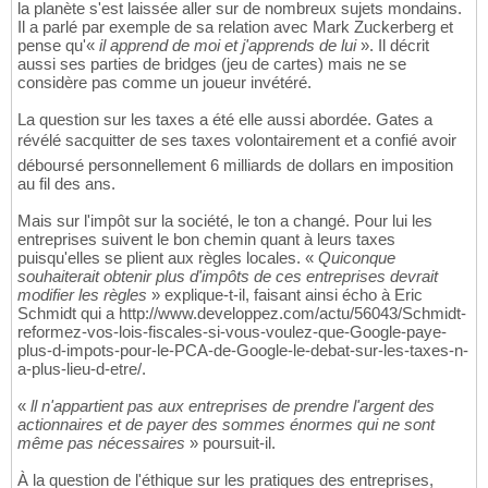
la planète s'est laissée aller sur de nombreux sujets mondains.
Il a parlé par exemple de sa relation avec Mark Zuckerberg et
pense qu'«
il apprend de moi et j'apprends de lui
». Il décrit
aussi ses parties de bridges (jeu de cartes) mais ne se
considère pas comme un joueur invétéré.
La question sur les taxes a été elle aussi abordée. Gates a
révélé sacquitter de ses taxes volontairement et a confié avoir
déboursé personnellement 6 milliards de dollars en imposition
au fil des ans.
Mais sur l'impôt sur la société, le ton a changé. Pour lui les
entreprises suivent le bon chemin quant à leurs taxes
puisqu'elles se plient aux règles locales. «
Quiconque
souhaiterait obtenir plus d'impôts de ces entreprises devrait
modifier les règles
» explique-t-il, faisant ainsi écho à Eric
Schmidt qui a http://www.developpez.com/actu/56043/Schmidt-
reformez-vos-lois-fiscales-si-vous-voulez-que-Google-paye-
plus-d-impots-pour-le-PCA-de-Google-le-debat-sur-les-taxes-n-
a-plus-lieu-d-etre/.
«
ll n'appartient pas aux entreprises de prendre l'argent des
actionnaires et de payer des sommes énormes qui ne sont
même pas nécessaires
» poursuit-il.
À la question de l'éthique sur les pratiques des entreprises,