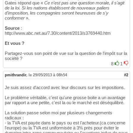
Gates répond que «
Ce n'est pas une question morale, il s'agit
de la loi. Si les nations établissent de nouveaux paliers
d'imposition, les compagnies seront heureuses de s'y
conformer
».
Source
:
http://www.abc.net.au/7.30/content/2013/s3769440.htm
Et vous ?
Partagez-vous son point de vue sur la question de l'impôt sur la
société ?
8
1
pmithrandir
,
le 29/05/2013 à 08h54
#2
Je suis assez d'accord avec leur discours sur les impositions.
Le problème véritable, c'est qu'une grosse boite a un avantage
par rapport a une petite, c'est la ou le marché est déséquilibré.
La solution passe selon moi par plusieurs changements
radicaux :
- la TVA est payée dans le pays ou est l'acheteur.(ca concerne
l'europe) ou la TVA est uniformisée à 3% près pour éviter le
dumping intra zone communautaire ou l'avantage indue de pays