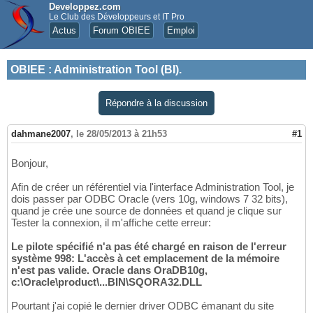
Developpez.com
Le Club des Développeurs et IT Pro
Actus
Forum OBIEE
Emploi
OBIEE
:
Administration Tool (BI).
Répondre à la discussion
dahmane2007
,
le 28/05/2013 à 21h53
#1
Bonjour,
Afin de créer un référentiel via l'interface Administration Tool, je
dois passer par ODBC Oracle (vers 10g, windows 7 32 bits),
quand je crée une source de données et quand je clique sur
Tester la connexion, il m'affiche cette erreur:
Le pilote spécifié n'a pas été chargé en raison de l'erreur
système 998: L'accès à cet emplacement de la mémoire
n'est pas valide. Oracle dans OraDB10g,
c:\Oracle\product\...BIN\SQORA32.DLL
Pourtant j'ai copié le dernier driver ODBC émanant du site