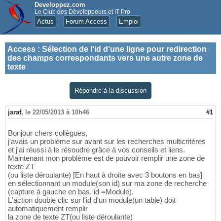
Developpez.com
Le Club des Développeurs et IT Pro
Actus
Forum Access
Emploi
Access
:
Sélection de l'id d'une ligne pour redirection
des champs correspondants vers une autre zone de
texte
Répondre à la discussion
jaraf
,
le 22/05/2013 à 10h46
#1
Bonjour chers collègues,
j'avais un problème sur avant sur les recherches multicritères
et j'ai réussi à le résoudre grâce à vos conseils et liens.
Maintenant mon problème est de pouvoir remplir une zone de
texte ZT
(ou liste déroulante) [En haut à droite avec 3 boutons en bas]
en sélectionnant un module(son id) sur ma zone de recherche
(capture à gauche en bas, id =Module).
L'action double clic sur l'id d'un module(un table) doit
automatiquement remplir
la zone de texte ZT(ou liste déroulante)