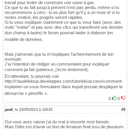
travail pour éviter de construire une usine à gaz.
Ce que tu as fait jusqu'à présent n'est pas perdu, même si tu
recommences à zéro : tu es plus fort qu'il y a un mois et si tu
restes motivé, les progrès seront rapides.
Si tu veux expliquer clairement ce que tu veux faire (avec des
mots "métier" et pas avec des clics qui transfèrent une donnée
dun champ à lautre) le forum pourrait taider à élaborer ton
modèle de données.
Mais j'aimerais que tu m'expliques l'acheminement de ton
exemple.
J'ai l'intention de rédiger un commentaire pour expliquer
comment jai fait (patience, j'écris lentement).
En attendant, tu pourrais voir
http://claudeleloup.developpez.com/tutoriels/access/comment-
implanter-un-sous-formulaire/ dans lequel jessaie dexpliquer la
démarche « père/fils ».
0
0
jaraf
,
le 23/05/2013 à 12h15
#5
Oui vous avez raison j'ai du mal à ressortir mon besoin.
Mais l'idée est d'avoir un bon de livraison final issu de plusieurs