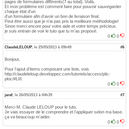
pages de formulaires différents(7 au total). Voilà.
Et mon problème est comment faire pour pouvoir sauvegarder
chaque état d'un
d'un formulaire afin d'avoir un bon de livraison final.
Peut être aussi que je n'ai pas pris la meilleure méthodologie!
Sinon merci encore pour votre aide et votre temps précieux.
je suis entrain de voir le tuto que tu m'as proposé.
0
0
ClaudeLELOUP
,
le 25/05/2013 à 09h49
#6
Bonjour,
Pour l'ajout d'items composant une liste, vois
http://claudeleloup.developpez.com/tutoriels/access/plic-
ploc/#LIII.
0
0
jaraf
,
le 26/05/2013 à 04h39
#7
Merci M. Claude LELOUP pour le tuto.
Je vais essayer de le comprendre et l'appliquer selon ma base.
ça va beaucoup m'aider.
0
0