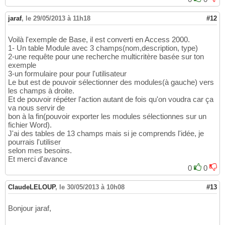
jaraf
,
le 29/05/2013 à 11h18
#12
Voilà l'exemple de Base, il est converti en Access 2000.
1- Un table Module avec 3 champs(nom,description, type)
2-une requête pour une recherche multicritère basée sur ton
exemple
3-un formulaire pour pour l'utilisateur
Le but est de pouvoir sélectionner des modules(à gauche) vers
les champs à droite.
Et de pouvoir répéter l'action autant de fois qu'on voudra car ça
va nous servir de
bon à la fin(pouvoir exporter les modules sélectionnes sur un
fichier Word).
J'ai des tables de 13 champs mais si je comprends l'idée, je
pourrais l'utiliser
selon mes besoins.
Et merci d'avance
0
0
ClaudeLELOUP
,
le 30/05/2013 à 10h08
#13
Bonjour jaraf,