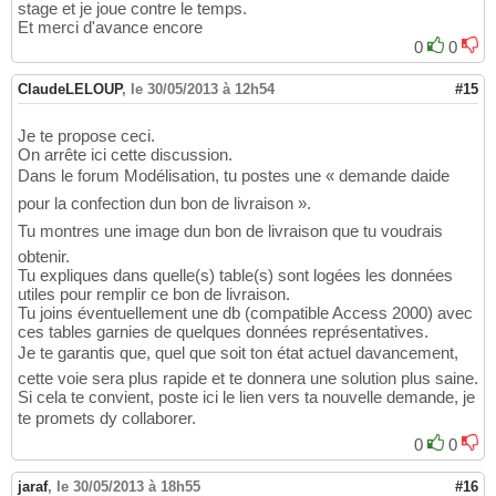
stage et je joue contre le temps.
Et merci d'avance encore
0
0
ClaudeLELOUP
,
le 30/05/2013 à 12h54
#15
Je te propose ceci.
On arrête ici cette discussion.
Dans le forum Modélisation, tu postes une « demande daide
pour la confection dun bon de livraison ».
Tu montres une image dun bon de livraison que tu voudrais
obtenir.
Tu expliques dans quelle(s) table(s) sont logées les données
utiles pour remplir ce bon de livraison.
Tu joins éventuellement une db (compatible Access 2000) avec
ces tables garnies de quelques données représentatives.
Je te garantis que, quel que soit ton état actuel davancement,
cette voie sera plus rapide et te donnera une solution plus saine.
Si cela te convient, poste ici le lien vers ta nouvelle demande, je
te promets dy collaborer.
0
0
jaraf
,
le 30/05/2013 à 18h55
#16