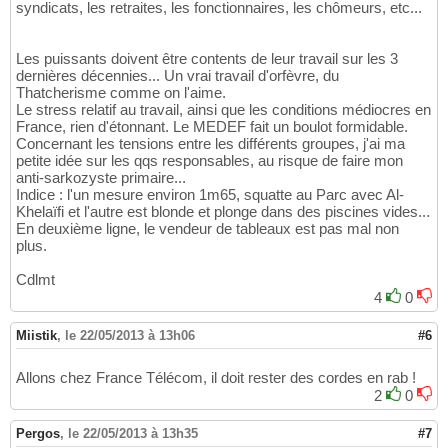
syndicats, les retraites, les fonctionnaires, les chômeurs, etc...
Les puissants doivent être contents de leur travail sur les 3
dernières décennies... Un vrai travail d'orfèvre, du
Thatcherisme comme on l'aime.
Le stress relatif au travail, ainsi que les conditions médiocres en
France, rien d'étonnant. Le MEDEF fait un boulot formidable.
Concernant les tensions entre les différents groupes, j'ai ma
petite idée sur les qqs responsables, au risque de faire mon
anti-sarkozyste primaire...
Indice : l'un mesure environ 1m65, squatte au Parc avec Al-
Khelaïfi et l'autre est blonde et plonge dans des piscines vides...
En deuxième ligne, le vendeur de tableaux est pas mal non
plus.
Cdlmt
4
0
Miistik
,
le 22/05/2013 à 13h06
#6
Allons chez France Télécom, il doit rester des cordes en rab !
2
0
Pergos
,
le 22/05/2013 à 13h35
#7