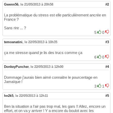
Gwenn56
,
le 21/05/2013 à 20h58
#2
La problématique du stress est elle particulièrement ancrée en
France ?
Sans rire ... ?
5
0
temoanatini
,
le 22/05/2013 à 10h35
#3
ça me stresse quand je lis des trucs comme ça
6
0
DonkeyPuncher
,
le 22/05/2013 à 12h00
#4
Dommage j'aurais bien aimé connaitre le pourcentage en
Jamaïque !
3
1
hn2k5
,
le 22/05/2013 à 12h11
#5
Ben la situation a l'air pas trop mal, les gars !! Allez, encore un
effort, et on va y arriver ! Y a encore du boulot avec les