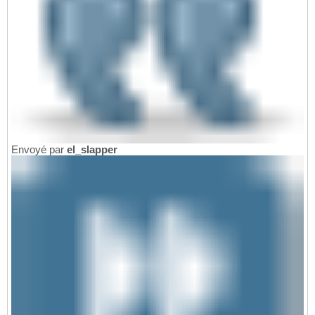
Envoyé par
el_slapper