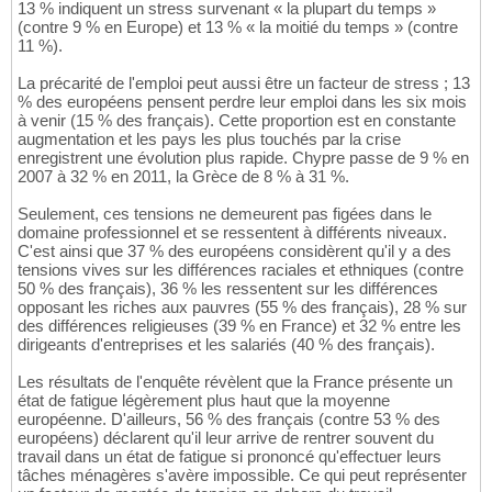
13 % indiquent un stress survenant « la plupart du temps »
(contre 9 % en Europe) et 13 % « la moitié du temps » (contre
11 %).
La précarité de l'emploi peut aussi être un facteur de stress ; 13
% des européens pensent perdre leur emploi dans les six mois
à venir (15 % des français). Cette proportion est en constante
augmentation et les pays les plus touchés par la crise
enregistrent une évolution plus rapide. Chypre passe de 9 % en
2007 à 32 % en 2011, la Grèce de 8 % à 31 %.
Seulement, ces tensions ne demeurent pas figées dans le
domaine professionnel et se ressentent à différents niveaux.
C'est ainsi que 37 % des européens considèrent qu'il y a des
tensions vives sur les différences raciales et ethniques (contre
50 % des français), 36 % les ressentent sur les différences
opposant les riches aux pauvres (55 % des français), 28 % sur
des différences religieuses (39 % en France) et 32 % entre les
dirigeants d'entreprises et les salariés (40 % des français).
Les résultats de l'enquête révèlent que la France présente un
état de fatigue légèrement plus haut que la moyenne
européenne. D'ailleurs, 56 % des français (contre 53 % des
européens) déclarent qu'il leur arrive de rentrer souvent du
travail dans un état de fatigue si prononcé qu'effectuer leurs
tâches ménagères s'avère impossible. Ce qui peut représenter