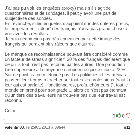
J'ai pas pu voir les enquêtes (proxy) mais s'il s'agit de
questionnaires et de sondages, il peut y avoir une part de
subjectivité des sondés.
En revanche, si les enquêtes s'appuient sur des critères précis,
le tempérament "râleur" des français n'aura pas grand chose à
voir avec les résultats.
Je suis néanmoins pas très convaincu par cette image des
français qui seraient plus râleurs que d'autres.
Le manque de reconnaissance pouvant être considéré comme
un facteur de stress significatif, 30 % des français déclarent que
ce qu'ils font n'est pas reconnu par les autres. Une proportion
bien supérieure à la moyenne européenne qui se situe à 22 %.
Sur ce point, ça ne m'étonne pas. Les politiques et les médias
passent leur temps à cracher sur toutes les professions (sauf la
leur qui est parfaite) - fonctionnaires, profs, chômeurs (), tout le
monde en prend pour son grade..., alors ce n'est pas étonnant
qu'un tiers des travailleurs ne trouvent pas que leur travail est
reconnu.
Cdlmt
0
0
valentin03
,
le 25/05/2013 à 09h44
#11