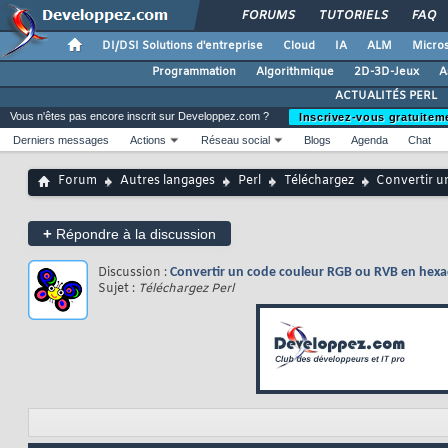
FORUMS
TUTORIELS
FAQ
DI/DSI Solutions d'entreprise
Cloud
IA
ALM
Micros
Programmation
Algorithmique
2D-3D-Jeux
A
ACTUALITÉS PERL
Vous n'êtes pas encore inscrit sur Developpez.com ?
Inscrivez-vous gratuitem
Derniers messages
Actions
Réseau social
Blogs
Agenda
Chat
Forum
Autres langages
Perl
Téléchargez
Convertir u
+
Répondre à la discussion
Discussion :
Convertir un code couleur RGB ou RVB en hexa
Sujet :
Téléchargez Perl