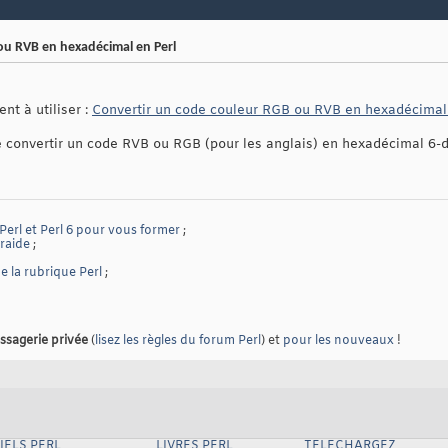
ou RVB en hexadécimal en Perl
nt à utiliser :
Convertir un code couleur RGB ou RVB en hexadécimal
e convertir un code RVB ou RGB (pour les anglais) en hexadécimal 6-di
 Perl et Perl 6 pour vous former
;
traide
;
 la rubrique Perl
;
ssagerie privée
(
lisez les règles du forum Perl
) et
pour les nouveaux
!
IELS PERL
LIVRES PERL
TELECHARGEZ