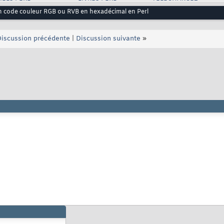
n code couleur RGB ou RVB en hexadécimal en Perl
iscussion précédente
|
Discussion suivante
»