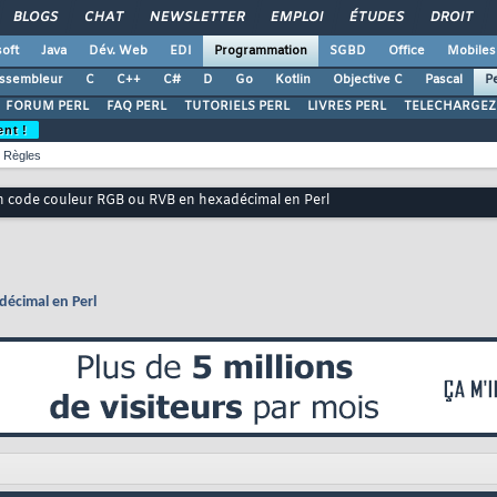
BLOGS
CHAT
NEWSLETTER
EMPLOI
ÉTUDES
DROIT
oft
Java
Dév. Web
EDI
Programmation
SGBD
Office
Mobiles
ssembleur
C
C++
C#
D
Go
Kotlin
Objective C
Pascal
Pe
FORUM PERL
FAQ PERL
TUTORIELS PERL
LIVRES PERL
TELECHARGEZ
ent !
Règles
n code couleur RGB ou RVB en hexadécimal en Perl
décimal en Perl