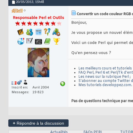
20/05/2013,
15h48
djibril
Convertir un code couleur RGB 
Responsable Perl et Outils
Bonjour,
Je vous propose un nouvel éléme
Voici un code Perl qui permet d
Qu'en pensez-vous ?
Les meilleurs cours et tutoriels
FAQ Perl, Perl 6 et Perl/Tk d'en
Les news sur la rubrique Perl
;
S'abonner au compte Twitter de
Mes tutoriels developpez.com
.
Inscrit en
Avril 2004
Messages
19 823
Pas de questions technique par me
+
Répondre à la discussion
Actualités
FAQs PERL
TUTOR