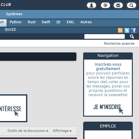
CLUB
Systèmes
rl
Python
Rust
Swift
Qt
XML
Autres
QUIZZ
Recherche avancée
Navigation
Inscrivez-vous
gratuitement
pour pouvoir participer,
suivre les réponses en
temps réel, voter pour
les messages, poser vos
propres questions et
recevoir la newsletter
Outils de la discussion
Affichage