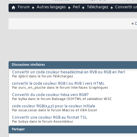
Forum
Autres langages
Perl
Téléchargez
Convertir u
«
D
Discussions similaires
Convertir un code couleur hexadécimal en RVB ou RGB en Perl
Par djibril dans le forum Téléchargez
convertir le code couleur RGB ( ou RVB ) vers HTML
Par ours_en_pluche dans le forum Interfaces Graphiques
Convertir du code couleur héxa vers RGB?
Par bylka dans le forum Balisage (X)HTML et validation W3C
code couleur RGB(x,y,z) pour la couleur initiale
Par oscar.cesar dans le forum Macros et VBA Excel
Convertir une couleur RGB au format TSL
Par bobyx dans le forum Assembleur
Partager