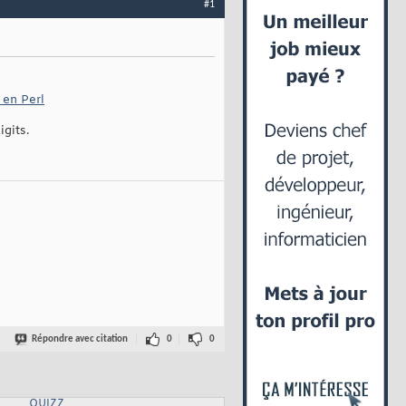
#1
 en Perl
gits.
Répondre avec citation
0
0
QUIZZ