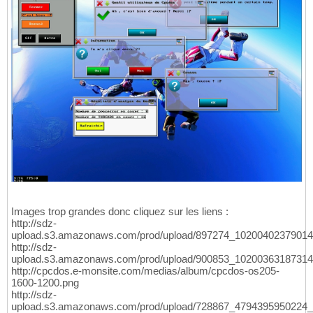
Images trop grandes donc cliquez sur les liens :
http://sdz-
upload.s3.amazonaws.com/prod/upload/897274_10200402379014
http://sdz-
upload.s3.amazonaws.com/prod/upload/900853_10200363187314
http://cpcdos.e-monsite.com/medias/album/cpcdos-os205-
1600-1200.png
http://sdz-
upload.s3.amazonaws.com/prod/upload/728867_4794395950224_