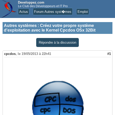
Developpez.com
Le Club des Développeurs et IT Pro
Actus
Forum Autres syst�mes
Emploi
Autres systèmes
:
Créez votre propre système
d'exploitation avec le Kernel Cpcdos OSx 32Bit
Répondre à la discussion
cpcdos
,
le 19/05/2013 à 22h41
#1