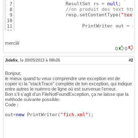
		  ResultSet rs = 
null
;

7
//on produit des text html
8
		  resp.setContentType
(
"text/
9
10
			PrintWriter out = 
11
12
13
14
merciiii
try
{
15
0
0
		  Class.forName
(
"com.mysql.j
16
		  String URL=
"jdbc:mysql://l
17
Jidefix
,
le 20/05/2013 à 08h26
#2
		  con =DriverManager.getCon
18
		  stmt = 
(
Statement
)
 con.cre
19
Bonjour,
		  rs = stmt.executeQuery
(
"SE
20
le mieux quand tu veux comprendre une exception est de
21
copier ici la "stackTrace" complète de ton exception, qui indique
		  Vector v1 = 
new
 Vector
(
)
;

22
entre autres le nuémro de ligne où est survenue l'erreur.
while
(
rs.next
(
)
)
{
23
Bon s'il s'agit d'un FileNotFoundException, ça ne laisse que la
24
méthode suivante possible:
			 Vector rowSet = 
new
25
Code :
  			rowSet.add
(
rs.getStr
26
out=
new
 PrintWriter
(
"fich.xml"
  			rowSet.add
)
;
(
rs.getStr
27
  			rowSet.add
(
rs.getStr
28
  			rowSet.add
(
rs.getStr
29
30
			  v1.add
(
rowSet
)
;

31