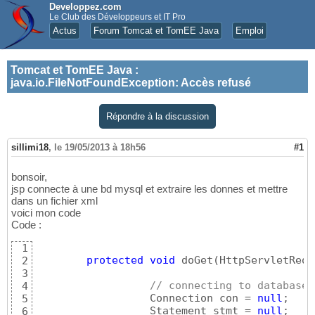
Developpez.com
Le Club des Développeurs et IT Pro
Actus
Forum Tomcat et TomEE Java
Emploi
Tomcat et TomEE Java
:
java.io.FileNotFoundException: Accès refusé
Répondre à la discussion
sillimi18
,
le 19/05/2013 à 18h56
#1
bonsoir,
jsp connecte à une bd mysql et extraire les donnes et mettre
dans un fichier xml
voici mon code
Code :
1
protected
void
 doGet
(
HttpServletRequ
2
3
// connecting to database
4
		  Connection con = 
null
;  

5
		  Statement stmt = 
null
;

6