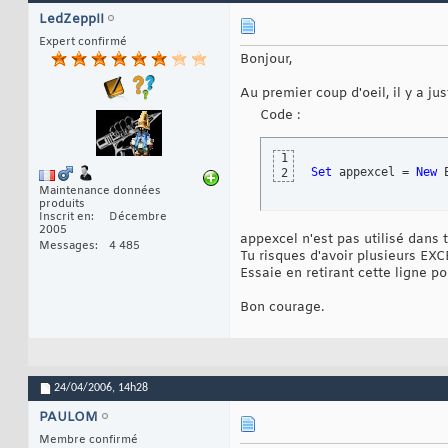
40
XlSheet.Range
(
"A1"
41
LedZeppII
42
Expert confirmé
' Ferme les Var
43
Bonjour,
Rs.Close: 
Set
 Rs =
44
Db.Close: 
Set
 Db =
45
Set
 XlSheet = 
Noth
46
Au premier coup d'oeil, il y a ju
' Sauve le fichier
47
Code :
XlBook.Save

48
49
Set
 XlBook = 
Nothi
50
1
Set
 Xlapp = 
Nothin
51
Set
 appexcel = 
New
 
2
52
Maintenance données
Exit
Sub
53
produits
54
Inscrit en
Décembre
'Err 429 : Un serv
55
2005
appexcel n'est pas utilisé dans t
' -> Excel n'est P
56
Messages
4 485
If
 Err = 
429
Then
Tu risques d'avoir plusieurs EXC
57
Set
 Xlapp = Create
58
Essaie en retirant cette ligne pou
Resume
Next
59
End
If
60
Bon courage.
oups:

61
MsgBox Err.Number 
62
End
Sub
63
24/04/2006,
14h28
PAULOM
Membre confirmé