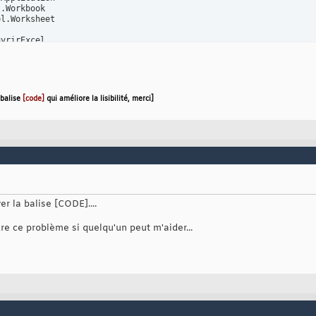
l.Worksheet

ect
(
, 
"Excel.Application"
)


ue
.Workbooks.Open
(
"C:\Documents and Settings\A4382\Bureau\stage\Nv
 balise
[code]
qui améliore la lisibilité, merci]
ok.Worksheets
(
"S0"
)
 Excel.Application

es
cordset
(
"T31_Cumul_Nvx_clients_par_BG"
, , dbOpenForwardOnly
)
)
ing
er la balise [CODE]....
lle


e ce problème si quelqu'un peut m'aider...
Before:=Sheets
(
18
)
t

edSheets.Delete

lect

ame = 
"S15"
ct

car le 'CopyFromRecordset' ne le fait pas