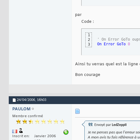
par
Code :
1
' On Error GoTo oup
2
On
Error
GoTo
0
3
Ainsi tu verras quel est la ligne
Bon courage
24/04/2006,
16h03
PAULOM
Membre confirmé
Envoyé par
LedZeppII
Je ne penses pas que l'erreur so
Inscrit en
Janvier 2006
A mon avis tu fais référence à un