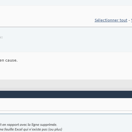
Sélectionner tout
-
s:
 en cause.
it en rapport avec la ligne supprimée.
e feuille Excel qui n'existe pas (ou plus)