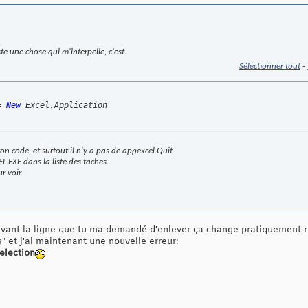
ste une chose qui m'interpelle, c'est
Sélectionner tout
-
= 
New
 Excel.Application
ton code, et surtout il n'y a pas de appexcel.Quit
EL.EXE dans la liste des taches.
r voir.
evant la ligne que tu ma demandé d'enlever ça change pratiquement ri
" et j'ai maintenant une nouvelle erreur:
selection