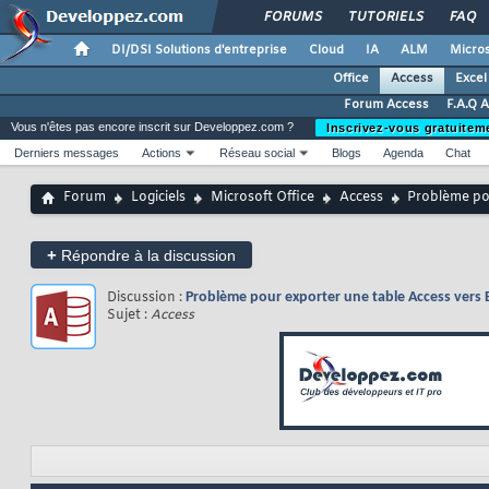
FORUMS
TUTORIELS
FAQ
DI/DSI Solutions d'entreprise
Cloud
IA
ALM
Micros
Office
Access
Excel
Forum Access
F.A.Q 
Vous n'êtes pas encore inscrit sur Developpez.com ?
Inscrivez-vous gratuitem
Derniers messages
Actions
Réseau social
Blogs
Agenda
Chat
Forum
Logiciels
Microsoft Office
Access
Problème pou
+
Répondre à la discussion
Discussion :
Problème pour exporter une table Access vers 
Sujet :
Access