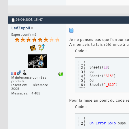
24/04/2006,
15h47
LedZeppII
Expert confirmé
Je ne penses pas que l'erreur so
A mon avis tu fais référence à un
Code :
1
Sheets
(
18
)
2
ou

3
Sheets
(
"S15"
)
4
Maintenance données
ou

5
produits
Sheets
(
"_S15"
)
6
Inscrit en
Décembre
2005
Messages
4 485
Pour la mise au point du code 
Code :
1
On
Error
GoTo
 oups:
2