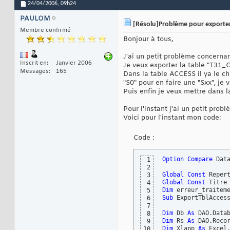
24/04/2006,
09h24
PAULOM
[Résolu]Problème pour exporter 
Membre confirmé
Bonjour à tous,
J'ai un petit problème concerna
Inscrit en
Janvier 2006
Je veux exporter la table "T31_
Messages
165
Dans la table ACCESS il ya le ch
"S0" pour en faire une "Sxx", je
Puis enfin je veux mettre dans l
Pour l'instant j'ai un petit pro
Voici pour l'instant mon code:
Code :
Option
Compare
 Data
1
2
Global
Const
 Reper
3
Global
Const
 Titre
4
Dim
 erreur_traitem
5
Sub
 ExportTblAcces
6
7
Dim
 Db 
As
8
Dim
 Rs 
As
9
Dim
 Xlapp 
As
10