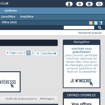
CLUB
Systèmes
 LibreOffice
OnlyOffice
Office 2010
Recherche avancée
Navigation
Inscrivez-vous
gratuitement
Page 1 sur 2
1
2
Dernière
pour pouvoir participer,
suivre les réponses en
temps réel, voter pour
les messages, poser vos
propres questions et
recevoir la newsletter
Outils de la discussion
Affichage