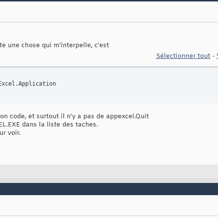
)
.CopyFromRecordset Rs

 
Nothing
 
Nothing
ing
ste une chose qui m'interpelle, c'est
Sélectionner tout
-
ng
g
Excel.Application
eur OLE Automation ne peut pas créer d'objet
on code, et surtout il n'y a pas de appexcel.Quit
AS encore ouvert.
EL.EXE dans la liste des taches.
Object
(
"Excel.Application"
)
r voir.
& 
" - "