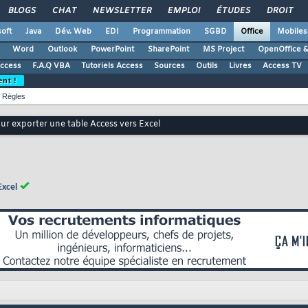
BLOGS
CHAT
NEWSLETTER
EMPLOI
ÉTUDES
DROIT
oft
Java
Dév. Web
EDI
Programmation
SGBD
Office
Mobiles
Word
Outlook
PowerPoint
SharePoint
MS Project
OpenOffice &
Access
F.A.Q VBA
Tutoriels Access
Sources
Outils
Livres
Access TV
ent !
Règles
r exporter une table Access vers Excel
Excel