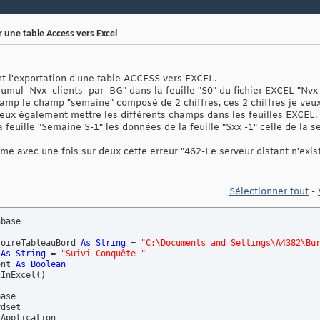
une table Access vers Excel
nt l'exportation d'une table ACCESS vers EXCEL.
Cumul_Nvx_clients_par_BG" dans la feuille "S0" du fichier EXCEL "Nvx 
amp le champ "semaine" composé de 2 chiffres, ces 2 chiffres je veux 
 veux également mettre les différents champs dans les feuilles EXCEL.
a feuille "Semaine S-1" les données de la feuille "Sxx -1" celle de la
blème avec une fois sur deux cette erreur "462-Le serveur distant n'exis
Sélectionner tout
-
base

toireTableauBord 
As
String
 = 
"C:\Documents and Settings\A4382\Bu
 
As
String
 = 
"Suivi Conquête "
ent 
As
Boolean
sInExcel
(
)