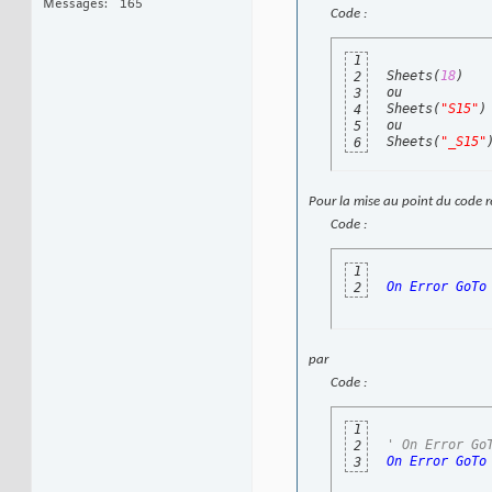
Messages
165
Code :
1
Sheets
(
18
)
2
ou

3
Sheets
(
"S15"
)
4
ou

5
Sheets
(
"_S15"
6
Pour la mise au point du code
Code :
1
On
Error
GoTo
2
par
Code :
1
' On Error Go
2
On
Error
GoTo
3