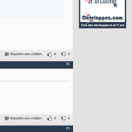
x clients par BG 2006 S14.xls"
)
Répondre avec citation
0
0
#2
Répondre avec citation
0
0
#3