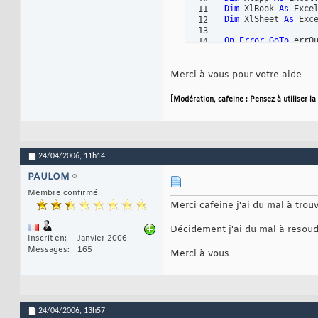
Dim
 XlBook 
As
11
Dim
 XlSheet 
As
 Exce
12
13
On
Error
GoTo
14
Set
 Xlapp = GetObj
15
On
Error
GoTo
 oups:
16
Xlapp.Visible = 
Tr
17
Merci à vous pour votre aide
18
Set
 XlBook = Xlapp
19
[Modération, cafeine : Pensez à utiliser la
Set
 XlSheet = XlBo
20
Set
 appexcel = 
New
21
Numsemaine = 
"S0"
22
' efface les donné
23
24
24/04/2006,
11h14
Set
25
' Copie dans S0
26
PAULOM
Set
 Rs = Db.OpenRe
27
XlSheet.Range
(
"A1"
28
Membre confirmé
Set
 XlSheet = 
Noth
29
Merci cafeine j'ai du mal à trouv
' Ajout de la feui
30
Sheets
(
"S0"
)
.Select
31
Décidement j'ai du mal à resoudr
Sheets
(
"S0"
)
.Copy 
32
Inscrit en
Janvier 2006
Sheets
(
"S15"
)
.Selec
33
Messages
165
Merci à vous
ActiveWindow.Select
34
Sheets
(
"S0 (2)"
)
.Se
35
Sheets
(
"S0 (2)"
)
.N
36
Sheets
(
"_S15"
)
.Sele
37
38
' remise au début 
39
24/04/2006,
13h57
Rs.MoveFirst
