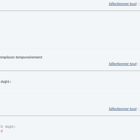
Sélectionner tout
-
)
 remplaces temporairement
Sélectionner tout
-
 oups:
Sélectionner tout
-
To oups:
0