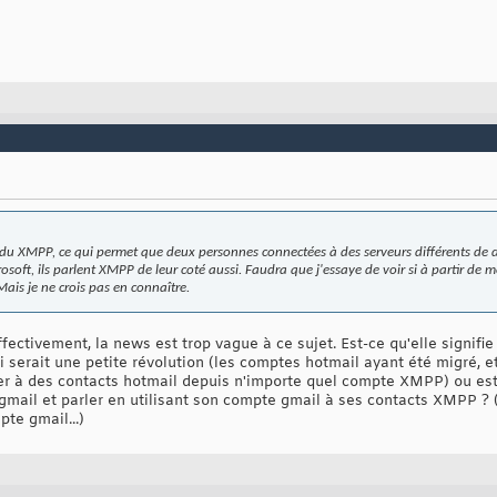
u XMPP, ce qui permet que deux personnes connectées à des serveurs différents de di
crosoft, ils parlent XMPP de leur coté aussi. Faudra que j'essaye de voir si à partir de 
Mais je ne crois pas en connaître.
ffectivement, la news est trop vague à ce sujet. Est-ce qu'elle signi
serait une petite révolution (les comptes hotmail ayant été migré, et
er à des contacts hotmail depuis n'importe quel compte XMPP) ou est
gmail et parler en utilisant son compte gmail à ses contacts XMPP ? 
pte gmail...)