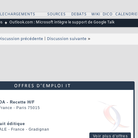
ELECHARGEMENTS
SOURCES
DEBATS
WIKI
DICO
CALENDRIE
és
Outlook.com : Microsoft intègre le support de Google Talk
iscussion précédente
|
Discussion suivante
»
OA - Recette H/F
 France - Paris 75015
uit éditique
ALE
- France - Gradignan
Voir plus d'offres