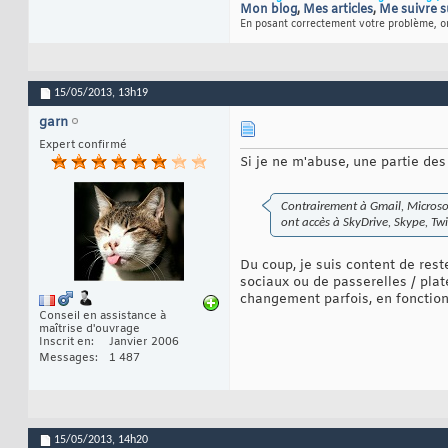
Mon blog
,
Mes articles
,
Me suivre s
En posant correctement votre problème, on
15/05/2013,
13h19
garn
Expert confirmé
Si je ne m'abuse, une partie des
Contrairement à Gmail, Microsoft
ont accès à SkyDrive, Skype, Tw
Du coup, je suis content de res
sociaux ou de passerelles / plat
changement parfois, en fonction
Conseil en assistance à
maîtrise d'ouvrage
Inscrit en
Janvier 2006
Messages
1 487
15/05/2013,
14h20