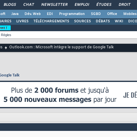
BLOGS
CHAT
NEWSLETTER
EMPLOI
ÉTUDES
DROIT
oft
Java
Dév. Web
EDI
Programmation
SGBD
Office
Mobiles
AIRES
LIVRES
TÉLÉCHARGEMENTS
SOURCES
DÉBATS
WIKI
DIC
ent !
Règles
és
Outlook.com : Microsoft intègre le support de Google Talk
Google Talk