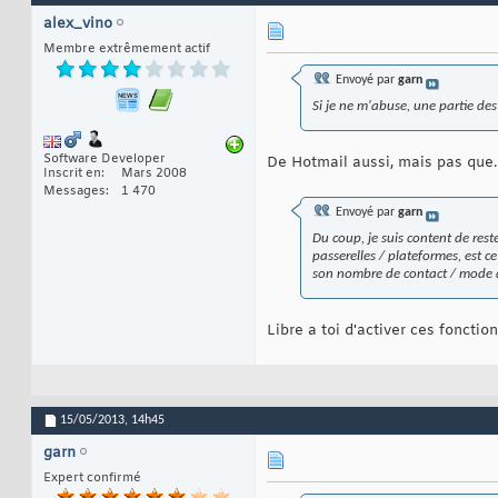
alex_vino
Membre extrêmement actif
Envoyé par
garn
Si je ne m'abuse, une partie des
Software Developer
De Hotmail aussi, mais pas que.
Inscrit en
Mars 2008
Messages
1 470
Envoyé par
garn
Du coup, je suis content de res
passerelles / plateformes, est 
son nombre de contact / mode d
Libre a toi d'activer ces foncti
15/05/2013,
14h45
garn
Expert confirmé