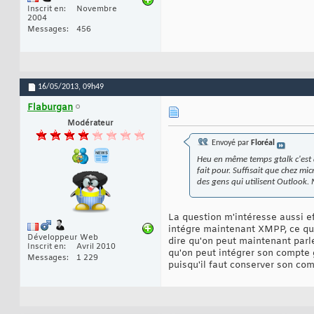
Inscrit en
Novembre
2004
Messages
456
16/05/2013,
09h49
Flaburgan
Modérateur
Envoyé par
Floréal
Heu en même temps gtalk c'est d
fait pour. Suffisait que chez mi
des gens qui utilisent Outlook. 
La question m'intéresse aussi e
intégre maintenant XMPP, ce qui 
Développeur Web
dire qu'on peut maintenant parl
Inscrit en
Avril 2010
qu'on peut intégrer son compte 
Messages
1 229
puisqu'il faut conserver son com