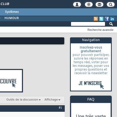
CLUB
Systèmes
O
HUMOUR
Recherche avancée
Navigation
Inscrivez-vous
gratuitement
pour pouvoir participer,
suivre les réponses en
temps réel, voter pour
les messages, poser vos
propres questions et
recevoir la newsletter
Outils de la discussion
Affichage
#1