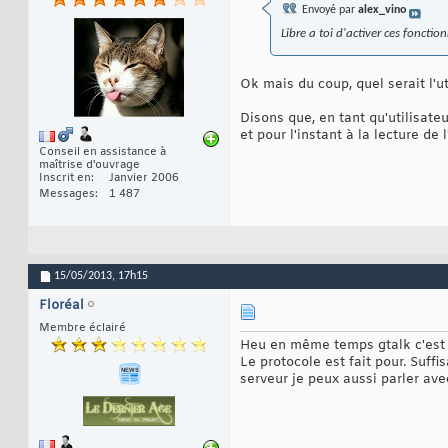
Envoyé par
alex_vino
Libre a toi d'activer ces foncti
Ok mais du coup, quel serait l'ut
Disons que, en tant qu'utilisateu
et pour l'instant à la lecture de l
Conseil en assistance à
maîtrise d'ouvrage
Inscrit en
Janvier 2006
Messages
1 487
15/05/2013,
17h15
Floréal
Membre éclairé
Heu en même temps gtalk c'est 
Le protocole est fait pour. Suffi
serveur je peux aussi parler ave