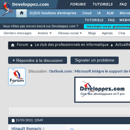
FORUMS
TUTORIELS
FAQ
DI/DSI Solutions d'entreprise
Cloud
IA
ALM
Micros
TUTORIELS
FAQ
WEBIN
Vous n'êtes pas encore inscrit sur Developpez.com ?
Inscrivez-vous gratuitem
Derniers messages
Actions
Réseau social
Blogs
Agenda
Chat
Forum
Le club des professionnels en informatique
Actualit
+
Signaler un problème
Répondre à la discussion
Discussion :
Outlook.com : Microsoft intègre le support de 
15/05/2013,
12h49
Hinault Romaric