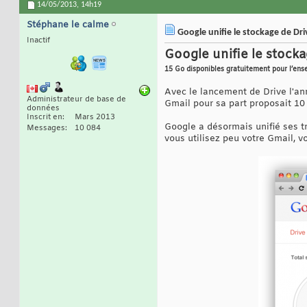
14/05/2013,
14h19
Stéphane le calme
Google unifie le stockage de Dr
Inactif
Google unifie le stock
15 Go disponibles gratuitement pour l’ens
Avec le lancement de Drive l'ann
Administrateur de base de
Gmail pour sa part proposait 10 
données
Inscrit en
Mars 2013
Google a désormais unifié ses tr
Messages
10 084
vous utilisez peu votre Gmail, 