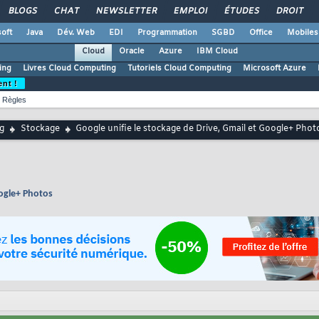
BLOGS
CHAT
NEWSLETTER
EMPLOI
ÉTUDES
DROIT
oft
Java
Dév. Web
EDI
Programmation
SGBD
Office
Mobiles
Cloud
Oracle
Azure
IBM Cloud
ing
Livres Cloud Computing
Tutoriels Cloud Computing
Microsoft Azure
ent !
Règles
g
Stockage
Google unifie le stockage de Drive, Gmail et Google+ Phot
oogle+ Photos