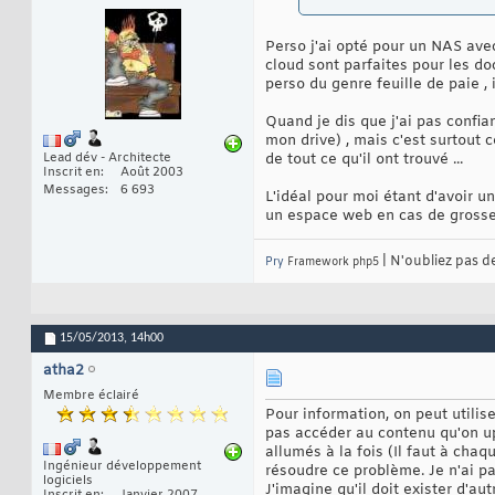
Perso j'ai opté pour un NAS ave
cloud sont parfaites pour les d
perso du genre feuille de paie , 
Quand je dis que j'ai pas confia
mon drive) , mais c'est surtout 
Lead dév - Architecte
de tout ce qu'il ont trouvé ...
Inscrit en
Août 2003
Messages
6 693
L'idéal pour moi étant d'avoir
un espace web en cas de grosse
| N'oubliez pas d
Pry
Framework php5
15/05/2013,
14h00
atha2
Membre éclairé
Pour information, on peut utilis
pas accéder au contenu qu'on upl
allumés à la fois (Il faut à chaq
Ingénieur développement
résoudre ce problème. Je n'ai p
logiciels
J'imagine qu'il doit exister d'au