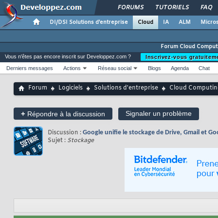
FORUMS
TUTORIELS
FAQ
DI/DSI Solutions d'entreprise
Cloud
IA
ALM
Micros
Forum Cloud Comput
Vous n'êtes pas encore inscrit sur Developpez.com ?
Inscrivez-vous gratuitem
Derniers messages
Actions
Réseau social
Blogs
Agenda
Chat
Forum
Logiciels
Solutions d'entreprise
Cloud Computin
+
Signaler un problème
Répondre à la discussion
Discussion :
Google unifie le stockage de Drive, Gmail et G
Sujet :
Stockage