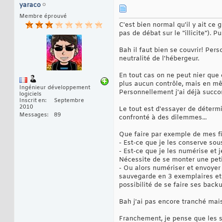
yaraco
Membre éprouvé
C'est bien normal qu'il y ait ce
pas de débat sur le "illicite"). 
Bah il faut bien se couvrir! Pe
neutralité de l'hébergeur.
En tout cas on ne peut nier que 
plus aucun contrôle, mais en mê
Ingénieur développement
Personnellement j'ai déjà succ
logiciels
Inscrit en
Septembre
2010
Le tout est d'essayer de déterm
Messages
89
confronté à des dilemmes...
Que faire par exemple de mes fic
- Est-ce que je les conserve sous
- Est-ce que je les numérise et
Nécessite de se monter une petit
- Ou alors numériser et envoyer
sauvegarde en 3 exemplaires et 
possibilité de se faire ses backu
Bah j'ai pas encore tranché mais
Franchement, je pense que les so