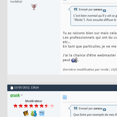
Invité(e)
Envoyé par
yaraco
C'est bien normal qu'il y ait ce
"illicite"). Puis ensuite diffuse 
Tu as raisons bien sur mais cela
Les professionnels qui ont du co
etc...
En tant que particulier, je ne m
J'ai la chance d'être webmaster 
peut
.
Dernière modification par Invité ; 15
15/05/2013,
13h24
grunk
Modérateur
Envoyé par
yaraco
Que faire par exemple de mes fic