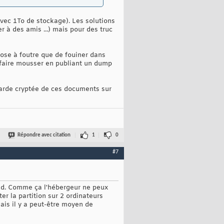
avec 1To de stockage). Les solutions
 à des amis ...) mais pour des truc
chose à foutre que de fouiner dans
se faire mousser en publiant un dump
arde cryptée de ces documents sur
Répondre avec citation
1
0
#7
oud. Comme ça l'hébergeur ne peux
er la partition sur 2 ordinateurs
Mais il y a peut-être moyen de