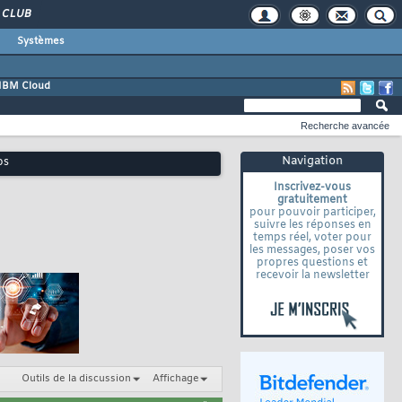
CLUB
Systèmes
IBM Cloud
Recherche avancée
Navigation
os
Inscrivez-vous
gratuitement
pour pouvoir participer,
suivre les réponses en
temps réel, voter pour
les messages, poser vos
propres questions et
recevoir la newsletter
Outils de la discussion
Affichage