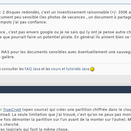
c 2 disques redondés, c'est un investissement raisonnable (+/- 350€ 
ocument peu sensible (les photos de vacances , un document à partager
impots j'ai pas confiance.
nce , c'est pas envers google ou je ne sais qui (y ont je pense autre 
ce que pourrait faire un potentiel pirate. En général ils aiment bien 
 un NAS pour les documents sensibles avec éventuellement une sauveg
 galère.
e consulter les
FAQ Java
et les
cours et tutoriels Java
er
TrueCrypt
(open source) qui créer une partition chiffrée dans le cl
oad. La seule limitation que j'ai trouvé, c'est qu'on ne peux pas mont
ue fois démonter la partition sur l'un avant de la monter sur l'autre). 
as cherché.
tres logiciels qui font la même chose.