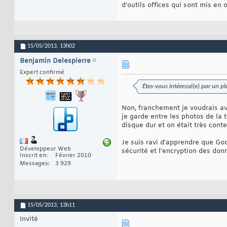
d'outils offices qui sont mis en 
15/05/2013,
13h02
Benjamin Delespierre
Expert confirmé
Êtes-vous intéressé(e) par un p
Non, franchement je voudrais av
je garde entre les photos de la 
disque dur et on était très conte
Je suis ravi d'apprendre que Go
Développeur Web
sécurité et l'encryption des donn
Inscrit en
Février 2010
Messages
3 929
15/05/2013,
13h11
Invité