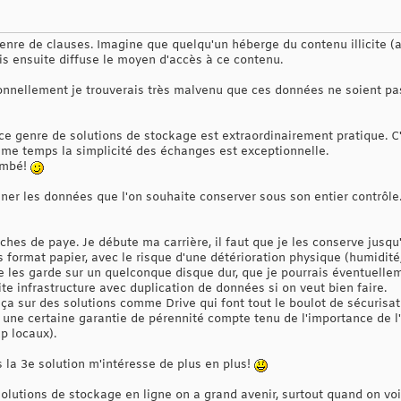
 genre de clauses. Imagine que quelqu'un héberge du contenu illicite 
Puis ensuite diffuse le moyen d'accès à ce contenu.
rsonnellement je trouverais très malvenu que ces données ne soient p
ce genre de solutions de stockage est extraordinairement pratique. C'e
me temps la simplicité des échanges est exceptionnelle.
ombé!
iner les données que l'on souhaite conserver sous son entier contrôl
hes de paye. Je débute ma carrière, il faut que je les conserve jusqu'
 format papier, avec le risque d'une détérioration physique (humidité, 
 je les garde sur un quelconque disque dur, que je pourrais éventuell
e infrastructure avec duplication de données si on veut bien faire.
 ça sur des solutions comme Drive qui font tout le boulot de sécuris
une certaine garantie de pérennité compte tenu de l'importance de l'
p locaux).
 la 3e solution m'intéresse de plus en plus!
lutions de stockage en ligne on a grand avenir, surtout quand on voit