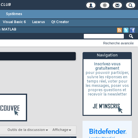
CLUB
Systèmes
Visual Basic 6
Lazarus
Qt Creator
s MATLAB
Recherche avancée
Navigation
Inscrivez-vous
gratuitement
pour pouvoir participer,
suivre les réponses en
temps réel, voter pour
les messages, poser vos
propres questions et
recevoir la newsletter
Outils de la discussion
Affichage