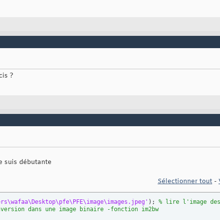
an pour chaque tache de couleur
(
i
(
lister_pixels
)
)
; 
% l'intesite moyenne dans l'image i
= mesurer_taches_couleurs
(
k
)
.Area; 
% surface
e = mesurer_taches_couleurs
(
k
)
.Perimeter; 
% perimetre
e = mesurer_taches_couleurs
(
k
)
.Centroid; 
% centroide-centre de m
cis ?
s dates avec fprintf
 %18.1f %11.1f %8.1f %8.1f \n'
, k, moyenne,surface_tache ,  peri
e suis débutante
Sélectionner tout
-
ers\wafaa\Desktop\pfe\PFE\image\images.jpeg'
)
; 
% lire l'image de
nversion dans une image binaire -fonction im2bw