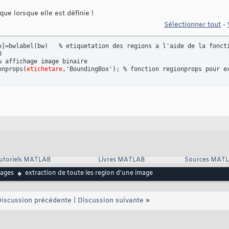
que lorsque elle est définie !
Sélectionner tout
-
o]=bwlabel(bw)   % etiquetation des regions a l'aide de la foncti


 affichage image binaire

onprops(
etichetare
,'BoundingBox'); % fonction regionprops pour e
utoriels MATLAB
Livres MATLAB
Sources MAT
ages
extraction de toute les region d'une image
iscussion précédente
|
Discussion suivante
»