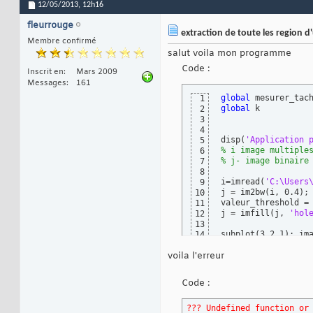
12/05/2013,
12h16
fleurrouge
extraction de toute les region d
Membre confirmé
salut voila mon programme
Code :
Inscrit en
Mars 2009
Messages
161
global
 mesurer_tac
1
global
 k

2
3
4
disp
(
'Application 
5
% i image multiple
6
% j- image binaire
7
8
i=imread
(
'C:\Users
9
j = im2bw
(
i, 0.4
)
;
10
valeur_threshold =
11
j = imfill
(
j, 
'hol
12
13
subplot
(
3,2,1
)
; im
14
15
voila l'erreur
subplot
(
3,2,2
)
; im
16
title
(
'Imagine bin
17
18
Code :
label= bwlabel
(
j, 
19
couleurs_labels= l
20
??? Undefined function or
21