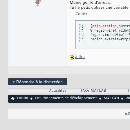
Même genre d'erreur...
Tu ne peux utiliser une variable 
Code :
[
etiquetation
,numer
1
% region=1 et vide=0
2
figure,imshow(bw); %
3
region_extrait=regi
4
à lire
+
Répondre à la discussion
Actualités
FAQs MATLAB
T
Forum
Environnements de développement
MATLAB
Im
«
D