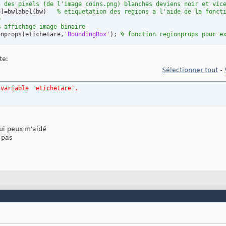
n des pixels (de l'image coins.png) blanches deviens noir et vic
o
]
=bwlabel
(
bw
)
% etiquetation des regions a l'aide de la fonct
0
% affichage image binaire
onprops
(
etichetare,
'BoundingBox'
)
; 
% fonction regionprops pour e
te:
Sélectionner tout
-
 variable 'etichetare'.
qui peux m'aidé
 pas