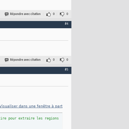
Répondre avec citation
0
0
#4
asse
metre_tache,  centre_de_masse 
)
; 
%affichage avec fprintf
Répondre avec citation
0
0
#5
Visualiser dans une fenêtre à part
sire pour extraire les regions