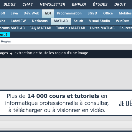
BLOGS
CHAT
NEWSLETTER
EMPLOI
ÉTUDES
DROIT
oft
Java
Dév. Web
EDI
Programmation
SGBD
Office
Mobiles
ains
LabVIEW
NetBeans
MATLAB
Scilab
Visual Studio
WinDev
orums MATLAB
FAQ MATLAB
Tutoriels MATLAB
Livres MATLAB
Source
ent !
Règles
ages
extraction de toute les region d'une image