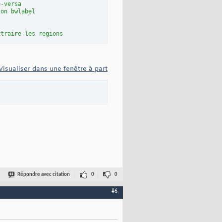
e-versa
ion bwlabel
xtraire les regions
Visualiser dans une fenêtre à part
Répondre avec citation
0
0
#6