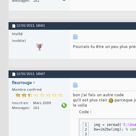
Messages
161
52
    hold
 off
;

53
% operation me
54
55
    moyenne = mean
56
57
12/05/2013,
16h01
    surface_tache 
58
Invité
    perimetre_tach
59
    centre_de_mass
60
Invité(e)
61
Pourrais-tu être un peu plus pré
% affichage de
62
63
    fprintf
(
1,
'#%d
64
end
65
12/05/2013,
16h07
fleurrouge
Membre confirmé
bon j'ai fais un autre code
qu'il est plus clair
parceque j
Inscrit en
Mars 2009
le voila
Messages
161
Code :
img = imread
(
'C:\Us
1
bw=im2bw
(
img
)
; 
% co
2
3