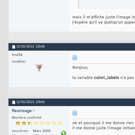
subplot
(
3,2,3
)
; im
22
23
subplot
(
3,2,4
)
; im
24
25
mais il m'affiche juste l'image in
mesurer_taches_cou
26
j'éspére qu'il ya quelqu'un qupe
27
nombre_taches= siz
28
29
subplot
(
3,2,5
)
; im
30
31
12/05/2013,
15h46
hold
 on
; 
% on reti
32
33
Invité
%La fonction bwbou
34
% les coordonnees 
35
Invité(e)
36
Bonjour,
frontiere = bwboun
37
38
la variable
culori_labels
n'a pas 
%functia cell2 mat
39
%de tip matrice
40
for
 contor = 1 : no
41
    tache_couleur_
42
    plot
(
tache_cou
43
end
44
12/05/2013,
15h56
45
fleurrouge
46
hold
 off
;

47
Membre confirmé
48
ok et pourquoi il me donne rien 
for
 k = 1 : nombre
49
il me donne juste l'image initial
    lister_pixels 
50
Inscrit en
Mars 2009
51