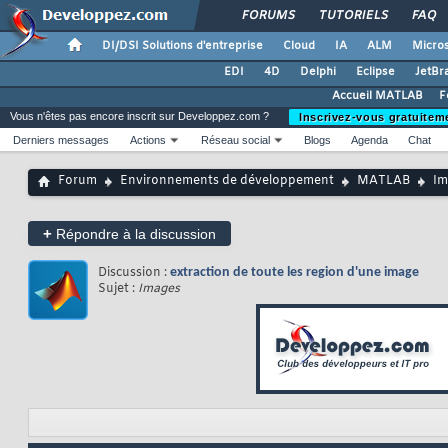
FORUMS
TUTORIELS
FAQ
DI/DSI Solutions d'entreprise
Cloud
IA
ALM
Micros
EDI
4D
Delphi
Eclipse
JetBr
Accueil MATLAB
F
Vous n'êtes pas encore inscrit sur Developpez.com ?
Inscrivez-vous gratuitem
Derniers messages
Actions
Réseau social
Blogs
Agenda
Chat
Forum
Environnements de développement
MATLAB
Im
+
Répondre à la discussion
Discussion :
extraction de toute les region d'une image
Sujet :
Images