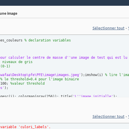
'une image
Sélectionner tout
-
hes_couleurs 
% declaration variables
pour calculer le centre de masse d'
'une image de test qui est lu
s niveaux de gris
 (0-1)
\wafaa\Desktop\pfe\PFE\image\images.jpeg'
)
;imshow
(
i
)
% lire l'im
 
% le threshold=0.4 pour l'image binaire
 100; 
%valeur threshold
es'
)
;

agesc
(
i
)
; colormap
(
gray
(
256
)
)
; title
(
'L'
'image initialle'
)
;

agesc
(
j
)
; colormap
(
gray
(
256
)
)
;

ara'
)
;

Sélectionner tout
-
8
)
; 
% etiquetation des regions avec bwlabel
abel2rgb 
(
label, 
'hsv'
, 
'k'
, 
'shuffle'
)
;
% couleurs aleatoires po
 variable 'culori_labels'.