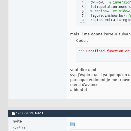
bw=~bw;  
% inversio
4
[
etiquetation,numer
5
% region=1 et vide=
6
figure,imshow
(
bw
)
; 
7
region_extrait=regi
8
mais il me donne l'erreur suivan
Code :
??? Undefined function or
veut dire quoi
svp j'éspére qu'il ya quelqu'un 
parceque vraiment je me trouve
merci d'avance
a bientot
12/05/2013,
16h11
Invité
Invité(e)