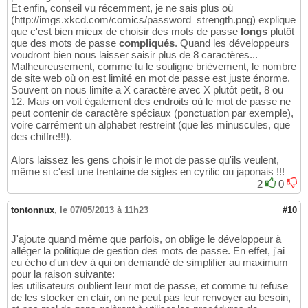
Et enfin, conseil vu récemment, je ne sais plus où
(http://imgs.xkcd.com/comics/password_strength.png) explique
que c'est bien mieux de choisir des mots de passe
longs
plutôt
que des mots de passe
compliqués
. Quand les développeurs
voudront bien nous laisser saisir plus de 8 caractères...
Malheureusement, comme tu le souligne brièvement, le nombre
de site web où on est limité en mot de passe est juste énorme.
Souvent on nous limite a X caractère avec X plutôt petit, 8 ou
12. Mais on voit également des endroits où le mot de passe ne
peut contenir de caractère spéciaux (ponctuation par exemple),
voire carrément un alphabet restreint (que les minuscules, que
des chiffre!!!).
Alors laissez les gens choisir le mot de passe qu'ils veulent,
même si c'est une trentaine de sigles en cyrilic ou japonais !!!
2
0
tontonnux
,
le 07/05/2013 à 11h23
#10
J'ajoute quand même que parfois, on oblige le développeur à
alléger la politique de gestion des mots de passe. En effet, j'ai
eu écho d'un dev à qui on demandé de simplifier au maximum
pour la raison suivante:
les utilisateurs oublient leur mot de passe, et comme tu refuse
de les stocker en clair, on ne peut pas leur renvoyer au besoin,