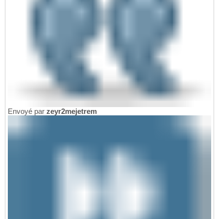
Envoyé par
zeyr2mejetrem