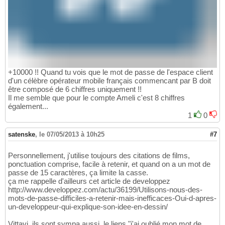
+10000 !! Quand tu vois que le mot de passe de l'espace client
d'un célèbre opérateur mobile français commencant par B doit
être composé de 6 chiffres uniquement !!
Il me semble que pour le compte Ameli c'est 8 chiffres
également...
1
0
satenske
,
le 07/05/2013 à 10h25
#7
Personnellement, j'utilise toujours des citations de films,
ponctuation comprise, facile à retenir, et quand on a un mot de
passe de 15 caractères, ça limite la casse.
ça me rappelle d'ailleurs cet article de developpez
http://www.developpez.com/actu/36199/Utilisons-nous-des-
mots-de-passe-difficiles-a-retenir-mais-inefficaces-Oui-d-apres-
un-developpeur-qui-explique-son-idee-en-dessin/
Vittavi, ils sont sympa aussi, le liens "j'ai oublié mon mot de