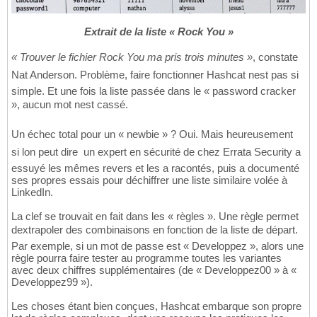
Extrait de la liste « Rock You »
« Trouver le fichier Rock You ma pris trois minutes »
, constate
Nat Anderson. Problème, faire fonctionner Hashcat nest pas si
simple. Et une fois la liste passée dans le « password cracker
», aucun mot nest cassé.
Un échec total pour un « newbie » ? Oui. Mais heureusement 
si lon peut dire  un expert en sécurité de chez Errata Security a
essuyé les mêmes revers et les a racontés, puis a documenté
ses propres essais pour déchiffrer une liste similaire volée à
LinkedIn.
La clef se trouvait en fait dans les « règles ». Une règle permet
dextrapoler des combinaisons en fonction de la liste de départ.
Par exemple, si un mot de passe est « Developpez », alors une
règle pourra faire tester au programme toutes les variantes
avec deux chiffres supplémentaires (de « Developpez00 » à «
Developpez99 »).
Les choses étant bien conçues, Hashcat embarque son propre