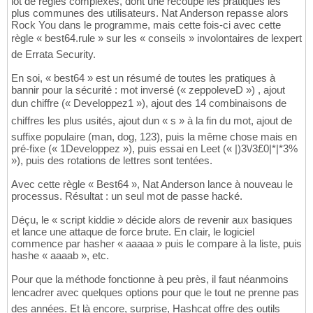
lot de règles complexes, dont une recoupe les pratiques les
plus communes des utilisateurs. Nat Anderson repasse alors
Rock You dans le programme, mais cette fois-ci avec cette
règle « best64.rule » sur les « conseils » involontaires de lexpert
de Errata Security.
En soi, « best64 » est un résumé de toutes les pratiques à
bannir pour la sécurité : mot inversé (« zeppoleveD ») , ajout
dun chiffre (« Developpez1 »), ajout des 14 combinaisons de
chiffres les plus usités, ajout dun « s » à la fin du mot, ajout de
suffixe populaire (man, dog, 123), puis la même chose mais en
pré-fixe (« 1Developpez »), puis essai en Leet (« |)3\/3£0|*|*3%
»), puis des rotations de lettres sont tentées.
Avec cette règle « Best64 », Nat Anderson lance à nouveau le
processus. Résultat : un seul mot de passe hacké.
Déçu, le « script kiddie » décide alors de revenir aux basiques
et lance une attaque de force brute. En clair, le logiciel
commence par hasher « aaaaa » puis le compare à la liste, puis
hashe « aaaab », etc.
Pour que la méthode fonctionne à peu près, il faut néanmoins
lencadrer avec quelques options pour que le tout ne prenne pas
des années. Et là encore, surprise, Hashcat offre des outils