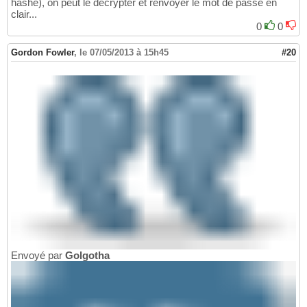
hashé), on peut le décrypter et renvoyer le mot de passe en
clair...
0
0
Gordon Fowler
,
le 07/05/2013 à 15h45
#20
Envoyé par
Golgotha