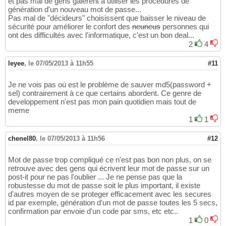
et pas mal de gens galèrent à utiliser les procédures de
génération d'un nouveau mot de passe...
Pas mal de "décideurs" choisissent que baisser le niveau de
sécurité pour améliorer le confort des
neuneus
personnes qui
ont des difficultés avec l'informatique, c'est un bon deal...
2
4
leyee
,
le 07/05/2013 à 11h55
#11
Je ne vois pas où est le problème de sauver md5(password +
sel) contrairement à ce que certains abordent. Ce genre de
developpement n'est pas mon pain quotidien mais tout de
meme
1
1
chenel80
,
le 07/05/2013 à 11h56
#12
Mot de passe trop compliqué ce n'est pas bon non plus, on se
retrouve avec des gens qui écrivent leur mot de passe sur un
post-it pour ne pas l'oublier ... Je ne pense pas que la
robustesse du mot de passe soit le plus important, il existe
d'autres moyen de se proteger efficacement avec les secures
id par exemple, génération d'un mot de passe toutes les 5 secs,
confirmation par envoie d'un code par sms, etc etc..
1
0