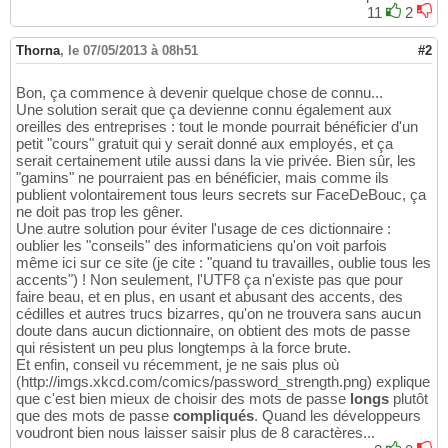
11
2
Thorna
,
le 07/05/2013 à 08h51
#2
Bon, ça commence à devenir quelque chose de connu...
Une solution serait que ça devienne connu également aux
oreilles des entreprises : tout le monde pourrait bénéficier d'un
petit "cours" gratuit qui y serait donné aux employés, et ça
serait certainement utile aussi dans la vie privée. Bien sûr, les
"gamins" ne pourraient pas en bénéficier, mais comme ils
publient volontairement tous leurs secrets sur FaceDeBouc, ça
ne doit pas trop les gêner.
Une autre solution pour éviter l'usage de ces dictionnaire :
oublier les "conseils" des informaticiens qu'on voit parfois
même ici sur ce site (je cite : "quand tu travailles, oublie tous les
accents") ! Non seulement, l'UTF8 ça n'existe pas que pour
faire beau, et en plus, en usant et abusant des accents, des
cédilles et autres trucs bizarres, qu'on ne trouvera sans aucun
doute dans aucun dictionnaire, on obtient des mots de passe
qui résistent un peu plus longtemps à la force brute.
Et enfin, conseil vu récemment, je ne sais plus où
(http://imgs.xkcd.com/comics/password_strength.png) explique
que c'est bien mieux de choisir des mots de passe
longs
plutôt
que des mots de passe
compliqués
. Quand les développeurs
voudront bien nous laisser saisir plus de 8 caractères...