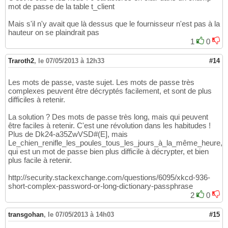
mot de passe de la table t_client
Mais s'il n'y avait que là dessus que le fournisseur n'est pas à la
hauteur on se plaindrait pas
1
0
Traroth2
,
le 07/05/2013 à 12h33
#14
Les mots de passe, vaste sujet. Les mots de passe très
complexes peuvent être décryptés facilement, et sont de plus
difficiles à retenir.
La solution ? Des mots de passe très long, mais qui peuvent
être faciles à retenir. C'est une révolution dans les habitudes !
Plus de Dk24-a35ZwVSD#(E], mais
Le_chien_renifle_les_poules_tous_les_jours_à_la_même_heure,
qui est un mot de passe bien plus difficile à décrypter, et bien
plus facile à retenir.
http://security.stackexchange.com/questions/6095/xkcd-936-
short-complex-password-or-long-dictionary-passphrase
2
0
transgohan
,
le 07/05/2013 à 14h03
#15