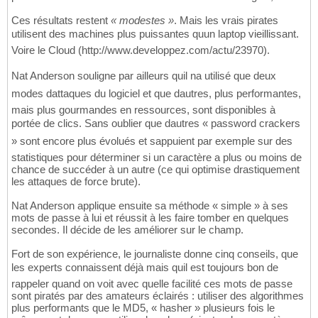
Ces résultats restent
« modestes »
. Mais les vrais pirates
utilisent des machines plus puissantes quun laptop vieillissant.
Voire le Cloud (http://www.developpez.com/actu/23970).
Nat Anderson souligne par ailleurs quil na utilisé que deux
modes dattaques du logiciel et que dautres, plus performantes,
mais plus gourmandes en ressources, sont disponibles à
portée de clics. Sans oublier que dautres « password crackers
» sont encore plus évolués et sappuient par exemple sur des
statistiques pour déterminer si un caractère a plus ou moins de
chance de succéder à un autre (ce qui optimise drastiquement
les attaques de force brute).
Nat Anderson applique ensuite sa méthode « simple » à ses
mots de passe à lui et réussit à les faire tomber en quelques
secondes. Il décide de les améliorer sur le champ.
Fort de son expérience, le journaliste donne cinq conseils, que
les experts connaissent déjà mais quil est toujours bon de
rappeler quand on voit avec quelle facilité ces mots de passe
sont piratés par des amateurs éclairés : utiliser des algorithmes
plus performants que le MD5, « hasher » plusieurs fois le