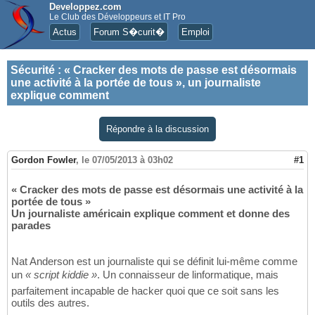
Developpez.com
Le Club des Développeurs et IT Pro
Actus
Forum S�curit�
Emploi
Sécurité
:
« Cracker des mots de passe est désormais
une activité à la portée de tous », un journaliste
explique comment
Répondre à la discussion
Gordon Fowler
,
le 07/05/2013 à 03h02
#1
« Cracker des mots de passe est désormais une activité à la
portée de tous »
Un journaliste américain explique comment et donne des
parades
Nat Anderson est un journaliste qui se définit lui-même comme
un
« script kiddie »
. Un connaisseur de linformatique, mais
parfaitement incapable de hacker quoi que ce soit sans les
outils des autres.