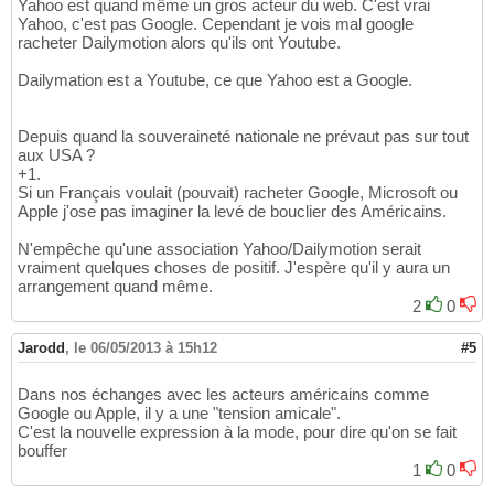
Yahoo est quand même un gros acteur du web. C'est vrai
Yahoo, c'est pas Google. Cependant je vois mal google
racheter Dailymotion alors qu'ils ont Youtube.
Dailymation est a Youtube, ce que Yahoo est a Google.
Depuis quand la souveraineté nationale ne prévaut pas sur tout
aux USA ?
+1.
Si un Français voulait (pouvait) racheter Google, Microsoft ou
Apple j'ose pas imaginer la levé de bouclier des Américains.
N'empêche qu'une association Yahoo/Dailymotion serait
vraiment quelques choses de positif. J'espère qu'il y aura un
arrangement quand même.
2
0
Jarodd
,
le 06/05/2013 à 15h12
#5
Dans nos échanges avec les acteurs américains comme
Google ou Apple, il y a une "tension amicale".
C'est la nouvelle expression à la mode, pour dire qu'on se fait
bouffer
1
0