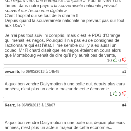
son regard vers une entreprise française »
. Pour le New York
Times, dans notre pays
« la souveraineté nationale prévaut
souvent sur l'économie digitale »
C'est l'hôpital qui se fout de la charité !!!
Depuis quand la souveraineté nationale ne prévaut pas sur tout
aux USA ?
Je n'ai pas tout suivi ni compris, mais c'est le PDG d'Orange
qui menait les négos. Pourquoi il n'a pas eu de consignes de
l'actionnaire qui est l'état. Il me semble qu'il y a eu aussi un
couac, Mr Richard disait que les négos étaient en cours alors
que Montebourg venait de dire qu'il n'y aurait pas de vente.
10
0
erwanlb
,
le 06/05/2013 à 14h48
#3
A quoi bon vendre Dailymotion à une boîte qui, depuis plusieurs
années, n'est plus un acteur majeur de cette économie...
1
3
Kearz
,
le 06/05/2013 à 15h07
#4
A quoi bon vendre Dailymotion à une boîte qui, depuis plusieurs
années, n'est plus un acteur majeur de cette économie...