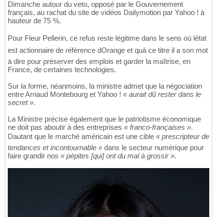
Dimanche autour du veto, opposé par le Gouvernement
français, au rachat du site de vidéos Dailymotion par Yahoo ! à
hauteur de 75 %.
Pour Fleur Pellerin, ce refus reste légitime dans le sens où létat
est actionnaire de référence dOrange et quà ce titre il a son mot
à dire pour préserver des emplois et garder la maîtrise, en
France, de certaines technologies.
Sur la forme, néanmoins, la ministre admet que la négociation
entre Arnaud Montebourg et Yahoo !
« aurait dû rester dans le
secret »
.
La Ministre précise également que le patriotisme économique
ne doit pas aboutir à des entreprises
« franco-françaises »
.
Dautant que le marché américain est une cible
« prescripteur de
tendances et incontournable »
dans le secteur numérique pour
faire grandir nos
« pépites [qui] ont du mal à grossir »
.