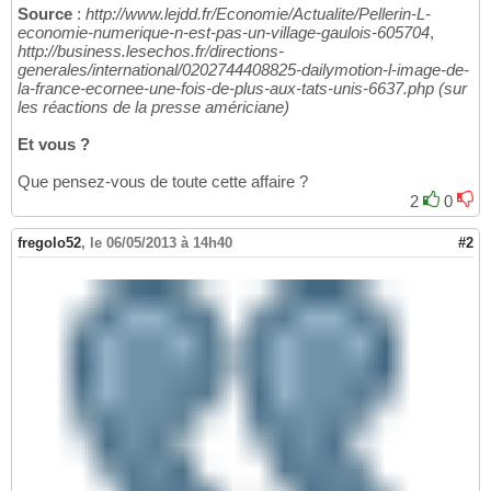
Source
:
http://www.lejdd.fr/Economie/Actualite/Pellerin-L-
economie-numerique-n-est-pas-un-village-gaulois-605704
,
http://business.lesechos.fr/directions-
generales/international/0202744408825-dailymotion-l-image-de-
la-france-ecornee-une-fois-de-plus-aux-tats-unis-6637.php (sur
les réactions de la presse américiane)
Et vous ?
Que pensez-vous de toute cette affaire ?
2
0
fregolo52
,
le 06/05/2013 à 14h40
#2