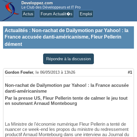
Developpez.com
Le Club des Développeurs et IT Pro
Actus
Forum Actualit�s
Emploi
Actualités
:
Non-rachat de Dailymotion par Yahoo! : la
France accusée danti-américanisme, Fleur Pellerin
dément
Répondre à la discussion
Gordon Fowler
,
le 06/05/2013 à 13h26
#1
Non-rachat de Dailymotion par Yahoo! : la France accusée
danti-américanisme
Par la presse US, Fleur Pellerin tente de calmer le jeu tout
en soutenant Arnaud Montebourg
La Ministre de l'économie numérique Fleur Pellerin a tenté de
nuancer ce week-end les propos du ministre du redressement
productif Arnaud Montebourg dans une interview au Journal du