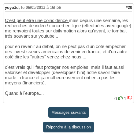
yoyo3d
,
le 06/05/2013 à 16h56
#20
C'est peut etre une coincidence
mais depuis une semaine, les
recherches de vidéo / concert en ligne (effectuées avec google)
me renvoient toutes sur dailymotion alors qu'avant, je tombait
trés souvant sur youtube...
pour en revenir au débat, on ne peut pas d'un coté empécher
des investisseurs américains de venir en france, et d'un autre
coté dire les "autres" venez chez nous....
c'est vrais qu'il faut proteger nos emploies, mais il faut aussi
valoriser et développer (développez hihi) notre savoir faire
made in france et ça malheureusement ont en a pas les
moyens (financiers).
Quand à l'europe....
0
1
Messages suivants
Répondre à la discussion