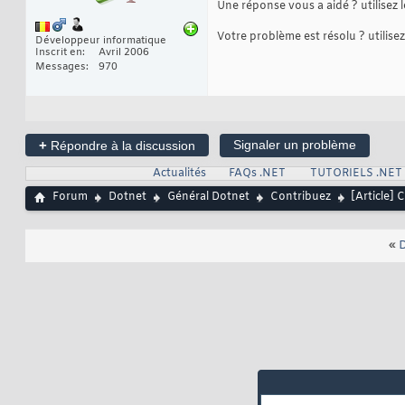
Une réponse vous a aidé ? utilisez
Votre problème est résolu ? utilise
Développeur informatique
Inscrit en
Avril 2006
Messages
970
+
Signaler un problème
Répondre à la discussion
Actualités
FAQs .NET
TUTORIELS .NET
Forum
Dotnet
Général Dotnet
Contribuez
[Article] 
«
D