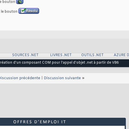
 le bouton
z le bouton
SOURCES .NET
LIVRES .NET
OUTILS .NET
AZURE 
Création d'un composant COM pour l'appel d'objet .net à partir de VB6
iscussion précédente
|
Discussion suivante
»