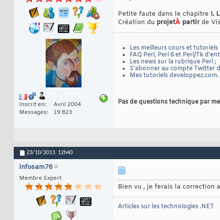
Petite faute dans le chapitre
I.
Création du
projet
À
partir
de Vis
Les meilleurs cours et tutoriels
FAQ Perl, Perl 6 et Perl/Tk d'en
Les news sur la rubrique Perl
;
S'abonner au compte Twitter de
Mes tutoriels developpez.com
.
Pas de questions technique par me
Inscrit en
Avril 2004
Messages
19 823
23/10/2013,
12h40
infosam76
Membre Expert
Bien vu , je ferais la correction a
Articles sur les technologies .NET