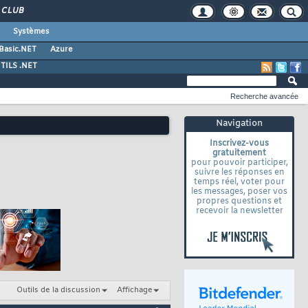
CLUB
Systèmes
 Basic.NET
Azure
TILS .NET
Recherche avancée
Navigation
Inscrivez-vous
gratuitement
pour pouvoir participer,
suivre les réponses en
temps réel, voter pour
les messages, poser vos
propres questions et
recevoir la newsletter
Outils de la discussion
Affichage