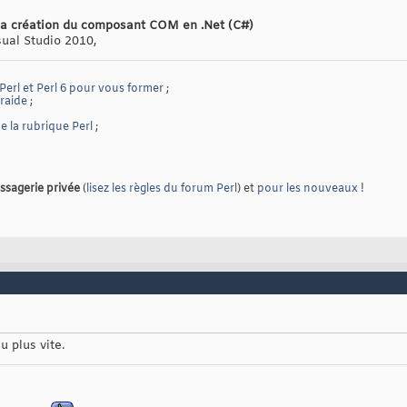
 La création du composant COM en .Net (C#)
ual Studio 2010,
 Perl et Perl 6 pour vous former
;
traide
;
 la rubrique Perl
;
ssagerie privée
(
lisez les règles du forum Perl
) et
pour les nouveaux
!
u plus vite.