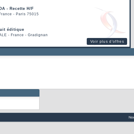
OA - Recette H/F
 France - Paris 75015
uit éditique
ALE
- France - Gradignan
Voir plus d'offres
Nou