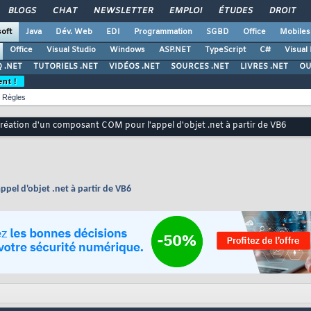
BLOGS
CHAT
NEWSLETTER
EMPLOI
ÉTUDES
DROIT
oft
Java
Dév. Web
EDI
Programmation
SGBD
Office
Mobiles
Office
Visual Studio
Windows
ASP.NET
TypeScript
C#
Visual
 .NET
TUTORIELS .NET
VIDÉOS .NET
SOURCES .NET
LIVRES .NET
OU
ent !
Règles
Création d'un composant COM pour l'appel d'objet .net à partir de VB6
pel d'objet .net à partir de VB6