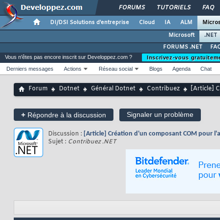
FORUMS
TUTORIELS
FAQ
DI/DSI Solutions d'entreprise
Cloud
IA
ALM
Micros
Microsoft
.NET
FORUMS .NET
FAQ
Vous n'êtes pas encore inscrit sur Developpez.com ?
Inscrivez-vous gratuitem
Derniers messages
Actions
Réseau social
Blogs
Agenda
Chat
Forum
Dotnet
Général Dotnet
Contribuez
[Article] 
+
Signaler un problème
Répondre à la discussion
Discussion :
[Article] Création d'un composant COM pour l'ap
Sujet :
Contribuez .NET