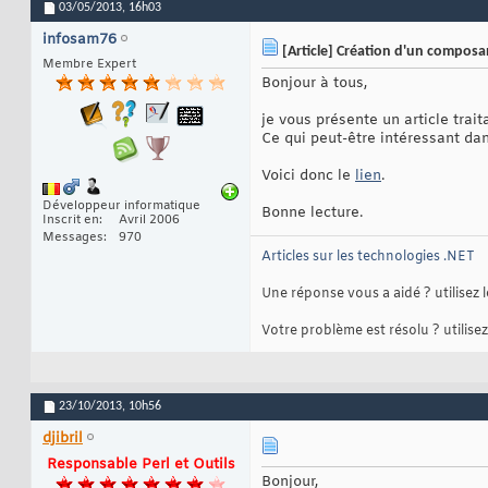
03/05/2013,
16h03
infosam76
[Article] Création d'un composan
Membre Expert
Bonjour à tous,
je vous présente un article tra
Ce qui peut-être intéressant dan
Voici donc le
lien
.
Développeur informatique
Bonne lecture.
Inscrit en
Avril 2006
Messages
970
Articles sur les technologies .NET
Une réponse vous a aidé ? utilisez
Votre problème est résolu ? utilise
23/10/2013,
10h56
djibril
Responsable Perl et Outils
Bonjour,