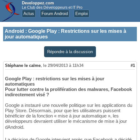
Developpez.com
Le Club des Développeurs et IT Pro
Actus
Forum Android
Emploi
Android
:
Google Play : Restrictions sur les mises à
jour automatiques
Répondre à la discussion
Stéphane le calme
,
le 29/04/2013 à 11h34
#1
Google Play : restrictions sur les mises à jour
automatiques
Pour lutter contre la prolifération des malwares, Facebook
indirectement visé ?
Google a instauré une nouvelle politique sur les applications du
Play Store. Désormais, pour que les utilisateurs puissent
bénéficier de la fonction « mise à jour automatique », les
développeurs devraient utiliser le mécanisme de mise à jour
dAndroid.
La décision de Google intervient après que Facebook a décidé