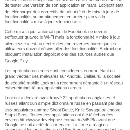
de tester une version de son application en mars. Lobjectif était
de télécharger des correctifs de sécurité et de mise à jour de
fonctionnalités automatiquement en arrière-plan via la
fonctionnalité « mise à jour silencieuse ».
Cette mise à jour automatique de Facebook ne devrait
seffectuer quavec le Wi-Fi mais la fonctionnalité « mise à jour
silencieuse » est au centre des controverses parce que les
utilisateurs doivent désinstaller des fonctionnalités Android qui
bloquent linstallation dapplications des sources autres que
Google Play.
Les applications tierces sont considérées comme étant un
grand vecteur des malwares sur Android. Dailleurs, la société
de sécurité mobile Lookout a récemment démantelé un réseau
cybercriminel lié aux applications tierces.
Lookout a déclaré avoir trouvé 32 applications anglaises et
russes allant dun simple dictionnaire russe en passant par des
jeux populaires comme Shoot Bottle, Knife Savage ou encore
Stupid Birds. Toutes ces applications ont été téléchargées
environ http://www.developpez.com/actu/54528/ avant que
Google ne soit alerté de la menace. La firme a réagi en
supprimant les applications de Play Store et en suspendant les