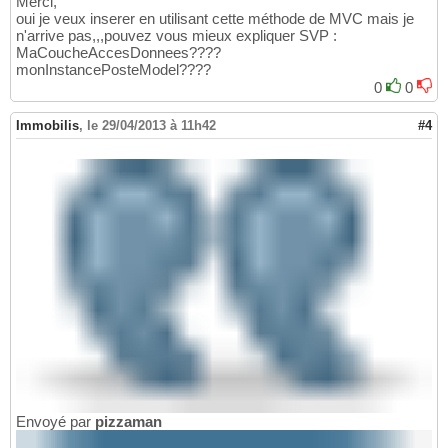
Merci,
oui je veux inserer en utilisant cette méthode de MVC mais je
n'arrive pas,,,pouvez vous mieux expliquer SVP :
MaCoucheAccesDonnees????
monInstancePosteModel????
0
0
Immobilis
,
le 29/04/2013 à 11h42
#4
Envoyé par
pizzaman