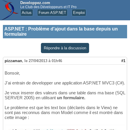
Developpez.com
Le Club des Développeurs et IT Pro
Actus
Forum ASP.NET
Emploi
ASP.NET
:
Problème d'ajout dans la base depuis un
formulaire
Répondre à la discussion
pizzaman
,
le 27/04/2013 à 01h46
#1
Bonsoir,
J'ai entrain de developper une application ASP.NET MVC3 (C#).
Je veux inserer des valeurs dans une table dans ma base (SQL
SERVER 2005) en utilisant
un formulaire.
Le probleme est que les text box (déclarés dans le View) ne
sont pas reconnus dans mon Model comme il est montré dans
cette image :