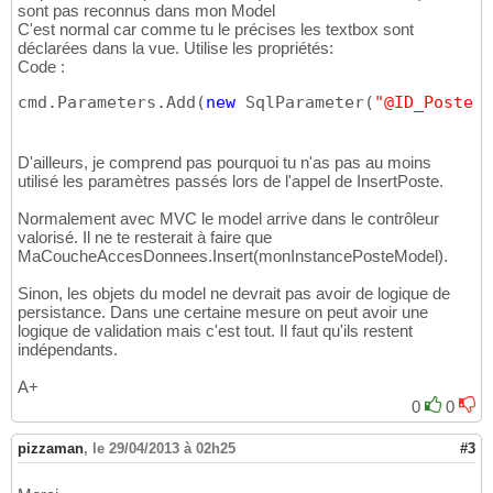
sont pas reconnus dans mon Model
}
71
C'est normal car comme tu le précises les textbox sont
}
72
déclarées dans la vue. Utilise les propriétés:
Code :
cmd.Parameters.Add
(
new
 SqlParameter
(
"@ID_Poste"
,
D'ailleurs, je comprend pas pourquoi tu n'as pas au moins
utilisé les paramètres passés lors de l'appel de InsertPoste.
Normalement avec MVC le model arrive dans le contrôleur
valorisé. Il ne te resterait à faire que
MaCoucheAccesDonnees.Insert
(
monInstancePosteModel
)
.
Sinon, les objets du model ne devrait pas avoir de logique de
persistance. Dans une certaine mesure on peut avoir une
logique de validation mais c'est tout. Il faut qu'ils restent
indépendants.
A+
0
0
pizzaman
,
le 29/04/2013 à 02h25
#3