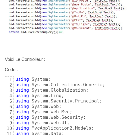
Voici Le Controlleur :
Code :
using
1
using
2
using
3
using
4
using
5
using
6
using
7
using
8
using
9
using
10
using
11