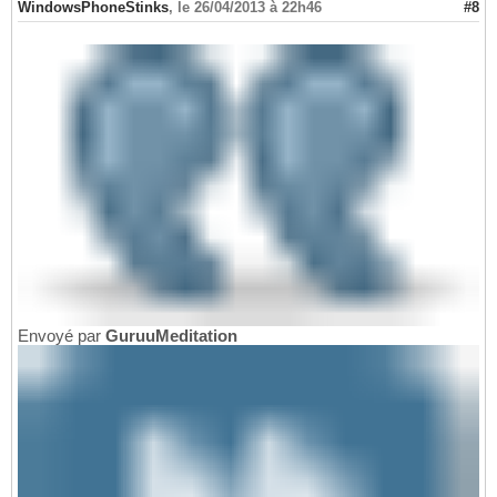
WindowsPhoneStinks
,
le 26/04/2013 à 22h46
#8
Envoyé par
GuruuMeditation