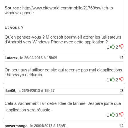
Source
: http://www.citeworld.com/mobile/21768/switch-to-
windows-phone
Et vous ?
Qu'en pensez-vous ? Microsoft pourra-t-il attirer les utilisateurs
d'Android vers Windows Phone avec cette application ?
1
2
Lutarez
,
le 26/04/2013 à 15h09
#2
On peut aussi utiliser ce site qui recense pas mal d'applications
: http://xyo.net/lumia
1
2
iker06
,
le 26/04/2013 à 15h27
#3
Cela a vachement l'air dêtre lidée de lannée. Jespère juste que
l'application sera réussie.
1
3
powermanga
,
le 26/04/2013 à 15h51
#4