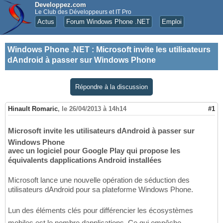
Developpez.com
Le Club des Développeurs et IT Pro
Actus
Forum Windows Phone .NET
Emploi
Windows Phone .NET
:
Microsoft invite les utilisateurs
dAndroid à passer sur Windows Phone
Répondre à la discussion
Hinault Romaric
,
le 26/04/2013 à 14h14
#1
Microsoft invite les utilisateurs dAndroid à passer sur
Windows Phone
avec un logiciel pour Google Play qui propose les
équivalents dapplications Android installées
Microsoft lance une nouvelle opération de séduction des
utilisateurs dAndroid pour sa plateforme Windows Phone.
Lun des éléments clés pour différencier les écosystèmes
mobiles est le nombre dapplications. Ce qui empêche