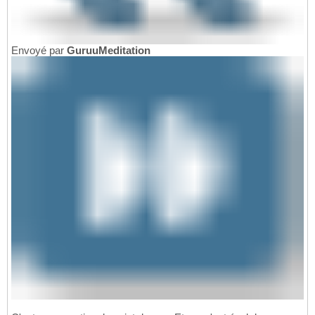
Envoyé par
GuruuMeditation