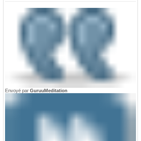
Envoyé par
GuruuMeditation