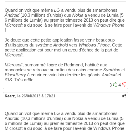
Quand on voit que même
LG
a vendu plus de smartphones
Android
(10,3 millions d'unités) que
Nokia
a vendu de Lumia (5,
6 millions de Lumia) au premier trimestre 2013 on peut dire que
Microsoft
a du souci à se faire pour l'avenir de
Windows Phone
!
Je doute que cette petite application fasse venir beaucoup
d'utilisateurs du système
Android
vers
Windows Phone
. Cette
petite application est pour moi un aveu d'échec de la part de
Microsoft
.
Microsoft
, surnommé l'ogre de Redmond, habitué aux
monopoles se retrouve au milieu des nains comme
Symbian
et
BlackBerry
à courir en vain loin derrière les géants
Android
et
iOS
. Très drôle.
3
4
Kearz
,
le 26/04/2013 à 17h21
#5
Quand on voit que même LG a vendu plus de smartphones
Android (10,3 millions d'unités) que Nokia a vendu de Lumia (5,
6 millions de Lumia) au premier trimestre 2013 on peut dire que
Microsoft a du souci à se faire pour l'avenir de Windows Phone