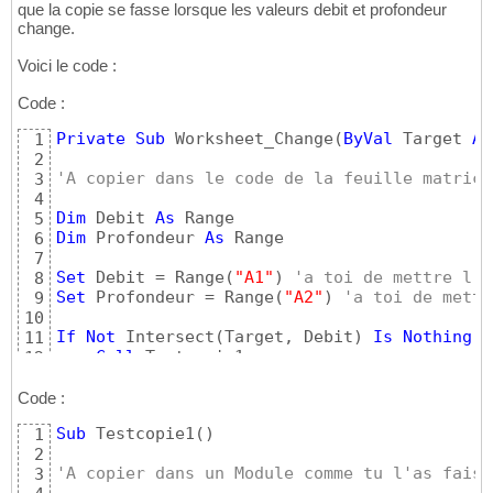
que la copie se fasse lorsque les valeurs debit et profondeur
change.
Voici le code :
Code :
Private
Sub
 Worksheet_Change
(
ByVal
 Target 
As
1
2
'A copier dans le code de la feuille matrice
3
4
Dim
 Debit 
As
5
Dim
 Profondeur 
As
 Range

6
7
Set
 Debit = Range
(
"A1"
)
'a toi de mettre l'a
8
Set
 Profondeur = Range
(
"A2"
)
'a toi de mettr
9
10
If
Not
 Intersect
(
Target, Debit
)
Is
Nothing
O
11
Call
12
End
If
13
14
Code :
End
Sub
15
Sub
 Testcopie1
(
)
1
2
'A copier dans un Module comme tu l'as fais
3