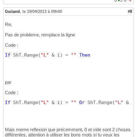
Guiiand
,
le 19/04/2013 à 09h00
#8
Re,
Pas de probleme, remplace la ligne
Code :
If
 ShT.Range
(
"L"
 & i
)
 = 
""
Then
par
Code :
If
 ShT.Range
(
"L"
 & i
)
 = 
""
Or
 ShT.Range
(
"L"
 & i
)
Mais meme reflexion que précemment, 0 et vide sont 2 choses
différentes, attention à utiliser les bons mots si tu veux les