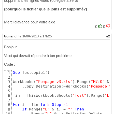
supprimant les lignes vides (ou égale à zéro)
(pourquoi le fichier que je joins est supprimé?)
Merci d'avance pour votre aide
0
0
Guiiand
,
le 16/04/2013 à 17h25
#2
Bonjour,
Voici qui devrait répondre à ton problème :
Code :
Sub
 Testcopie1
(
)
1
2
Workbooks
(
"Pompage v3.xls"
)
.Range
(
"M7:O"
 & S
3
    .Copy Destination:=Workbooks
(
"Pompage v3
4
5
fin = ThisWorkbook.Sheets
(
"Test"
)
.Range
(
"L"
 
6
7
For
 i = fin 
To
5
Step
-1
8
If
 Range
(
"L"
 & i
)
 = 
""
Then
9
        Range
(
"L"
 & i
)
.EntireRow.Delete
