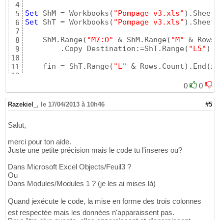
4
Set
 ShM = Workbooks
(
"Pompage v3.xls"
)
.Sheets
5
Set
 ShT = Workbooks
(
"Pompage v3.xls"
)
.Sheets
6
7
    ShM.Range
(
"M7:O"
 & ShM.Range
(
"M"
 & Rows.
8
        .Copy Destination:=ShT.Range
(
"L5"
)
9
10
    fin = ShT.Range
(
"L"
 & Rows.Count
)
.End
(
xl
11
12
For
 i = fin 
To
5
Step
-1
13
0
0
If
 ShT.Range
(
"L"
 & i
)
 = 
""
Then
14
            ShT.Range
(
"L"
 & i
)
.EntireRow.Del
15
Razekiel_
,
le 17/04/2013 à 10h46
#5
End
If
16
Next
17
Salut,
18
19
merci pour ton aide.
End
Sub
20
Juste une petite précision mais le code tu l'inseres ou?
Dans Microsoft Excel Objects/Feuil3 ?
Ou
Dans Modules/Modules 1 ? (je les ai mises là)
Quand jexécute le code, la mise en forme des trois colonnes
est respectée mais les données n'apparaissent pas.