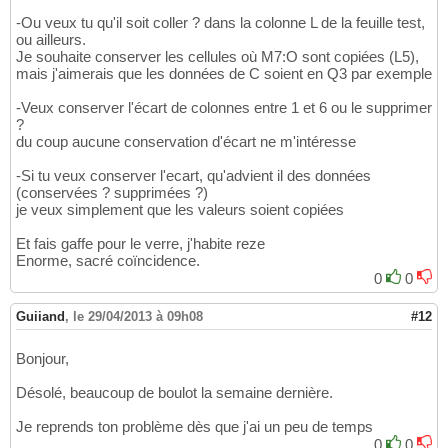
-Ou veux tu qu'il soit coller ? dans la colonne L de la feuille test,
ou ailleurs.
Je souhaite conserver les cellules où M7:O sont copiées (L5),
mais j'aimerais que les données de C soient en Q3 par exemple
-Veux conserver l'écart de colonnes entre 1 et 6 ou le supprimer
?
du coup aucune conservation d'écart ne m'intéresse
-Si tu veux conserver l'ecart, qu'advient il des données
(conservées ? supprimées ?)
je veux simplement que les valeurs soient copiées
Et fais gaffe pour le verre, j'habite reze
Enorme, sacré coïncidence.
0
0
Guiiand
,
le 29/04/2013 à 09h08
#12
Bonjour,
Désolé, beaucoup de boulot la semaine dernière.
Je reprends ton problème dès que j'ai un peu de temps
0
0