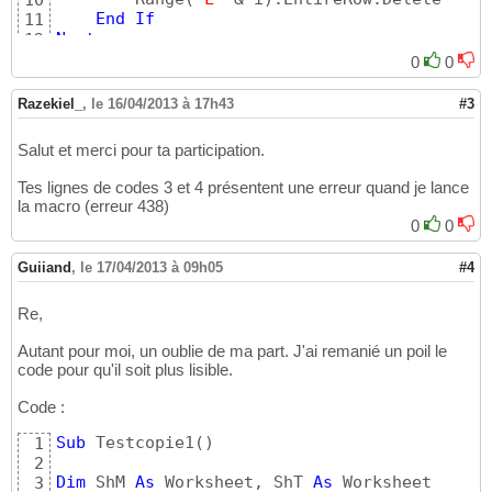
10
End
If
11
Next
12
13
0
0
14
End
Sub
15
Razekiel_
,
le 16/04/2013 à 17h43
#3
Salut et merci pour ta participation.
Tes lignes de codes 3 et 4 présentent une erreur quand je lance
la macro (erreur 438)
0
0
Guiiand
,
le 17/04/2013 à 09h05
#4
Re,
Autant pour moi, un oublie de ma part. J'ai remanié un poil le
code pour qu'il soit plus lisible.
Code :
Sub
 Testcopie1
(
)
1
2
Dim
 ShM 
As
 Worksheet, ShT 
As
 Worksheet

3