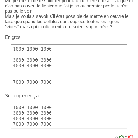
Me permet tu de te solliciter pour une dernière chose...Vu que tu
n'as pas ouvert le fichier que j'ai joins au premier poste tu n'as
pas pu le voir.
Mais je voulais savoir s'il était possible de mettre en oeuvre le
faite que quand les cellules sont copiées toutes les lignes
"vides" mais qui contiennent zero soient supprimées?
En gros
1000 1000 1000

3000 3000 3000

4000 4000 4000

7000 7000 7000
Soit copier en ça
1000 1000 1000

3000 3000 3000

4000 4000 4000

7000 7000 7000
0
0