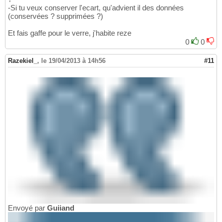
-Si tu veux conserver l'ecart, qu'advient il des données
(conservées ? supprimées ?)
Et fais gaffe pour le verre, j'habite reze
0
0
Razekiel_
,
le 19/04/2013 à 14h56
#11
Envoyé par
Guiiand