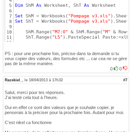
4
Dim
 ShM 
As
 Worksheet, ShT 
As
 Worksheet

5
6
Set
 ShM = Workbooks
(
"Pompage v3.xls"
)
.Sheets
7
Set
 ShT = Workbooks
(
"Pompage v3.xls"
)
.Sheets
8
9
    ShM.Range
(
"M7:O"
 & ShM.Range
(
"M"
 & Rows.
10
    ShT.Range
(
"L5"
)
.PasteSpecial Paste:=xlPa
11
12
    fin = ShT.Range
(
"L"
 & Rows.Count
)
.End
(
xl
13
14
PS : pour une prochaine fois, précise dans ta demande si tu
For
 i = fin 
To
5
Step
-1
veux copier des valeurs, des formules etc ... car cea ne se gère
15
pas de la même manière.
If
 ShT.Range
(
"L"
 & i
)
 = 
""
Then
16
            ShT.Range
(
"L"
 & i
)
.EntireRow.Del
0
0
17
End
If
18
Next
19
Razekiel_
,
le 18/04/2013 à 17h32
#7
20
End
Sub
21
Salut, merci pour tes réponses.
J'ai testé cela tout à l'heure.
Oui en effet ce sont des valeurs que je souhaite copier. je
penserais à la préciser pour la prochaine fois. Autant pour moi.
C'est nikel ca fonctionne