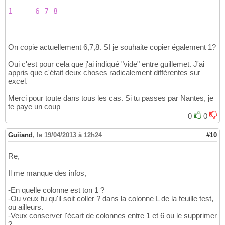
1
6
7
8
On copie actuellement 6,7,8. SI je souhaite copier également 1?
Oui c'est pour cela que j'ai indiqué "vide" entre guillemet. J'ai
appris que c'était deux choses radicalement différentes sur
excel.
Merci pour toute dans tous les cas. Si tu passes par Nantes, je
te paye un coup
0
0
Guiiand
,
le 19/04/2013 à 12h24
#10
Re,
Il me manque des infos,
-En quelle colonne est ton 1 ?
-Ou veux tu qu'il soit coller ? dans la colonne L de la feuille test,
ou ailleurs.
-Veux conserver l'écart de colonnes entre 1 et 6 ou le supprimer
?