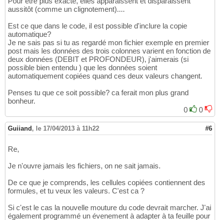
Pour être plus exacte, elles apparaissent et disparaissent
aussitôt (comme un clignotement)....
Est ce que dans le code, il est possible d'inclure la copie
automatique?
Je ne sais pas si tu as regardé mon fichier exemple en premier
post mais les données des trois colonnes varient en fonction de
deux données (DEBIT et PROFONDEUR), j'aimerais (si
possible bien entendu ) que les données soient
automatiquement copiées quand ces deux valeurs changent.
Penses tu que ce soit possible? ca ferait mon plus grand
bonheur.
0
0
Guiiand
,
le 17/04/2013 à 11h22
#6
Re,
Je n'ouvre jamais les fichiers, on ne sait jamais.
De ce que je comprends, les cellules copiées contiennent des
formules, et tu veux les valeurs. C'est ca ?
Si c'est le cas la nouvelle mouture du code devrait marcher. J'ai
également programmé un évenement à adapter à ta feuille pour