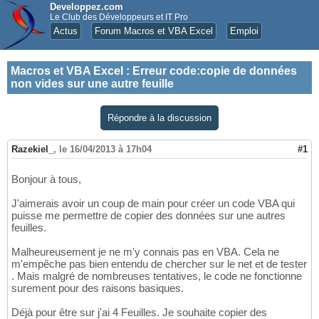
Developpez.com
Le Club des Développeurs et IT Pro
Actus
Forum Macros et VBA Excel
Emploi
Macros et VBA Excel
:
Erreur code:copie de données
non vides sur une autre feuille
Répondre à la discussion
Razekiel_
,
le 16/04/2013 à 17h04
#1
Bonjour à tous,
J'aimerais avoir un coup de main pour créer un code VBA qui
puisse me permettre de copier des données sur une autres
feuilles.
Malheureusement je ne m'y connais pas en VBA. Cela ne
m'empêche pas bien entendu de chercher sur le net et de tester
. Mais malgré de nombreuses tentatives, le code ne fonctionne
surement pour des raisons basiques.
Déjà pour être sur j'ai 4 Feuilles. Je souhaite copier des