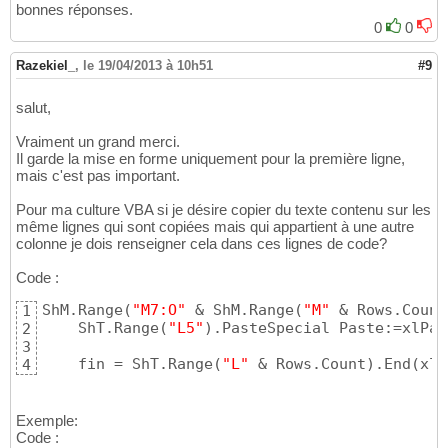
bonnes réponses.
0
0
Razekiel_
,
le 19/04/2013 à 10h51
#9
salut,
Vraiment un grand merci.
Il garde la mise en forme uniquement pour la première ligne,
mais c'est pas important.
Pour ma culture VBA si je désire copier du texte contenu sur les
même lignes qui sont copiées mais qui appartient à une autre
colonne je dois renseigner cela dans ces lignes de code?
Code :
ShM.Range
(
"M7:O"
 & ShM.Range
(
"M"
 & Rows.Count
1
    ShT.Range
(
"L5"
)
.PasteSpecial Paste:=xlPas
2
3
    fin = ShT.Range
(
"L"
 & Rows.Count
)
.End
(
xlU
4
Exemple:
Code :