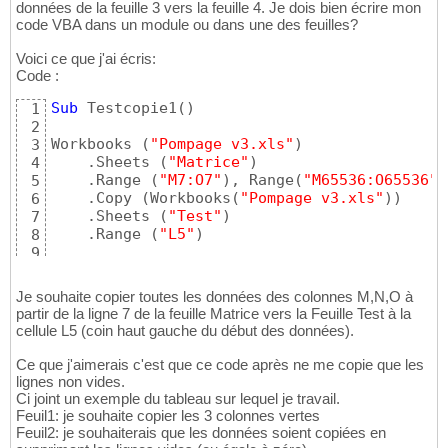
données de la feuille 3 vers la feuille 4. Je dois bien écrire mon
code VBA dans un module ou dans une des feuilles?
Voici ce que j'ai écris:
Code :
Sub
 Testcopie1
(
)
1
2
Workbooks 
(
"Pompage v3.xls"
)
3
    .Sheets 
(
"Matrice"
)
4
    .Range 
(
"M7:O7"
)
, Range
(
"M65536:O65536"
)
5
    .Copy 
(
Workbooks
(
"Pompage v3.xls"
)
)
6
    .Sheets 
(
"Test"
)
7
    .Range 
(
"L5"
)
8
9
End
Sub
10
Je souhaite copier toutes les données des colonnes M,N,O à
partir de la ligne 7 de la feuille Matrice vers la Feuille Test à la
cellule L5 (coin haut gauche du début des données).
Ce que j'aimerais c'est que ce code après ne me copie que les
lignes non vides.
Ci joint un exemple du tableau sur lequel je travail.
Feuil1: je souhaite copier les 3 colonnes vertes
Feuil2: je souhaiterais que les données soient copiées en