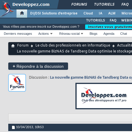
FORUMS
TUTORIELS
FAQ
DI/DSI Solutions d'entreprise
Cloud
IA
ALM
Micros
TUTORIELS
FAQ
WEBIN
Vous n'êtes pas encore inscrit sur Developpez.com ?
Inscrivez-vous gratuitem
Derniers messages
Actions
Réseau social
Blogs
Agenda
Chat
Forum
Le club des professionnels en informatique
Actualit
La nouvelle gamme BizNAS de Tandberg Data optimise le stockage 
+
Répondre à la discussion
Discussion :
La nouvelle gamme BizNAS de Tandberg Data opt
10/04/2013,
10h53