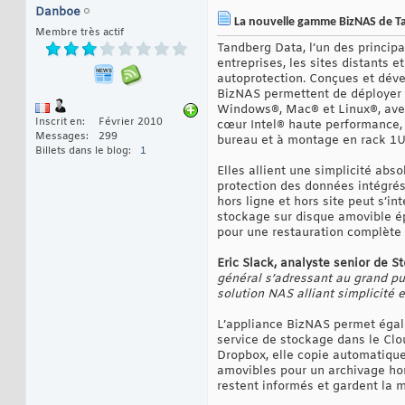
Danboe
La nouvelle gamme BizNAS de Tan
Membre très actif
Tandberg Data, l’un des princip
entreprises, les sites distants
autoprotection. Conçues et dév
BizNAS permettent de déployer r
Windows®, Mac® et Linux®, avec 
Inscrit en
Février 2010
cœur Intel® haute performance, 
Messages
299
bureau et à montage en rack 1U
Billets dans le blog
1
Elles allient une simplicité abso
protection des données intégrés 
hors ligne et hors site peut s’i
stockage sur disque amovible é
pour une restauration complète
Eric Slack, analyste senior de 
général s’adressant au grand p
solution NAS alliant simplicité e
L’appliance BizNAS permet égale
service de stockage dans le Clo
Dropbox, elle copie automatiqu
amovibles pour un archivage hors
restent informés et gardent la 