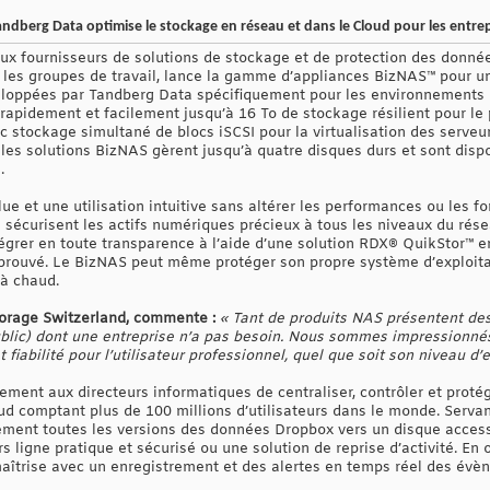
dberg Data optimise le stockage en réseau et dans le Cloud pour les entrep
aux fournisseurs de solutions de stockage et de protection des donné
 et les groupes de travail, lance la gamme d’appliances BizNAS™ pour 
eloppées par Tandberg Data spécifiquement pour les environnements m
apidement et facilement jusqu’à 16 To de stockage résilient pour le 
stockage simultané de blocs iSCSI pour la virtualisation des serveur
les solutions BizNAS gèrent jusqu’à quatre disques durs et sont disp
.
lue et une utilisation intuitive sans altérer les performances ou les fo
sécurisent les actifs numériques précieux à tous les niveaux du résea
ntégrer en toute transparence à l’aide d’une solution RDX® QuikStor™ e
prouvé. Le BizNAS peut même protéger son propre système d’exploita
 à chaud.
Storage Switzerland, commente :
« Tant de produits NAS présentent des
ublic) dont une entreprise n’a pas besoin. Nous sommes impressionné
t fiabilité pour l’utilisateur professionnel, quel que soit son niveau d’e
ment aux directeurs informatiques de centraliser, contrôler et proté
ud comptant plus de 100 millions d’utilisateurs dans le monde. Servan
ement toutes les versions des données Dropbox vers un disque acces
 ligne pratique et sécurisé ou une solution de reprise d’activité. En 
maîtrise avec un enregistrement et des alertes en temps réel des év