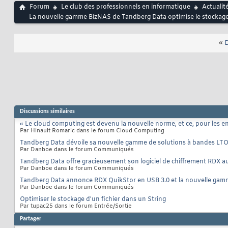
Forum
Le club des professionnels en informatique
Actualit
La nouvelle gamme BizNAS de Tandberg Data optimise le stockage 
«
D
Discussions similaires
« Le cloud computing est devenu la nouvelle norme, et ce, pour les ent
Par Hinault Romaric dans le forum Cloud Computing
Tandberg Data dévoile sa nouvelle gamme de solutions à bandes LT
Par Danboe dans le forum Communiqués
Tandberg Data offre gracieusement son logiciel de chiffrement RDX a
Par Danboe dans le forum Communiqués
Tandberg Data annonce RDX QuikStor en USB 3.0 et la nouvelle ga
Par Danboe dans le forum Communiqués
Optimiser le stockage d'un fichier dans un String
Par tupac25 dans le forum Entrée/Sortie
Partager