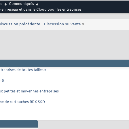
és
Communiqués
en réseau et dans le Cloud pour les entreprises
iscussion précédente
|
Discussion suivante
»
reprises de toutes tailles »
O-6
ux petites et moyennes entreprises
mme de cartouches RDX SSD