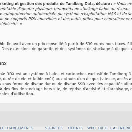
keting et gestion des produits de Tandberg Data, déclare :
« Nous av
t rentable d’ajouter plusieurs téraoctets de stockage fiable au résea
ne autoprotection automatisée du système d’exploitation NAS et de s
aide de supports RDX amovibles et des outils utiles pour centraliser et
lébiscité. »
le fin avril avec un prix conseillé à partir de 539 euros hors taxes. El
é. Des extensions de garantie et des systèmes de stockage à disque
 RDX
ble RDX est un système à baies et cartouches exclusif de Tandberg D
té, durée de vie et faible coût) aux atouts d’un disque (vitesse, accès
 sous forme de disque dur ou de disque SSD avec des capacités allant
des fins de stockage hors site, de reprise d’activité et d’archivage, 
les d’utilisation.
ELECHARGEMENTS
SOURCES
DEBATS
WIKI
DICO
CALENDRIE