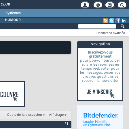
CLUB
Systèmes
O
HUMOUR
Recherche avancée
Navigation
Inscrivez-vous
gratuitement
pour pouvoir participer,
suivre les réponses en
temps réel, voter pour
les messages, poser vos
propres questions et
recevoir la newsletter
Outils de la discussion
Affichage
#1