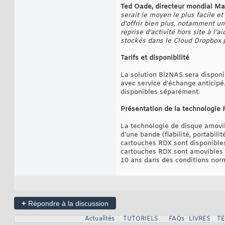
Ted Oade, directeur mondial Mar
serait le moyen le plus facile e
d’offrir bien plus, notamment u
reprise d’activité hors site à l’
stockés dans le Cloud Dropbox p
Tarifs et disponibilité
La solution BizNAS sera disponib
avec service d’échange anticip
disponibles séparément.
Présentation de la technologie
La technologie de disque amovi
d’une bande (fiabilité, portabili
cartouches RDX sont disponibles
cartouches RDX sont amovibles à 
10 ans dans des conditions norma
+
Répondre à la discussion
Actualités
TUTORIELS
FAQs
LIVRES
T