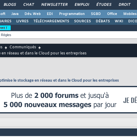
BLOGS
CHAT
NEWSLETTER
EMPLOI
ÉTUDES
DROIT
oft
Java
Dév. Web
EDI
Programmation
SGBD
Office
Mobiles
AIRES
LIVRES
TÉLÉCHARGEMENTS
SOURCES
DÉBATS
WIKI
DIC
ent !
Règles
és
Communiqués
en réseau et dans le Cloud pour les entreprises
imise le stockage en réseau et dans le Cloud pour les entreprises