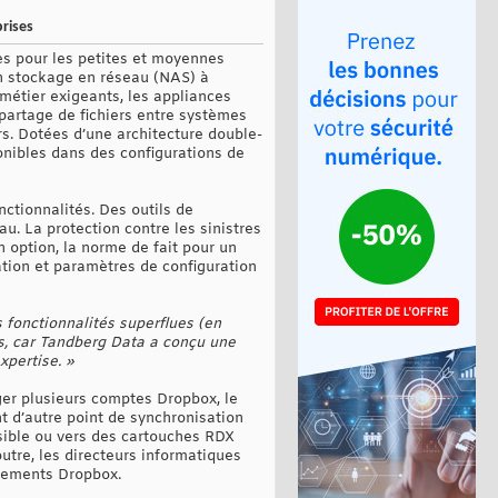
rises
es pour les petites et moyennes
un stockage en réseau (NAS) à
étier exigeants, les appliances
partage de fichiers entre systèmes
s. Dotées d’une architecture double-
onibles dans des configurations de
nctionnalités. Des outils de
u. La protection contre les sinistres
n option, la norme de fait pour un
tion et paramètres de configuration
 fonctionnalités superflues (en
s, car Tandberg Data a conçu une
xpertise. »
ger plusieurs comptes Dropbox, le
t d’autre point de synchronisation
sible ou vers des cartouches RDX
outre, les directeurs informatiques
ènements Dropbox.