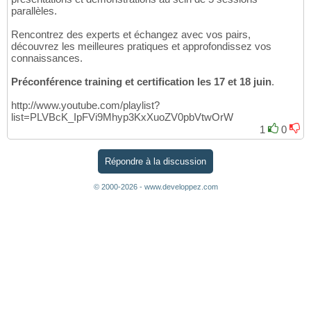
parallèles.
Rencontrez des experts et échangez avec vos pairs,
découvrez les meilleures pratiques et approfondissez vos
connaissances.
Préconférence training et certification les 17 et 18 juin
.
http://www.youtube.com/playlist?
list=PLVBcK_IpFVi9Mhyp3KxXuoZV0pbVtwOrW
1
0
Répondre à la discussion
© 2000-2026 - www.developpez.com