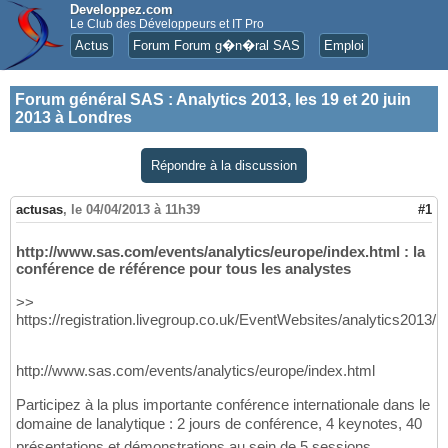
Developpez.com
Le Club des Développeurs et IT Pro
Actus
Forum Forum g�n�ral SAS
Emploi
Forum général SAS
:
Analytics 2013, les 19 et 20 juin
2013 à Londres
Répondre à la discussion
actusas
,
le 04/04/2013 à 11h39
#1
http://www.sas.com/events/analytics/europe/index.html : la
conférence de référence pour tous les analystes
>>
https://registration.livegroup.co.uk/EventWebsites/analytics2013/
http://www.sas.com/events/analytics/europe/index.html
Participez à la plus importante conférence internationale dans le
domaine de lanalytique : 2 jours de conférence, 4 keynotes, 40
présentations et démonstrations au sein de 5 sessions