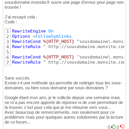
sousdomaine.monsite.fr ouvre une page d'erreur pour page non
trouvée !
J'ai essayé cela :
Code :
RewriteEngine
On
1
Options
 +
FollowSymlinks
2
RewriteCond
%{HTTP_HOST}
3
RewriteRule
 ^ http://sousdomaine.monsite.com 
4
5
RewriteCond
%{HTTP_HOST}
6
RewriteRule
 ^ http://sousdomaine.monsite.com 
7
Sans succès.
Existe-t-il une méthode qui permette de rediriger tous les sous-
domaines, ou bien sous-domaine par sous-domaines ?
Google étant mon ami, je le sollicite depuis une semaine mais
ne m'a pas encore apporté de réponse ni de voie permettant de
la trouver, c'est pour cela que je me retourne vers vous...
Avec beaucoup de remerciements, non seulement pour ce
problèmes mais pour quelques autres solutionnés par la lecture
de ce forum...
0
0