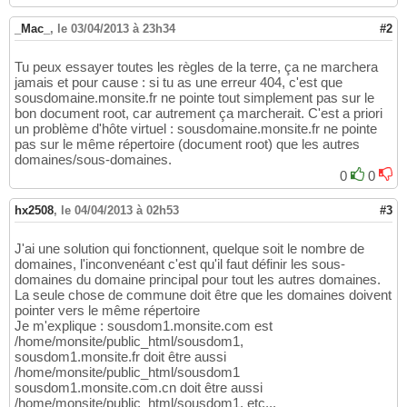
_Mac_
,
le 03/04/2013 à 23h34
#2
Tu peux essayer toutes les règles de la terre, ça ne marchera
jamais et pour cause : si tu as une erreur 404, c'est que
sousdomaine.monsite.fr ne pointe tout simplement pas sur le
bon document root, car autrement ça marcherait. C'est a priori
un problème d'hôte virtuel : sousdomaine.monsite.fr ne pointe
pas sur le même répertoire (document root) que les autres
domaines/sous-domaines.
0
0
hx2508
,
le 04/04/2013 à 02h53
#3
J'ai une solution qui fonctionnent, quelque soit le nombre de
domaines, l'inconvenéant c'est qu'il faut définir les sous-
domaines du domaine principal pour tout les autres domaines.
La seule chose de commune doit être que les domaines doivent
pointer vers le même répertoire
Je m'explique : sousdom1.monsite.com est
/home/monsite/public_html/sousdom1,
sousdom1.monsite.fr doit être aussi
/home/monsite/public_html/sousdom1
sousdom1.monsite.com.cn doit être aussi
/home/monsite/public_html/sousdom1, etc...