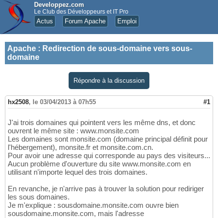
Developpez.com
Le Club des Développeurs et IT Pro
Actus
Forum Apache
Emploi
Apache
:
Redirection de sous-domaine vers sous-
domaine
Répondre à la discussion
hx2508
,
le 03/04/2013 à 07h55
#1
J'ai trois domaines qui pointent vers les même dns, et donc
ouvrent le même site : www.monsite.com
Les domaines sont monsite.com (domaine principal définit pour
l'hébergement), monsite.fr et monsite.com.cn.
Pour avoir une adresse qui corresponde au pays des visiteurs...
Aucun problème d'ouverture du site www.monsite.com en
utilisant n'importe lequel des trois domaines.
En revanche, je n'arrive pas à trouver la solution pour rediriger
les sous domaines.
Je m'explique : sousdomaine.monsite.com ouvre bien
sousdomaine.monsite.com, mais l'adresse