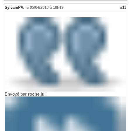
SylvainPV
,
le 05/04/2013 à 18h19
#13
Envoyé par
roche.jul