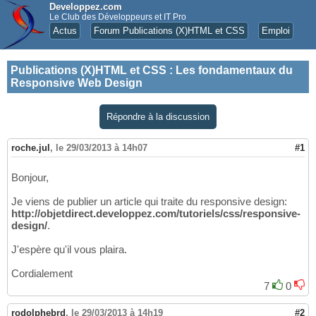
Developpez.com
Le Club des Développeurs et IT Pro
Actus
Forum Publications (X)HTML et CSS
Emploi
Publications (X)HTML et CSS
:
Les fondamentaux du
Responsive Web Design
Répondre à la discussion
roche.jul
,
le 29/03/2013 à 14h07
#1
Bonjour,
Je viens de publier un article qui traite du responsive design:
http://objetdirect.developpez.com/tutoriels/css/responsive-
design/
.
J'espère qu'il vous plaira.
Cordialement
7
0
rodolphebrd
,
le 29/03/2013 à 14h19
#2