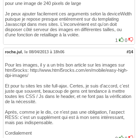
pour une image de 240 pixels de large
Je peux ajouter facilement ces arguments selon la deviceWidth
puisque je repose presque entièrement sur du templating
Javascript dans mes sites. L'inconvénient est qu'on doit
disposer côté serveur des images en différentes tailles, ou
d'une fonction de retaillage à la volée.
1
0
roche.jul
,
le 08/04/2013 à 18h06
#14
Pour les images, il y a un très bon article sur les images sur
html5rocks: http://www.html5rocks.com/en/mobile/easy-high-
dpi-images/
Et pour tu sites les site full-ajax. Certes, je suis d'accord, c'est
juste que souvent, beaucoup de gens ont tendance à mettre
toutes les CSS / Js dans le header, et ne font pas la vérification
de la nécessité.
Après, comme je le dis, ce n'est pas une obligation, l'aspect
RESS: c'est un supplément qui est à mon sens intéressant,
mais pas indispensable.
Cordialement