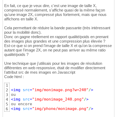
En fait, ce que je veux dire, c'est une image de taille X,
compressé normalement, s'affiche quasi de la même façon
qu'une image 2X, compressé plus fortement, mais que nous
affichons en taille X.
Cela permettant de réduire la bande passante (très intéressant
pour la mobilité donc).
Donc on gagne réellement en rapport qualité/poids en prenant
des images plus grandes et une compression plus élevée ?
Est-ce que si on prend l'image de taille X et qu'on la compresse
autant que l'image 2X, on ne peut pas arriver au même ratio
qualité/poids ?
Une technique que j'utilisais pour les images de résolution
différentes en web responsive, était de modifier directement
l'attribut src de mes images en Javascript
Code html :
1
<
img
src
=
"img/monimage.png?w=240"
/
>
2
3
<
img
src
=
"img/monimage_240.png"
/
>
4
5
<
img
src
=
"img/phone/monimage.png"
/
>
6