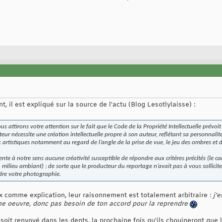
, il est expliqué sur la source de l'actu (Blog Lesotlylaisse) :
us attirons votre attention sur le fait que le Code de la Propriété Intellectuelle prévoit
teur nécessite une création intellectuelle propre à son auteur, reflétant sa personnalité
x artistiques notamment au regard de l’angle de la prise de vue, le jeu des ombres et 
nte à notre sens aucune créativité susceptible de répondre aux critères précités (le ca
u milieu ambiant) ; de sorte que le producteur du reportage n’avait pas à vous sollicit
ndre votre photographie.
comme explication, leur raisonnement est totalement arbitraire :
j'
ne oeuvre, donc pas besoin de ton accord pour la reprendre
soit renvoyé dans les dents, la prochaine fois qu'ils chouineront que 