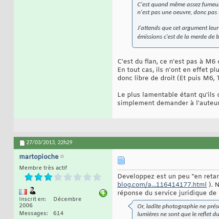
C'est quand même assez fumeux 
n'est pas une oeuvre, donc pas 
J'attends que cet argument leur 
émissions c'est de la merde de 
C'est du flan, ce n'est pas à M6
En tout cas, ils n'ont en effet p
donc libre de droit (Et puis M6, T
Le plus lamentable étant qu'ils 
simplement demander à l'auteur.
27/03/2013,
22h29
martopioche
Membre très actif
Developpez est un peu "en retard
blog.com/a...116414177.html
). N
réponse du service juridique de M
Inscrit en
Décembre
2006
Or, ladite photographie ne prése
Messages
614
lumières ne sont que le reflet d