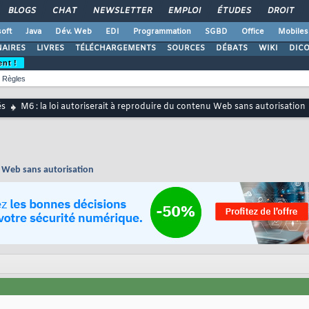
BLOGS
CHAT
NEWSLETTER
EMPLOI
ÉTUDES
DROIT
oft
Java
Dév. Web
EDI
Programmation
SGBD
Office
Mobiles
AIRES
LIVRES
TÉLÉCHARGEMENTS
SOURCES
DÉBATS
WIKI
DIC
ent !
Règles
és
M6 : la loi autoriserait à reproduire du contenu Web sans autorisation
u Web sans autorisation