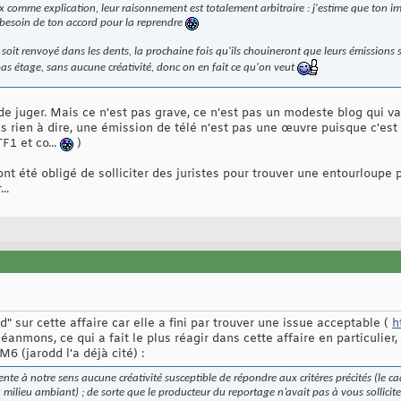
comme explication, leur raisonnement est totalement arbitraire :
j'estime que ton i
besoin de ton accord pour la reprendre
soit renvoyé dans les dents, la prochaine fois qu'ils chouineront que leurs émissions 
bas étage, sans aucune créativité, donc on en fait ce qu'on veut
 de juger. Mais ce n'est pas grave, ce n'est pas un modeste blog qui v
lus rien à dire, une émission de télé n'est pas une œuvre puisque c'est
F1 et co...
)
ont été obligé de solliciter des juristes pour trouver une entourloupe
..
" sur cette affaire car elle a fini par trouver une issue acceptable (
h
éanmons, ce qui a fait le plus réagir dans cette affaire en particulier,
6 (jarodd l'a déjà cité) :
nte à notre sens aucune créativité susceptible de répondre aux critères précités (le ca
u milieu ambiant) ; de sorte que le producteur du reportage n’avait pas à vous sollicit