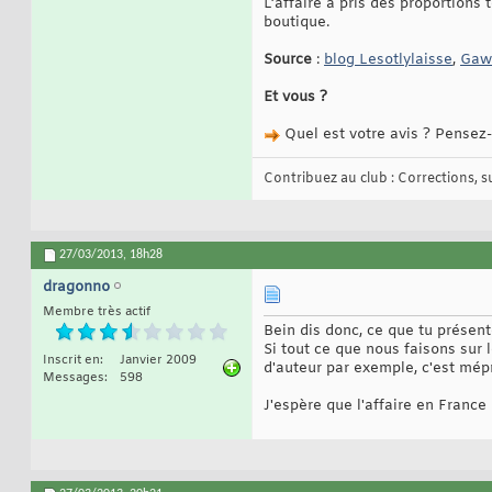
L’affaire a pris des proportions
boutique.
Source
:
blog Lesotlylaisse
,
Gaw
Et vous ?
Quel est votre avis ? Pensez-
Contribuez au club : Corrections, sug
27/03/2013,
18h28
dragonno
Membre très actif
Bein dis donc, ce que tu présent
Si tout ce que nous faisons sur l
Inscrit en
Janvier 2009
d'auteur par exemple, c'est mép
Messages
598
J'espère que l'affaire en Franc