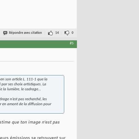
Répondre avec citation
14
0
#5
 en son article L. 111-1 que la
 par ses choix artistiques. La
de la lumière, le cadrage…
drage n’est pas recherché, les
er en amont de la diffusion pour
estime que ton image n'est pas
leurs émissions se retrouvent sur