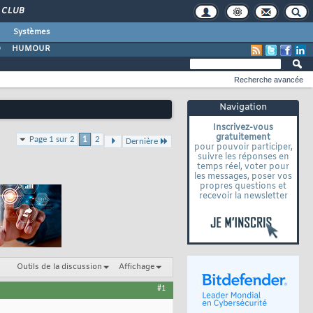
CLUB
Systèmes
O
HUMOUR
Recherche avancée
Navigation
Inscrivez-vous
gratuitement
Page 1 sur 2
1
2
Dernière
pour pouvoir participer,
suivre les réponses en
temps réel, voter pour
les messages, poser vos
propres questions et
recevoir la newsletter
Outils de la discussion
Affichage
#1