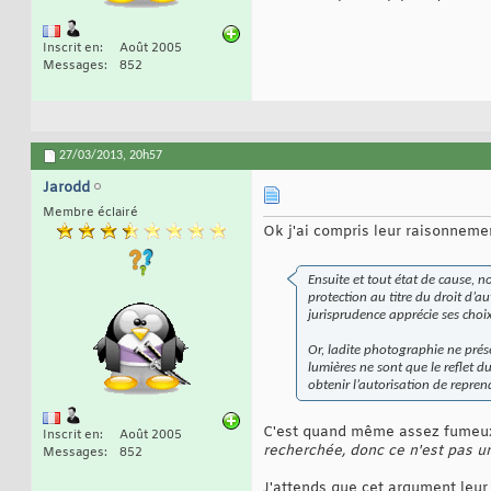
Inscrit en
Août 2005
Messages
852
27/03/2013,
20h57
Jarodd
Membre éclairé
Ok j'ai compris leur raisonnement
Ensuite et tout état de cause, no
protection au titre du droit d’au
jurisprudence apprécie ses choi
Or, ladite photographie ne prése
lumières ne sont que le reflet d
obtenir l’autorisation de repre
C'est quand même assez fumeux 
Inscrit en
Août 2005
recherchée, donc ce n'est pas u
Messages
852
J'attends que cet argument leur 