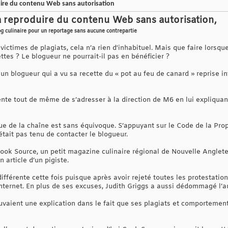
duire du contenu Web sans autorisation
t à reproduire du contenu Web sans autorisation,
og culinaire pour un reportage sans aucune contrepartie
ictimes de plagiats, cela n’a rien d‘inhabituel. Mais que faire lorsque
ttes ? Le blogueur ne pourrait-il pas en bénéficier ?
é un blogueur qui a vu sa recette du « pot au feu de canard » reprise
tente tout de même de s’adresser à la direction de M6 en lui expliquant
que de la chaîne est sans équivoque. S’appuyant sur le Code de la Propr
’était pas tenu de contacter le blogueur.
Cook Source, un petit magazine culinaire régional de Nouvelle Anglet
n article d’un pigiste.
fférente cette fois puisque après avoir rejeté toutes les protestations
nternet. En plus de ses excuses, Judith Griggs a aussi dédommagé l’a
ouvaient une explication dans le fait que ses plagiats et comportemen