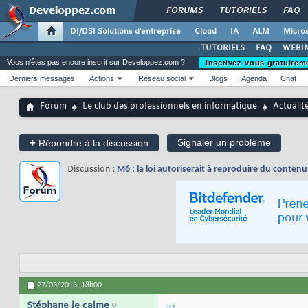
FORUMS
TUTORIELS
FAQ
DI/DSI Solutions d'entreprise
Cloud
IA
ALM
Micros
TUTORIELS
FAQ
WEBIN
Vous n'êtes pas encore inscrit sur Developpez.com ?
Inscrivez-vous gratuitem
Derniers messages
Actions
Réseau social
Blogs
Agenda
Chat
Forum
Le club des professionnels en informatique
Actualit
+
Signaler un problème
Répondre à la discussion
Discussion :
M6 : la loi autoriserait à reproduire du conten
27/03/2013,
18h00
Stéphane le calme