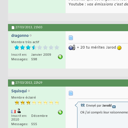
Youtube :
vos émissions c'est de
27/03/2013,
21h03
dragonno
Membre très actif
+ 20 tu mérites Jarod
Inscrit en
Janvier 2009
Messages
598
27/03/2013,
22h29
Squisqui
Membre éclairé
Envoyé par
Jarodd
Ok j'ai compris leur raisonnement
Inscrit en
Décembre
2010
Messages
555