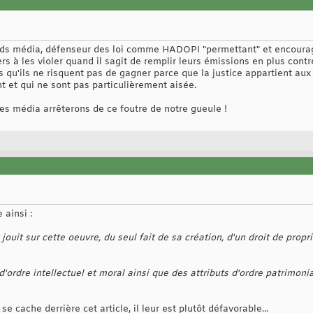
nds média, défenseur des loi comme HADOPI "permettant" et encourage
iers à les violer quand il sagit de remplir leurs émissions en plus co
qu'ils ne risquent pas de gagner parce que la justice appartient aux
et qui ne sont pas particulièrement aisée.
les média arrêterons de ce foutre de notre gueule !
 ainsi :
 jouit sur cette oeuvre, du seul fait de sa création, d'un droit de propr
'ordre intellectuel et moral ainsi que des attributs d'ordre patrimonia
e cache derrière cet article, il leur est plutôt défavorable...