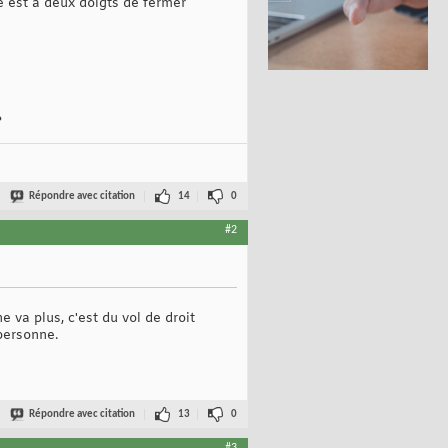
é est a deux doigts de fermer
?
Répondre avec citation
14
0
#2
e va plus, c'est du vol de droit
personne.
Répondre avec citation
13
0