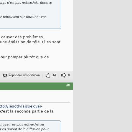
mage n'est pas recherchée, donc ce
se retrouvent sur Youtube :
vos
a causer des problèmes...
 une émission de télé. Elles sont
 pour pomper plutôt que de
Répondre avec citation
14
0
#8
ttp://lesotlylaisse.over-
 c'est la seconde partie de la
drage n’est pas recherché, les
er en amont de la diffusion pour