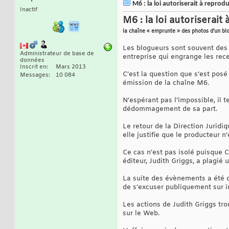
M6 : la loi autoriserait à repro
Inactif
M6 : la loi autoriserai
la chaîne « emprunte » des photos d’un bl
Les blogueurs sont souvent des v
Administrateur de base de
entreprise qui engrange les rece
données
Inscrit en
Mars 2013
C’est la question que s’est pos
Messages
10 084
émission de la chaîne M6.
N’espérant pas l’impossible, il 
dédommagement de sa part.
Le retour de la Direction Juridi
elle justifie que le producteur n
Ce cas n’est pas isolé puisque 
éditeur, Judith Griggs, a plagié u
La suite des évènements a été di
de s’excuser publiquement sur i
Les actions de Judith Griggs tr
sur le Web.