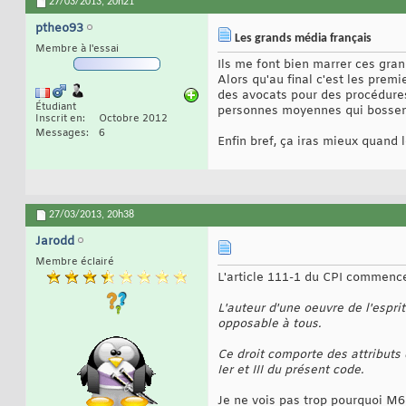
27/03/2013,
20h21
ptheo93
Les grands média français
Membre à l'essai
Ils me font bien marrer ces gra
Alors qu'au final c'est les prem
des avocats pour des procédures 
Étudiant
personnes moyennes qui bossent 
Inscrit en
Octobre 2012
Messages
6
Enfin bref, ça iras mieux quand 
27/03/2013,
20h38
Jarodd
Membre éclairé
L'article 111-1 du CPI commence
L'auteur d'une oeuvre de l'esprit
opposable à tous.
Ce droit comporte des attributs d
Ier et III du présent code.
Je ne vois pas trop pourquoi M6 s