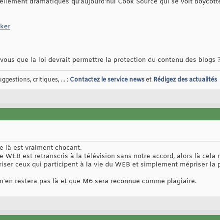
 tellement dramatiques qu’aujourd’hui Cook Source qui se voit boycott
ker
vous que la loi devrait permettre la protection du contenu des blogs 
gestions, critiques, ... :
Contactez le service news
et
Rédigez des actualités
e là est vraiment chocant.
e WEB est retranscris à la télévision sans notre accord, alors là cela n
riser ceux qui participent à la vie du WEB et simplement mépriser la 
e n'en restera pas là et que M6 sera reconnue comme plagiaire.