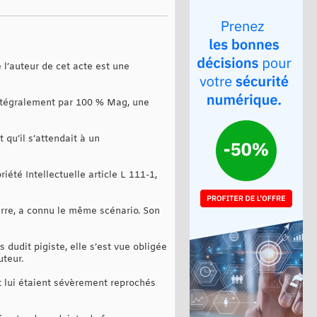
 l’auteur de cet acte est une
 intégralement par 100 % Mag, une
 qu’il s’attendait à un
iété Intellectuelle article L 111-1,
erre, a connu le même scénario. Son
 dudit pigiste, elle s’est vue obligée
uteur.
t lui étaient sévèrement reprochés