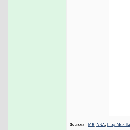
Sources
:
IAB
,
ANA
,
blog Mozill