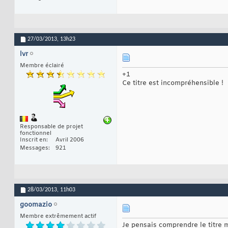
27/03/2013,
13h23
lvr
Membre éclairé
+1
Ce titre est incompréhensible !
Responsable de projet
fonctionnel
Inscrit en
Avril 2006
Messages
921
28/03/2013,
11h03
goomazio
Membre extrêmement actif
Je pensais comprendre le titre m