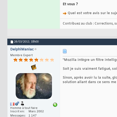
Et vous ?
Quel est votre avis sur le suj
Contribuez au club : Corrections, sug
26/03/2013,
18h00
DelphiManiac
Membre Expert
"Mozilla intègre un filtre intelli
Soit je suis vraiment fatigué, so
Sinon, après avoir lu la suite, 
solution allant dans ce sens m
Homme à tout faire
Inscrit en
Mars 2002
Messages
1 147