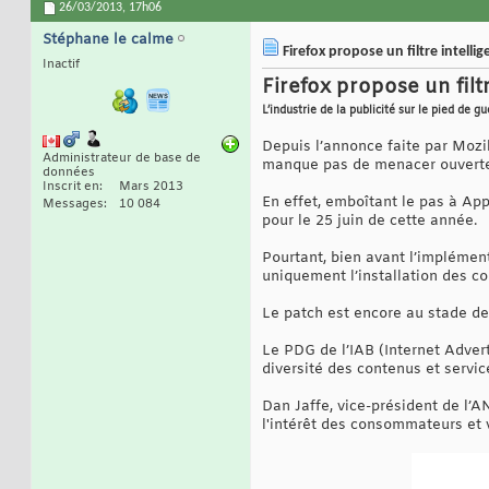
26/03/2013,
17h06
Stéphane le calme
Firefox propose un filtre intellig
Inactif
Firefox propose un filtr
L’industrie de la publicité sur le pied de g
Depuis l’annonce faite par Mozil
Administrateur de base de
manque pas de menacer ouvertem
données
Inscrit en
Mars 2013
En effet, emboîtant le pas à App
Messages
10 084
pour le 25 juin de cette année.
Pourtant, bien avant l’implément
uniquement l’installation des co
Le patch est encore au stade de 
Le PDG de l’IAB (Internet Advert
diversité des contenus et servic
Dan Jaffe, vice-président de l’A
l'intérêt des consommateurs et v