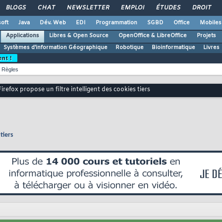
BLOGS
CHAT
NEWSLETTER
EMPLOI
ÉTUDES
DROIT
oft
Java
Dév. Web
EDI
Programmation
SGBD
Office
Mobiles
Applications
Libres & Open Source
OpenOffice & LibreOffice
Projets
Systèmes d'information Géographique
Robotique
Bioinformatique
Livres
ent !
Règles
Firefox propose un filtre intelligent des cookies tiers
tiers