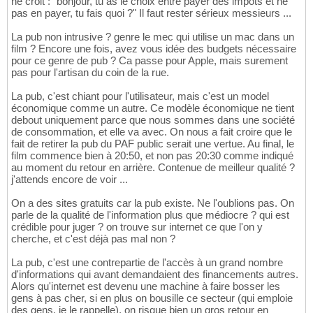
ne croit : "bonjour, tu as le choix entre payer des impôts et ne
pas en payer, tu fais quoi ?" Il faut rester sérieux messieurs ...
La pub non intrusive ? genre le mec qui utilise un mac dans un
film ? Encore une fois, avez vous idée des budgets nécessaire
pour ce genre de pub ? Ca passe pour Apple, mais surement
pas pour l'artisan du coin de la rue.
La pub, c'est chiant pour l'utilisateur, mais c'est un model
économique comme un autre. Ce modèle économique ne tient
debout uniquement parce que nous sommes dans une société
de consommation, et elle va avec. On nous a fait croire que le
fait de retirer la pub du PAF public serait une vertue. Au final, le
film commence bien à 20:50, et non pas 20:30 comme indiqué
au moment du retour en arrière. Contenue de meilleur qualité ?
j'attends encore de voir ...
On a des sites gratuits car la pub existe. Ne l'oublions pas. On
parle de la qualité de l'information plus que médiocre ? qui est
crédible pour juger ? on trouve sur internet ce que l'on y
cherche, et c'est déjà pas mal non ?
La pub, c'est une contrepartie de l'accès à un grand nombre
d'informations qui avant demandaient des financements autres.
Alors qu'internet est devenu une machine à faire bosser les
gens à pas cher, si en plus on bousille ce secteur (qui emploie
des gens, je le rappelle), on risque bien un gros retour en