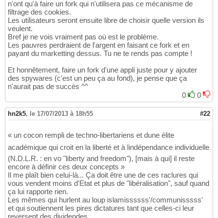
n'ont qu'à faire un fork qui n'utilisera pas ce mécanisme de
filtrage des cookies.
Les utilisateurs seront ensuite libre de choisir quelle version ils
veulent.
Bref je ne vois vraiment pas où est le problème.
Les pauvres perdraient de l'argent en faisant ce fork et en
payant du marketting dessus. Tu ne te rends pas compte !
Et honnêtement, faire un fork d'une appli juste pour y ajouter
des spywares (c'est un peu ça au fond), je pense que ça
n'aurait pas de succès ^^
0
0
hn2k5
,
le 17/07/2013 à 18h55
#22
« un cocon rempli de techno-libertariens et dune élite
académique qui croit en la liberté et à lindépendance individuelle
(N.D.L.R. : en vo "liberty and freedom"), [mais à qui] il reste
encore à définir ces deux concepts »
Il me plaît bien celui-là... Ça doit être une de ces raclures qui
vous vendent moins d'Etat et plus de "libéralisation", sauf quand
ça lui rapporte rien.
Les mêmes qui hurlent au loup islamissssss'/communisssss'
et qui soutiennent les pires dictatures tant que celles-ci leur
reversent des dividendes.