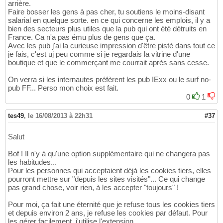
arrière.
Faire bosser les gens à pas cher, tu soutiens le moins-disant
salarial en quelque sorte. en ce qui concerne les emplois, il y a
bien des secteurs plus utiles que la pub qui ont été détruits en
France. Ca n'a pas ému plus de gens que ça.
Avec les pub j'ai la curieuse impression d'être pisté dans tout ce
je fais, c'est uj peu comme si je regardais la vitrine d'une
boutique et que le commerçant me courrait après sans cesse.
On verra si les internautes préfèrent les pub IExx ou le surf no-
pub FF... Perso mon choix est fait.
0
1
tes49
,
le 16/08/2013 à 22h31
#37
Salut
Bof ! Il n'y à qu'une option supplémentaire qui ne changera pas
les habitudes...
Pour les personnes qui acceptaient déjà les cookies tiers, elles
pourront mettre sur "depuis les sites visités"... Ce qui change
pas grand chose, voir rien, à les accepter "toujours" !
Pour moi, ça fait une éternité que je refuse tous les cookies tiers
et depuis environ 2 ans, je refuse les cookies par défaut. Pour
les gérer facilement, j'utilise l'extension