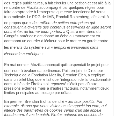
des régies publicitaires, a fait circuler une pétition et est allé à la
rencontre de Mozilla accompagné par quelques régies pour
faire comprendre à l'entreprise que cette fonctionnalité serait
trop radicale. Le PDG de lIAB, Randall Rothenberg, déclarait à
ce propos que «
des milliers de petites entreprises qui
constituent la diversité des contenus et services en ligne seront
contraintes de fermer leurs portes.
» Quatre membres du
Congrès américain ont donné un écho au mouvement en
adressant un courrier à léditeur pour le mettre en garde contre
les méfaits du système sur «
lemploi et linnovation dans
léconomie numérique
».
En mai dernier, Mozilla annonçait quil suspendait le projet pour
continuer à évaluer sa pertinence. Puis en juin, le Directeur
Technique de la Fondation Mozilla, Brendan Eich, a expliqué
dans un billet blog que le fait que l'intégration de la fonctionnalité
dans la bêta de Firefox soit repoussé n'était pas dû aux
pressions externes mais à d'autres facteurs, notamment deux
limites principales au blocage par défaut.
En premier, Brendan Eich a identifié «
les faux positifs. Par
exemple, disons que vous visitez un site appelé foo.com, qui
intègre des paramètres de cookies venus d'un site appelé
foocdn.com. Avec le patch, Firefox autorise les cookies de