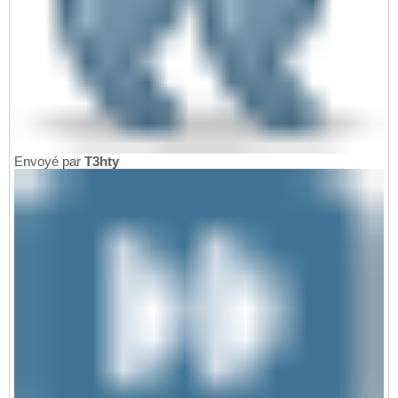
Envoyé par
T3hty