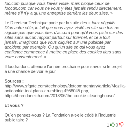
foo.com puisque vous l'avez visité, mais bloque ceux de
foocdn.com car vous ne vous y êtes jamais rendu directement,
même s'il n'y a qu'une entreprise derrière les deux sites.
»
Le Directeur Technique parle par la suite des «
faux négatifs.
D'un autre côté, le fait que vous ayez visité un site une fois ne
signifie pas que vous êtes d'accord pour qu'il vous piste sur des
sites sans aucun rapport partout sur Internet, et ce à tout
jamais. Imaginons que vous cliquiez sur une publicité par
accident, par exemple. Ou qu'un site en qui vous ayez
confiance commence à mettre en place des cookies tiers sans
votre consentement.
»
Il faudra donc attendre l'année prochaine pour savoir si le projet
a une chance de voir le jour.
Sources :
http://www.sfgate.com/technology/dotcommentary/article/Mozilla-
anticookie-tool-plans-crumbling-4958045.php,
https://brendaneich.com/2013/06/the-cookie-clearinghouse/
Et vous ?
Qu'en pensez-vous ? La Fondation a-t-elle cédé à l'industrie
publicitaire ?
1
0