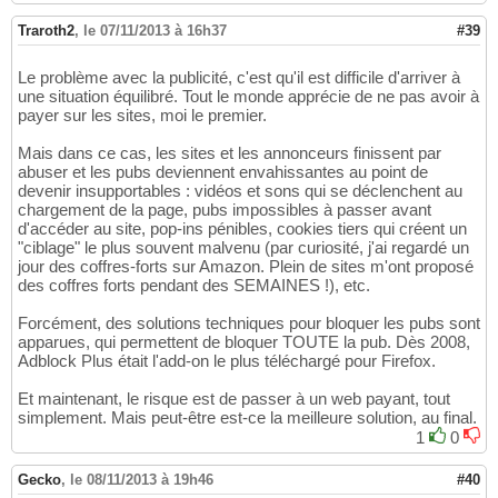
Traroth2
,
le 07/11/2013 à 16h37
#39
Le problème avec la publicité, c'est qu'il est difficile d'arriver à
une situation équilibré. Tout le monde apprécie de ne pas avoir à
payer sur les sites, moi le premier.
Mais dans ce cas, les sites et les annonceurs finissent par
abuser et les pubs deviennent envahissantes au point de
devenir insupportables : vidéos et sons qui se déclenchent au
chargement de la page, pubs impossibles à passer avant
d'accéder au site, pop-ins pénibles, cookies tiers qui créent un
"ciblage" le plus souvent malvenu (par curiosité, j'ai regardé un
jour des coffres-forts sur Amazon. Plein de sites m'ont proposé
des coffres forts pendant des SEMAINES !), etc.
Forcément, des solutions techniques pour bloquer les pubs sont
apparues, qui permettent de bloquer TOUTE la pub. Dès 2008,
Adblock Plus était l'add-on le plus téléchargé pour Firefox.
Et maintenant, le risque est de passer à un web payant, tout
simplement. Mais peut-être est-ce la meilleure solution, au final.
1
0
Gecko
,
le 08/11/2013 à 19h46
#40