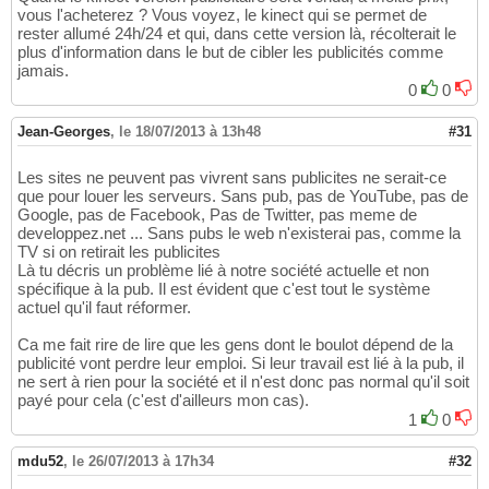
vous l'acheterez ? Vous voyez, le kinect qui se permet de
rester allumé 24h/24 et qui, dans cette version là, récolterait le
plus d'information dans le but de cibler les publicités comme
jamais.
0
0
Jean-Georges
,
le 18/07/2013 à 13h48
#31
Les sites ne peuvent pas vivrent sans publicites ne serait-ce
que pour louer les serveurs. Sans pub, pas de YouTube, pas de
Google, pas de Facebook, Pas de Twitter, pas meme de
developpez.net ... Sans pubs le web n'existerai pas, comme la
TV si on retirait les publicites
Là tu décris un problème lié à notre société actuelle et non
spécifique à la pub. Il est évident que c'est tout le système
actuel qu'il faut réformer.
Ca me fait rire de lire que les gens dont le boulot dépend de la
publicité vont perdre leur emploi. Si leur travail est lié à la pub, il
ne sert à rien pour la société et il n'est donc pas normal qu'il soit
payé pour cela (c'est d'ailleurs mon cas).
1
0
mdu52
,
le 26/07/2013 à 17h34
#32