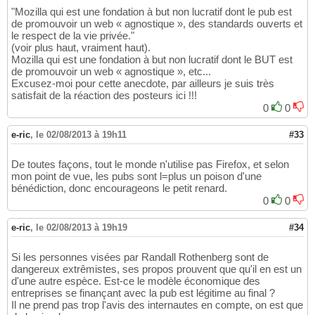
"Mozilla qui est une fondation à but non lucratif dont le pub est
de promouvoir un web « agnostique », des standards ouverts et
le respect de la vie privée."
(voir plus haut, vraiment haut).
Mozilla qui est une fondation à but non lucratif dont le BUT est
de promouvoir un web « agnostique », etc...
Excusez-moi pour cette anecdote, par ailleurs je suis très
satisfait de la réaction des posteurs ici !!!
0
0
e-ric
,
le 02/08/2013 à 19h11
#33
De toutes façons, tout le monde n'utilise pas Firefox, et selon
mon point de vue, les pubs sont l=plus un poison d'une
bénédiction, donc encourageons le petit renard.
0
0
e-ric
,
le 02/08/2013 à 19h19
#34
Si les personnes visées par Randall Rothenberg sont de
dangereux extrêmistes, ses propos prouvent que qu'il en est un
d'une autre espèce. Est-ce le modèle économique des
entreprises se finançant avec la pub est légitime au final ?
Il ne prend pas trop l'avis des internautes en compte, on est que