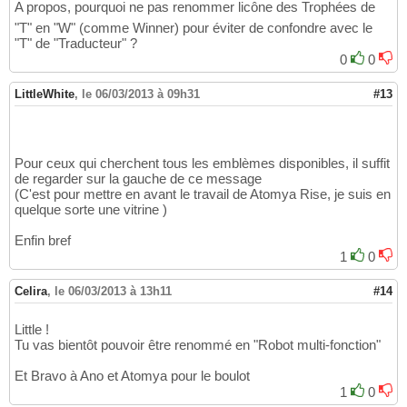
A propos, pourquoi ne pas renommer licône des Trophées de
"T" en "W" (comme Winner) pour éviter de confondre avec le
"T" de "Traducteur" ?
0
0
LittleWhite
,
le 06/03/2013 à 09h31
#13
Pour ceux qui cherchent tous les emblèmes disponibles, il suffit
de regarder sur la gauche de ce message
(C'est pour mettre en avant le travail de Atomya Rise, je suis en
quelque sorte une vitrine )
Enfin bref
1
0
Celira
,
le 06/03/2013 à 13h11
#14
Little !
Tu vas bientôt pouvoir être renommé en "Robot multi-fonction"
Et Bravo à Ano et Atomya pour le boulot
1
0