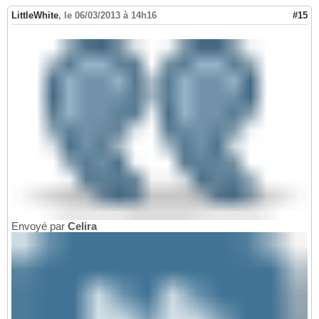
LittleWhite
,
le 06/03/2013 à 14h16
#15
Envoyé par
Celira