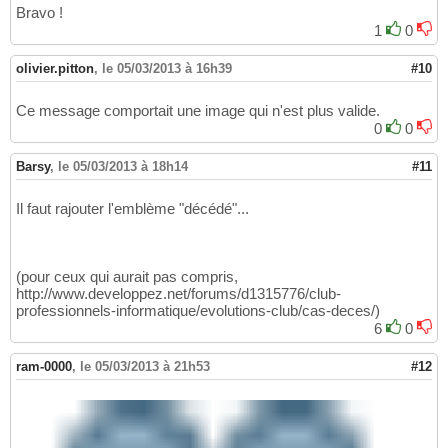
Bravo !
1
0
olivier.pitton
,
le 05/03/2013 à 16h39
#10
Ce message comportait une image qui n'est plus valide.
0
0
Barsy
,
le 05/03/2013 à 18h14
#11
Il faut rajouter l'emblème "décédé"...
(pour ceux qui aurait pas compris,
http://www.developpez.net/forums/d1315776/club-
professionnels-informatique/evolutions-club/cas-deces/)
6
0
ram-0000
,
le 05/03/2013 à 21h53
#12