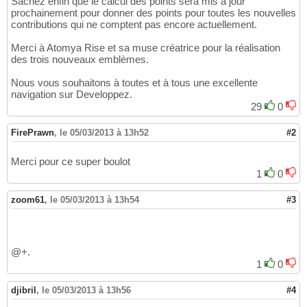
Sachez enfin que le calcul des points sera mis à jour
prochainement pour donner des points pour toutes les nouvelles
contributions qui ne comptent pas encore actuellement.
Merci à Atomya Rise et sa muse créatrice pour la réalisation
des trois nouveaux emblèmes.
Nous vous souhaitons à toutes et à tous une excellente
navigation sur Developpez.
29
0
FirePrawn
,
le 05/03/2013 à 13h52
#2
Merci pour ce super boulot
1
0
zoom61
,
le 05/03/2013 à 13h54
#3
@+.
1
0
djibril
,
le 05/03/2013 à 13h56
#4