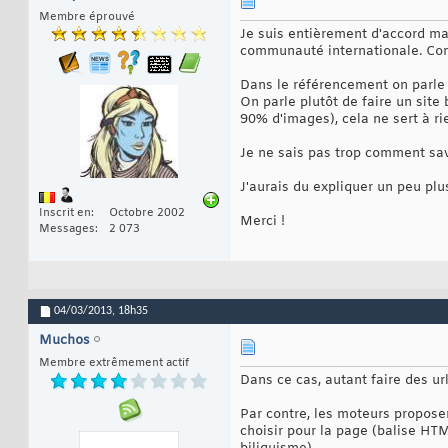
Membre éprouvé
Je suis entièrement d'accord mai
communauté internationale. Comm
Dans le référencement on parle p
On parle plutôt de faire un site
90% d'images), cela ne sert à r
Je ne sais pas trop comment sav
J'aurais du expliquer un peu plu
Inscrit en
Octobre 2002
Merci !
Messages
2 073
04/03/2013,
18h35
Muchos
Membre extrêmement actif
Dans ce cas, autant faire des url
Par contre, les moteurs propose
choisir pour la page (balise HTM