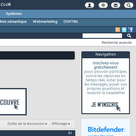
CLUB
Systèmes
Web sémantique
Webmarketing
(X)HTML
Recherche avancée
Navigation
Inscrivez-vous
gratuitement
pour pouvoir participer,
suivre les réponses en
temps réel, voter pour
les messages, poser vos
propres questions et
recevoir la newsletter
Outils de la discussion
Affichage
#1