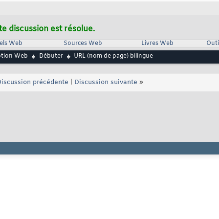
te discussion est résolue.
iels Web
Sources Web
Livres Web
Outi
ption Web
Débuter
URL (nom de page) bilingue
iscussion précédente
|
Discussion suivante
»