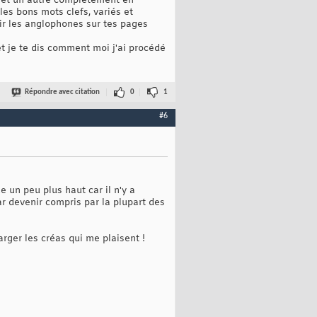
is et un autre complètement en
 les bons mots clefs, variés et
nir les anglophones sur tes pages
et je te dis comment moi j'ai procédé
Répondre avec citation
0
1
#6
e un peu plus haut car il n'y a
ar devenir compris par la plupart des
harger les créas qui me plaisent !