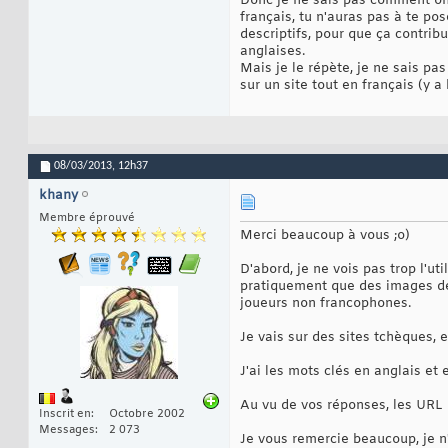
Donc je ne sais pas comment on f
français, tu n'auras pas à te pos
descriptifs, pour que ça contrib
anglaises.
Mais je le répète, je ne sais pa
sur un site tout en français (y a
08/03/2013,
12h37
khany
Membre éprouvé
Merci beaucoup à vous ;o)
D'abord, je ne vois pas trop l'ut
pratiquement que des images de c
joueurs non francophones.
Je vais sur des sites tchèques, e
J'ai les mots clés en anglais et
Au vu de vos réponses, les URL 
Inscrit en
Octobre 2002
Messages
2 073
Je vous remercie beaucoup, je n