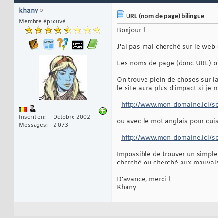
khany
URL (nom de page) bilingue
Membre éprouvé
Bonjour !
J'ai pas mal cherché sur le web
Les noms de page (donc URL) ont
On trouve plein de choses sur l
le site aura plus d'impact si je
-
http://www.mon-domaine.ici/se
Inscrit en
Octobre 2002
ou avec le mot anglais pour cuis
Messages
2 073
-
http://www.mon-domaine.ici/se
Impossible de trouver un simple
cherché ou cherché aux mauvais e
D'avance, merci !
Khany