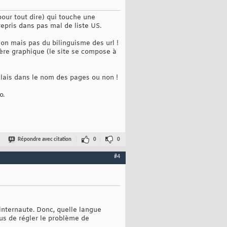
pour tout dire) qui touche une
epris dans pas mal de liste US.
ion mais pas du bilinguisme des url !
ière graphique (le site se compose à
glais dans le nom des pages ou non !
o.
Répondre avec citation
0
0
#4
internaute. Donc, quelle langue
lus de régler le problème de