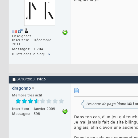
biliguisme)…
Enseignant
Inscrit en
Décembre
2011
Messages
1 704
Billets dans le blog
6
04/03/2013,
19h16
dragonno
Membre très actif
Les noms de page (donc URL) ont
Inscrit en
Janvier 2009
Messages
598
Dans ton cas, d'un jeu qui touch
Je n'ai jamais fait de site bili
anglais, afin d'avoir une audien