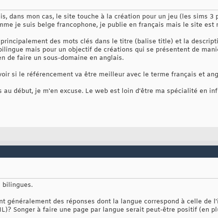
s, dans mon cas, le site touche à la création pour un jeu (les sims 3 
e je suis belge francophone, je publie en français mais le site est r
rincipalement des mots clés dans le titre (balise title) et la descript
 bilingue mais pour un objectif de créations qui se présentent de man
ien de faire un sous-domaine en anglais.
oir si le référencement va être meilleur avec le terme français et an
s au début, je m'en excuse. Le web est loin d'être ma spécialité en inf
 bilingues.
nt généralement des réponses dont la langue correspond à celle de l'
L)? Songer à faire une page par langue serait peut-être positif (en p