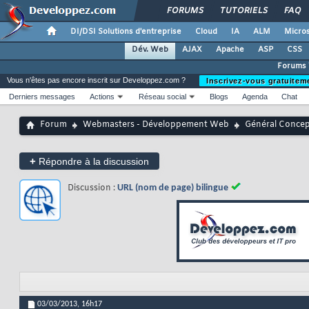
FORUMS
TUTORIELS
FAQ
DI/DSI Solutions d'entreprise
Cloud
IA
ALM
Micros
Dév. Web
AJAX
Apache
ASP
CSS
Forums
Vous n'êtes pas encore inscrit sur Developpez.com ?
Inscrivez-vous gratuitem
Derniers messages
Actions
Réseau social
Blogs
Agenda
Chat
Forum
Webmasters - Développement Web
Général Conce
+
Répondre à la discussion
Discussion :
URL (nom de page) bilingue
03/03/2013,
16h17