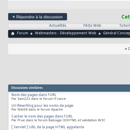
+
Cet
Répondre à la discussion
Actualités
FAQs Web
Tutor
Forum
Webmasters - Développement Web
Général Conce
«
D
Discussions similaires
Nom des pages dans l'URL
Par Sam222 dans le forum IFrance
Url Rewriting pour les noms de page.
Par Niki59 dans le forum Apache
Cacher le nom des pages dans l'URL
Par Prue dans le forum Balisage (X)HTML et validation W3C
[ Servlet ] URL de la page HTML appelante