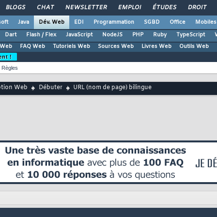
BLOGS
CHAT
NEWSLETTER
EMPLOI
ÉTUDES
DROIT
oft
Java
Dév. Web
EDI
Programmation
SGBD
Office
Mobiles
Dart
Flash / Flex
JavaScript
NodeJS
PHP
Ruby
TypeScript
 Web
FAQ Web
Tutoriels Web
Sources Web
Livres Web
Outils Web
ent !
Règles
ption Web
Débuter
URL (nom de page) bilingue