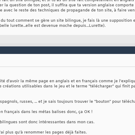
ait un site bilingue, et si tu as un site fait complètement en angla
er la question de ton post, il suffira que ta version anglaise comporte
ue avec le reste des techniques de propagande de ton site, à faire ve
s du tout comment se gère un site bilingue, je fais là une supposition 
 belle lurette...elle est devenue moche depuis...Lurette).
ilité d'avoir la même page en anglais et en français comme je l'expliqu
réations utilisables dans le jeu et le terme "télécharger" qui finit p
spagnols, russes, ... et je sais toujours trouver le "bouton" pour téléc
 en français dans les métas balises donc, ça OK !
bilingues sont donc intéressantes dans mon cas.
'ai plus qu'à renommer les pages déjà faites.