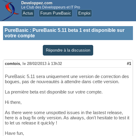
Developpez.com
Le Club des Développeurs et IT Pro
Actus
Forum PureBasic
Emploi
PureBasic
:
PureBasic 5.11 beta 1 est disponible sur
votre compte
Répondre à la discussion
comtois
,
le 28/02/2013 à 13h32
#1
PureBasic 5.11 sera uniquement une version de correction des
bogues, pas de nouveautés à attendre dans cette version.
La première beta est disponible sur votre compte.
Hi there,
As there were some unspotted issues in the lastest release,
here is a bug fix only version. As always, don't hesitate to test it
to let us release it quickly !
Have fun,