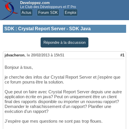
Developpez.com
Le Club des Développeurs et IT Pro
Actus
Forum SDK
Emploi
SDK
:
Crystal Report Server - SDK Java
Répondre à la discussion
jdvacheron
,
le 20/02/2013 à 15h51
#1
Bonjour à tous,
je cherche des infos dur Crystal Report Server et j'espère que
ce forum pourra être la solution.
Que peut on faire avec Crystal Report Server depuis une autre
application écrite en java? Peut on uniquement être un client
final des rapports disponible ou importer un nouveau rapport?
Demander le rafraichissement d'un rapport? Planifier une
exécution d'un rapport?
J'espère que mes questions ne sont pas trop floues.