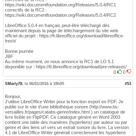
https://wiki.documentfoundation.org/Releases/5.0.4/RC1
correctifs de la RC2 :
https://wiki.documentfoundation.org/Releases/5.0.4/RC2
LibreOffice 5.0.4 en français peut-être téléchargé dés
maintenant depuis la page de téléchargement du site web
officiel du projet : https://fr.libreoffice.org/download/libreoffice-
fresh/
Bonne journée
JBF
Au même moment, on nous annonce la RC1 de LO 5.1
disponible sur : https://fr.libreoffice.org/download/pre-releases/
0
0
SMarly78
,
le 06/01/2016 à 18h05
#53
Bonjour,
J'utilise LibreOffice Writer pour la fonction export en PDF. Je
publie sur le site d'une bibliothèque sonore (http://www.bs-
versailles.fr/pages/catabs-genre/index.html ) un catalogue de
livre lisible en FlipPDF. Ce catalogue généré en Word 2003
contient une table des manières (hyperliens) par auteur ou par
genre et des liens url vers un extrait sonore du livre. La version
4.1 de LibreOffice Writer générait correctement les hyperliens