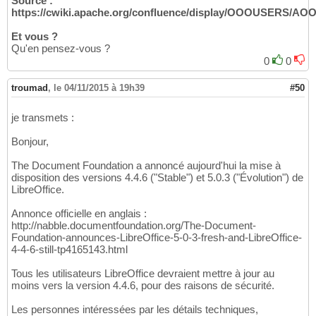
Source :
https://cwiki.apache.org/confluence/display/OOOUSERS/AO
Et vous ?
Qu'en pensez-vous ?
0
0
troumad
,
le 04/11/2015 à 19h39
#50
je transmets :
Bonjour,
The Document Foundation a annoncé aujourd'hui la mise à
disposition des versions 4.4.6 ("Stable") et 5.0.3 ("Évolution") de
LibreOffice.
Annonce officielle en anglais :
http://nabble.documentfoundation.org/The-Document-
Foundation-announces-LibreOffice-5-0-3-fresh-and-LibreOffice-
4-4-6-still-tp4165143.html
Tous les utilisateurs LibreOffice devraient mettre à jour au
moins vers la version 4.4.6, pour des raisons de sécurité.
Les personnes intéressées par les détails techniques,