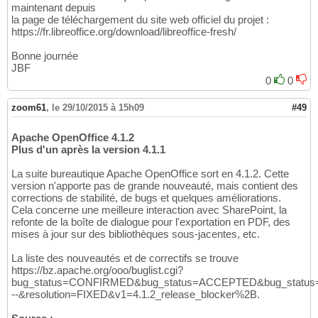
maintenant depuis
la page de téléchargement du site web officiel du projet :
https://fr.libreoffice.org/download/libreoffice-fresh/
Bonne journée
JBF
0
0
zoom61
,
le 29/10/2015 à 15h09
#49
Apache OpenOffice 4.1.2
Plus d'un après la version 4.1.1
La suite bureautique Apache OpenOffice sort en 4.1.2. Cette
version n'apporte pas de grande nouveauté, mais contient des
corrections de stabilité, de bugs et quelques améliorations.
Cela concerne une meilleure interaction avec SharePoint, la
refonte de la boîte de dialogue pour l'exportation en PDF, des
mises à jour sur des bibliothèques sous-jacentes, etc.
La liste des nouveautés et de correctifs se trouve
https://bz.apache.org/ooo/buglist.cgi?
bug_status=CONFIRMED&bug_status=ACCEPTED&bug_status=R
--&resolution=FIXED&v1=4.1.2_release_blocker%2B.