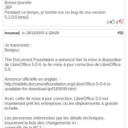
Bonne journée
JBF
Pendant ce temps, je tombe sur un bug de ma version
5.1.0.0.beta2.
0
0
troumad
,
le 18/12/2015 à 22h28
#52
Je transmets :
Bonjour,
The Document Foundation a annoncé hier la mise à disposition
de LibreOffice 5.0.4, la 4e mise à jour corrective de LibreOffice
5.0.
Annonce officielle en anglais :
http://nabble.documentfoundation.org/LibreOffice-5-0-4-is-
available-for-download-tp4169599.html
Avec cette 4e mise à jour corrective, LibreOffice 5.0 est
maintenant prêt les entreprises ou les déploiements à grande
échelle.
Les personnes intéressées par les détails techniques,
trouveront la liste des changements ici :
correctifs de la RC1 :