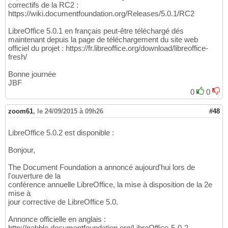
correctifs de la RC2 :
https://wiki.documentfoundation.org/Releases/5.0.1/RC2
LibreOffice 5.0.1 en français peut-être téléchargé dés
maintenant depuis la page de téléchargement du site web
officiel du projet : https://fr.libreoffice.org/download/libreoffice-
fresh/
Bonne journée
JBF
0
0
zoom61
,
le 24/09/2015 à 09h26
#48
LibreOffice 5.0.2 est disponible :
Bonjour,
The Document Foundation a annoncé aujourd'hui lors de
l'ouverture de la
conférence annuelle LibreOffice, la mise à disposition de la 2e
mise à
jour corrective de LibreOffice 5.0.
Annonce officielle en anglais :
http://nabble.documentfoundation.org/LibreOffice-5-0-2-