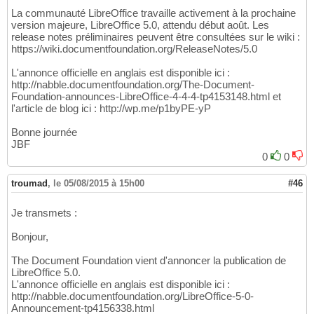
La communauté LibreOffice travaille activement à la prochaine
version majeure, LibreOffice 5.0, attendu début août. Les
release notes préliminaires peuvent être consultées sur le wiki :
https://wiki.documentfoundation.org/ReleaseNotes/5.0
L'annonce officielle en anglais est disponible ici :
http://nabble.documentfoundation.org/The-Document-
Foundation-announces-LibreOffice-4-4-4-tp4153148.html et
l'article de blog ici : http://wp.me/p1byPE-yP
Bonne journée
JBF
0
0
troumad
,
le 05/08/2015 à 15h00
#46
Je transmets :
Bonjour,
The Document Foundation vient d'annoncer la publication de
LibreOffice 5.0.
L'annonce officielle en anglais est disponible ici :
http://nabble.documentfoundation.org/LibreOffice-5-0-
Announcement-tp4156338.html