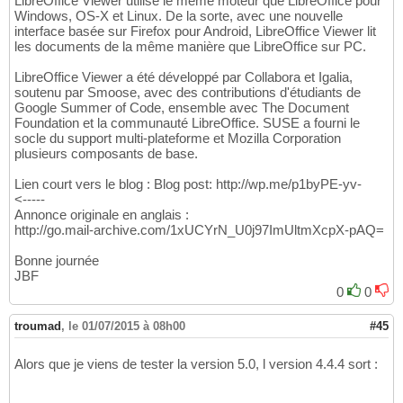
LibreOffice Viewer utilise le même moteur que LibreOffice pour
Windows, OS-X et Linux. De la sorte, avec une nouvelle
interface basée sur Firefox pour Android, LibreOffice Viewer lit
les documents de la même manière que LibreOffice sur PC.
LibreOffice Viewer a été développé par Collabora et Igalia,
soutenu par Smoose, avec des contributions d'étudiants de
Google Summer of Code, ensemble avec The Document
Foundation et la communauté LibreOffice. SUSE a fourni le
socle du support multi-plateforme et Mozilla Corporation
plusieurs composants de base.
Lien court vers le blog : Blog post: http://wp.me/p1byPE-yv-
<-----
Annonce originale en anglais :
http://go.mail-archive.com/1xUCYrN_U0j97ImUltmXcpX-pAQ=
Bonne journée
JBF
0
0
troumad
,
le 01/07/2015 à 08h00
#45
Alors que je viens de tester la version 5.0, l version 4.4.4 sort :