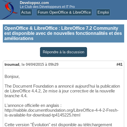
Developpez.com
Le Club des Développeurs et IT Pro
Actus
Forum OpenOffice & LibreOffice
Emploi
OpenOffice & LibreOffice
:
LibreOffice 7.2 Community
est disponible avec de nouvelles fonctionnalités et des
améliorations
Répondre à la discussion
troumad
,
le 04/04/2015 à 09h29
#41
Bonjour,
The Document Foundation a annoncé aujourd'hui la publication
de LibreOffice 4.4.2, 2e mise à jour corrective de la nouvelle
branche 4.4.
L'annonce officielle en anglais :
http://nabble.documentfoundation.org/LibreOffice-4-4-2-Fresh-
is-available-for-download-tp4145225.html
Cette version "Évolution" est disponible au téléchargement