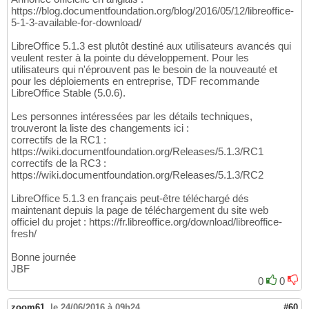
https://blog.documentfoundation.org/blog/2016/05/12/libreoffice-
5-1-3-available-for-download/
LibreOffice 5.1.3 est plutôt destiné aux utilisateurs avancés qui
veulent rester à la pointe du développement. Pour les
utilisateurs qui n'éprouvent pas le besoin de la nouveauté et
pour les déploiements en entreprise, TDF recommande
LibreOffice Stable (5.0.6).
Les personnes intéressées par les détails techniques,
trouveront la liste des changements ici :
correctifs de la RC1 :
https://wiki.documentfoundation.org/Releases/5.1.3/RC1
correctifs de la RC3 :
https://wiki.documentfoundation.org/Releases/5.1.3/RC2
LibreOffice 5.1.3 en français peut-être téléchargé dés
maintenant depuis la page de téléchargement du site web
officiel du projet : https://fr.libreoffice.org/download/libreoffice-
fresh/
Bonne journée
JBF
0
0
zoom61
,
le 24/06/2016 à 09h24
#60