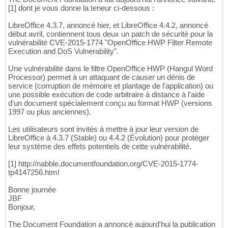
[1] dont je vous donne la teneur ci-dessous :
LibreOffice 4.3.7, annoncé hier, et LibreOffice 4.4.2, annoncé
début avril, contiennent tous deux un patch de sécurité pour la
vulnérabilité CVE-2015-1774 "OpenOffice HWP Filter Remote
Execution and DoS Vulnerability".
Une vulnérabilité dans le filtre OpenOffice HWP (Hangul Word
Processor) permet à un attaquant de causer un dénis de
service (corruption de mémoire et plantage de l'application) ou
une possible exécution de code arbitraire à distance à l'aide
d'un document spécialement conçu au format HWP (versions
1997 ou plus anciennes).
Les utilisateurs sont invités à mettre à jour leur version de
LibreOffice à 4.3.7 (Stable) ou 4.4.2 (Évolution) pour protéger
leur système des effets potentiels de cette vulnérabilité.
[1] http://nabble.documentfoundation.org/CVE-2015-1774-
tp4147256.html
Bonne journée
JBF
Bonjour,
The Document Foundation a annoncé aujourd'hui la publication