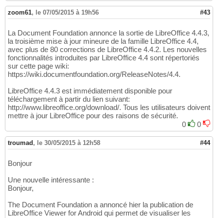
zoom61
,
le 07/05/2015 à 19h56
#43
La Document Foundation annonce la sortie de LibreOffice 4.4.3,
la troisième mise à jour mineure de la famille LibreOffice 4.4,
avec plus de 80 corrections de LibreOffice 4.4.2. Les nouvelles
fonctionnalités introduites par LibreOffice 4.4 sont répertoriés
sur cette page wiki:
https://wiki.documentfoundation.org/ReleaseNotes/4.4.
LibreOffice 4.4.3 est immédiatement disponible pour
téléchargement à partir du lien suivant:
http://www.libreoffice.org/download/. Tous les utilisateurs doivent
mettre à jour LibreOffice pour des raisons de sécurité.
0
0
troumad
,
le 30/05/2015 à 12h58
#44
Bonjour
Une nouvelle intéressante :
Bonjour,
The Document Foundation a annoncé hier la publication de
LibreOffice Viewer for Android qui permet de visualiser les