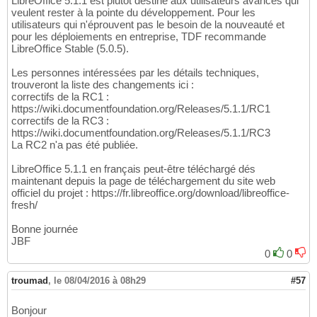
LibreOffice 5.1.1 est plutôt destiné aux utilisateurs avancés qui
veulent rester à la pointe du développement. Pour les
utilisateurs qui n'éprouvent pas le besoin de la nouveauté et
pour les déploiements en entreprise, TDF recommande
LibreOffice Stable (5.0.5).
Les personnes intéressées par les détails techniques,
trouveront la liste des changements ici :
correctifs de la RC1 :
https://wiki.documentfoundation.org/Releases/5.1.1/RC1
correctifs de la RC3 :
https://wiki.documentfoundation.org/Releases/5.1.1/RC3
La RC2 n'a pas été publiée.
LibreOffice 5.1.1 en français peut-être téléchargé dés
maintenant depuis la page de téléchargement du site web
officiel du projet : https://fr.libreoffice.org/download/libreoffice-
fresh/
Bonne journée
JBF
0
0
troumad
,
le 08/04/2016 à 08h29
#57
Bonjour