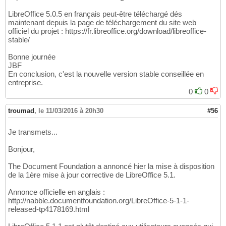
LibreOffice 5.0.5 en français peut-être téléchargé dés
maintenant depuis la page de téléchargement du site web
officiel du projet : https://fr.libreoffice.org/download/libreoffice-
stable/
Bonne journée
JBF
En conclusion, c'est la nouvelle version stable conseillée en
entreprise.
0
0
troumad
,
le 11/03/2016 à 20h30
#56
Je transmets...
Bonjour,
The Document Foundation a annoncé hier la mise à disposition
de la 1ère mise à jour corrective de LibreOffice 5.1.
Annonce officielle en anglais :
http://nabble.documentfoundation.org/LibreOffice-5-1-1-
released-tp4178169.html