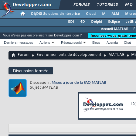
FORUMS
TUTORIELS
FAQ
DI/DSI Solutions d'entreprise
Cloud
IA
ALM
Micros
EDI
4D
Delphi
Eclipse
JetBr
Accueil MATLAB
F
Vous n'êtes pas encore inscrit sur Developpez.com ?
Inscrivez-vous gratuitem
Derniers messages
Actions
Réseau social
Blogs
Agenda
Chat
Forum
Environnements de développement
MATLAB
Mi
Discussion fermée
Discussion :
Mises à jour de la FAQ MATLAB
Sujet :
MATLAB