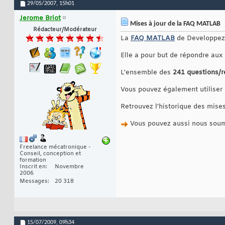
29/05/2007,
15h01
Jerome Briot
Mises à jour de la FAQ MATLAB
Rédacteur/Modérateur
La
FAQ MATLAB
de Developpez.
Elle a pour but de répondre aux
L'ensemble des
241 questions/
Vous pouvez également utiliser
Retrouvez l'historique des mises 
Vous pouvez aussi nous soume
Freelance mécatronique -
Conseil, conception et
formation
Inscrit en
Novembre
2006
Messages
20 318
15/07/2009,
09h34