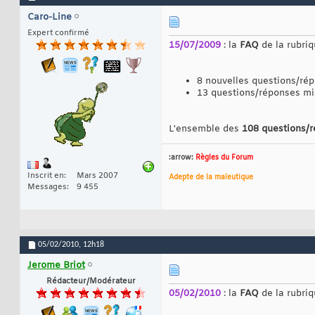
Caro-Line
Expert confirmé
15/07/2009
: la
FAQ
de la rubri
8 nouvelles questions/ré
13 questions/réponses mi
L'ensemble des
108 questions/
:arrow:
Règles du Forum
Inscrit en
Mars 2007
Adepte de la maïeutique
Messages
9 455
05/02/2010,
12h18
Jerome Briot
Rédacteur/Modérateur
05/02/2010
: la
FAQ
de la rubri