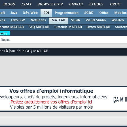
BLOGS
CHAT
NEWSLETTER
EMPLOI
ÉTUDES
DROIT
oft
Java
Dév. Web
EDI
Programmation
SGBD
Office
Mobiles
ains
LabVIEW
NetBeans
MATLAB
Scilab
Visual Studio
WinDev
orums MATLAB
FAQ MATLAB
Tutoriels MATLAB
Livres MATLAB
Source
ent !
Règles
ses à jour de la FAQ MATLAB