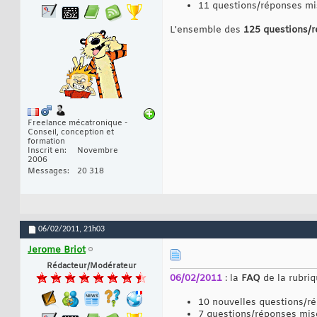
11 questions/réponses mi
L'ensemble des
125 questions/
Freelance mécatronique -
Conseil, conception et
formation
Inscrit en
Novembre
2006
Messages
20 318
06/02/2011,
21h03
Jerome Briot
Rédacteur/Modérateur
06/02/2011
: la
FAQ
de la rubri
10 nouvelles questions/r
7 questions/réponses mis