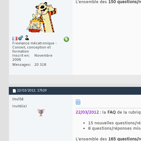
L'ensemble des
150 questions/
Freelance mécatronique -
Conseil, conception et
formation
Inscrit en
Novembre
2006
Messages
20 318
22/03/2012,
17h39
Invité
Invité(e)
22/03/2012
: la
FAQ
de la rubri
15 nouvelles questions/r
8 questions/réponses mis
L'ensemble des
165 questions/