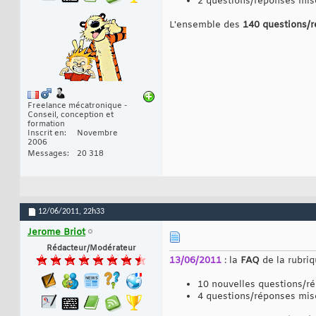
2 questions/réponses mis
L'ensemble des
140 questions/
Freelance mécatronique -
Conseil, conception et
formation
Inscrit en
Novembre
2006
Messages
20 318
12/06/2011,
22h33
Jerome Briot
Rédacteur/Modérateur
13/06/2011
: la
FAQ
de la rubri
10 nouvelles questions/r
4 questions/réponses mis