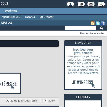
CLUB
Systèmes
Visual Basic 6
Lazarus
Qt Creator
s MATLAB
Recherche avancée
Navigation
Inscrivez-vous
gratuitement
pour pouvoir participer,
suivre les réponses en
temps réel, voter pour
les messages, poser vos
propres questions et
recevoir la newsletter
Outils de la discussion
Affichage