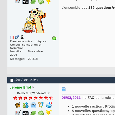
L'ensemble des
135 questions/
Freelance mécatronique -
Conseil, conception et
formation
Inscrit en
Novembre
2006
Messages
20 318
06/03/2011,
20h49
Jerome Briot
Rédacteur/Modérateur
06/03/2011
: la
FAQ
de la rubri
1 nouvelle section :
Progr
5 nouvelles questions/ré