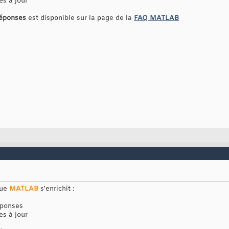
es à jour
réponses
est disponible sur la page de la
FAQ MATLAB
que
MATLAB
s'enrichit :
éponses
es à jour