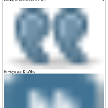
18
begin
19
while
 traitNum 
do
20
21
end
;
22
Envoyé par
Dr.Who