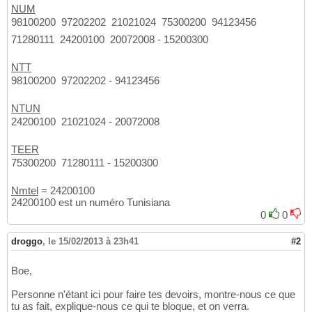
NUM
98100200  97202202  21021024  75300200  94123456 
71280111  24200100  20072008 - 15200300
NTT
98100200  97202202 - 94123456
NTUN
24200100  21021024 - 20072008
TEER
75300200  71280111 - 15200300
Nmtel
= 24200100
24200100 est un numéro Tunisiana
0
0
droggo
,
le 15/02/2013 à 23h41
#2
Boe,
Personne n'étant ici pour faire tes devoirs, montre-nous ce que
tu as fait, explique-nous ce qui te bloque, et on verra.