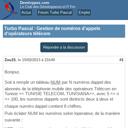
Developpez.com
Le Club des Développeurs et IT Pro
Actus
Forum Turbo Pascal
Emploi
Turbo Pascal
:
Gestion de numéros d'appels
d'opérateurs télécom
Répondre à la discussion
Zou15
,
le 15/02/2013 à 21h40
#1
Bonjour,
Soit à remplir un tableau
NUM
par N numéros dappel des
abonnés de la téléphonie mobile des opérateurs Télécom en
Tunisie << TUNISIE TELECOM, TUNISIANA>>, avec 5 <= n
<= 100, les numéros dappels sont distincts deux à deux et
chaque numéro dappel contient 8 chiffres.
Puis éclater NUM les numéros selon loperateur, de la manière
suivante :