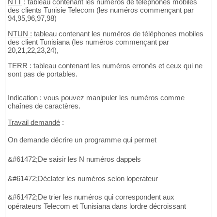
NTT
: tableau contenant les numéros de téléphones mobiles
des clients Tunisie Telecom (les numéros commençant par
94,95,96,97,98)
NTUN :
tableau contenant les numéros de téléphones mobiles
des client Tunisiana (les numéros commençant par
20,21,22,23,24),
TERR :
tableau contenant les numéros erronés et ceux qui ne
sont pas de portables.
Indication
: vous pouvez manipuler les numéros comme
chaînes de caractères.
Travail demandé
:
On demande décrire un programme qui permet
&#61472;De saisir les N numéros dappels
&#61472;Déclater les numéros selon loperateur
&#61472;De trier les numéros qui correspondent aux
opérateurs Telecom et Tunisiana dans lordre décroissant