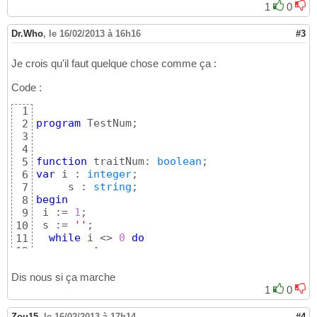
1
0
Dr.Who
,
le 16/02/2013 à 16h16
#3
Je crois qu'il faut quelque chose comme ça :
Code :
1
program
 TestNum;

2
3
4
function
 traitNum: 
boolean
5
var
 i : 
integer
;

6
     s : 
string
7
begin
8
 i := 
1
;

9
 s := 
''
;

10
while
 i <> 
0
do
11
repeat
12
      i := 
1
 + 
(
i + 
1
)
mod
2
;

13
      s := s + intToStr
(
i
)
;

14
Dis nous si ça marche
until
 i = -
1
;

15
1
0
  result := 
true
16
end
;

17
Zou15
,
le 16/02/2013 à 17h14
#4