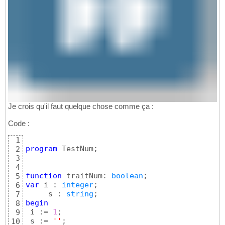
Je crois qu'il faut quelque chose comme ça :
Code :
1
program
 TestNum;

2
3
4
function
 traitNum: 
boolean
5
var
 i : 
integer
;

6
     s : 
string
7
begin
8
 i := 
1
;

9
 s := 
''
;

10